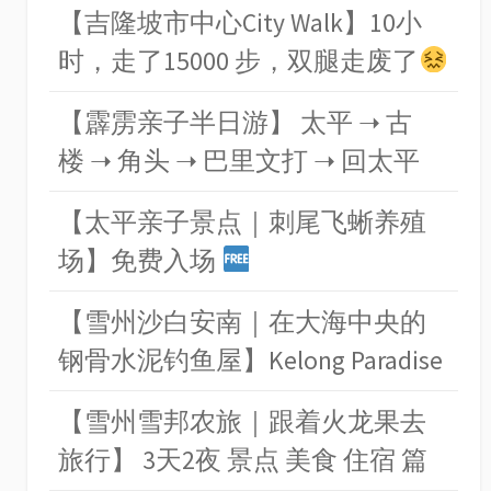
【吉隆坡市中心City Walk】10小
时，走了15000 步，双腿走废了
【霹雳亲子半日游】 太平 ➝ 古
楼 ➝ 角头 ➝ 巴里文打 ➝ 回太平
【太平亲子景点｜刺尾飞蜥养殖
场】免费入场
【雪州沙白安南｜在大海中央的
钢骨水泥钓鱼屋】Kelong Paradise
【雪州雪邦农旅｜跟着火龙果去
旅行】 3天2夜 景点 美食 住宿 篇