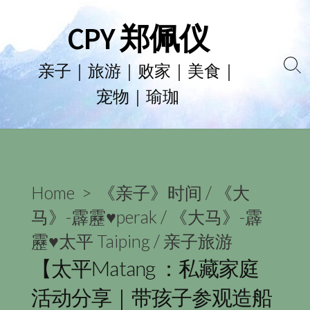
Skip
CPY 郑佩仪
to
content
亲子｜旅游｜败家｜美食｜
Se
宠物｜瑜珈
To
Home
>
《亲子》时间
/
《大
马》-霹靂♥perak
/
《大马》-霹
靂♥太平 Taiping
/
亲子旅游
【太平Matang ：私藏家庭
活动分享｜带孩子参观造船