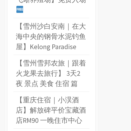
【雪州沙白安南｜在大
海中央的钢骨水泥钓鱼
屋】Kelong Paradise
【雪州雪邦农旅｜跟着
火龙果去旅行】 3天2
夜 景点 美食 住宿 篇
【重庆住宿｜小淏酒
店】解放碑平价宝藏酒
店RM90 一晚住市中心