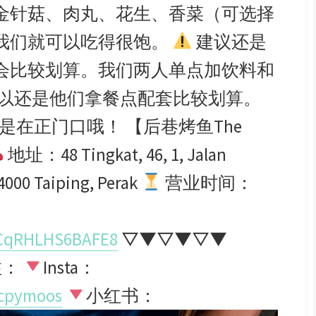
金针菇、肉丸、花生、香菜（可选择
我们就可以吃得很饱。
建议还是
会比较划算。我们两人单点加饮料和
。所以还是他们拿餐点配套比较划算。
在正门口哦！ 【后巷烤鱼The
地址：48 Tingkat, 46, 1, Jalan
34000 Taiping, Perak
营业时间：
nCqRHLHS6BAFE8
▽▼▽▼▽▼
注：
Insta：
ycpymoos
小红书：