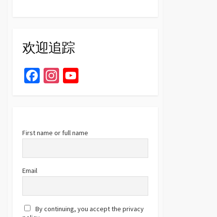
欢迎追踪
Fa
In
Yo
ce
st
u
b
ag
T
o
ra
u
o
m
b
First name or full name
k
e
C
Email
h
a
By continuing, you accept the privacy
n