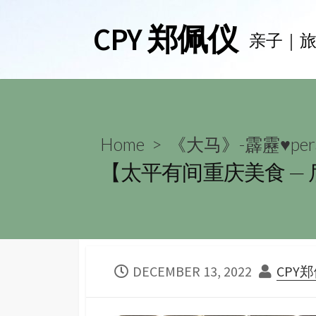
Skip
CPY 郑佩仪
to
亲子｜
content
Home
>
《大马》-霹靂♥per
【太平有间重庆美食 —
PUBLISHED
AUTH
DECEMBER 13, 2022
CPY
DATE