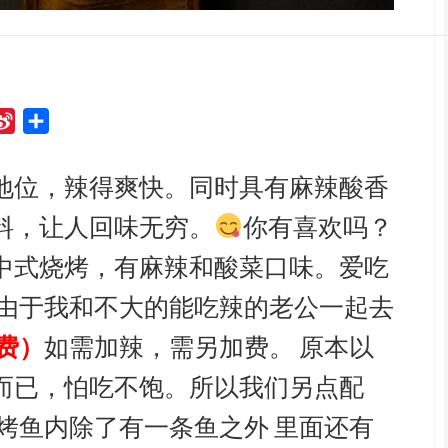
S
S
i
h
n
a
地位，辣得爽快。同时具有麻辣酸香
a
r
料，让人回味无穷。
你有喜欢吗？
W
e
e
中式烧烤，有麻辣和酸菜口味。爱吃
i
由于我和不大的能吃辣的老公一起去
b
o
费）
如需加辣，需另加费。 原本以
而已，怕吃不饱。所以我们另点配
烤鱼内除了有一条鱼之外 里面还有