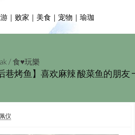
旅游｜败家｜美食｜宠物｜瑜珈
ak
/
食♥玩樂
 后巷烤鱼】喜欢麻辣 酸菜鱼的朋友
OR
郑佩仪