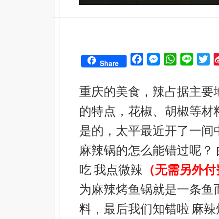
F
M
W
L
T
Share
a
e
h
i
w
c
s
a
n
i
重庆的美食，辣占据主要
e
s
t
e
t
的特点，花椒、胡椒等材
b
e
s
t
o
n
A
e
是的，太平最近开了一间
o
g
p
r
麻辣锅的怎么能错过呢？
k
e
p
r
吃 我点微辣
（无需另外付
为麻辣烤鱼锅就是一条鱼
料，最后我们知错啦 麻辣