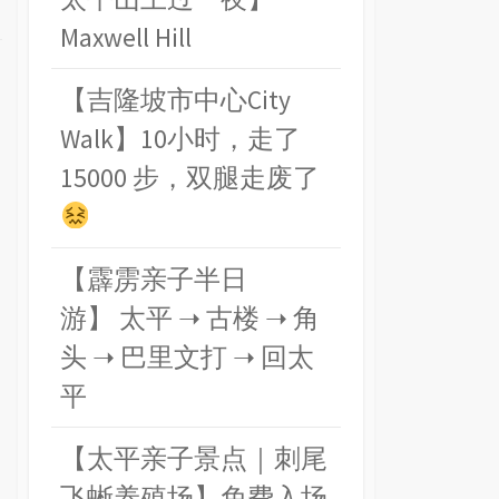
Maxwell Hill
【吉隆坡市中心City
Walk】10小时，走了
15000 步，双腿走废了
【霹雳亲子半日
游】 太平 ➝ 古楼 ➝ 角
头 ➝ 巴里文打 ➝ 回太
平
【太平亲子景点｜刺尾
飞蜥养殖场】免费入场