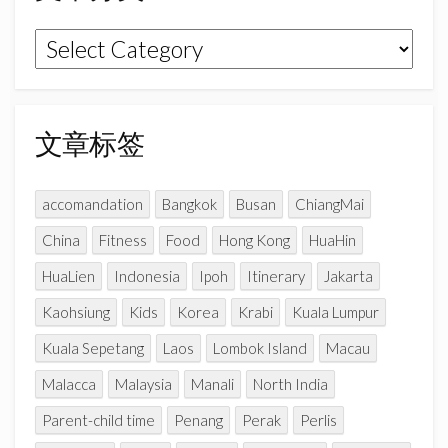
o
r
e
k
a
C
文
m
h
章
a
n
分
n
类
文章标签
e
l
accomandation
Bangkok
Busan
ChiangMai
China
Fitness
Food
Hong Kong
HuaHin
HuaLien
Indonesia
Ipoh
Itinerary
Jakarta
Kaohsiung
Kids
Korea
Krabi
Kuala Lumpur
Kuala Sepetang
Laos
Lombok Island
Macau
Malacca
Malaysia
Manali
North India
Parent-child time
Penang
Perak
Perlis