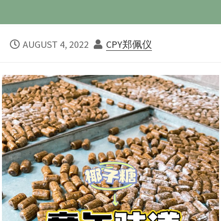
PUBLISHED
AUTHOR
AUGUST 4, 2022
CPY郑佩仪
DATE