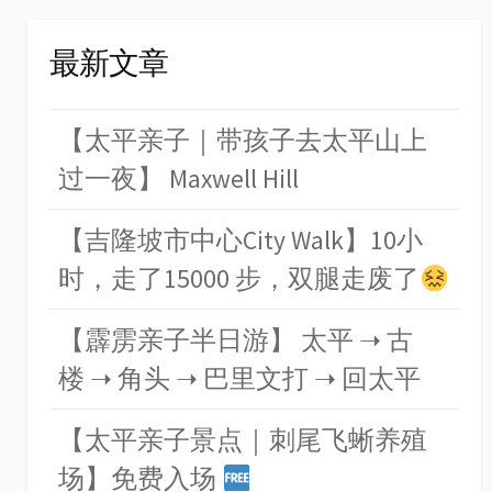
最新文章
【太平亲子｜带孩子去太平山上
过一夜】 Maxwell Hill
【吉隆坡市中心City Walk】10小
时，走了15000 步，双腿走废了
【霹雳亲子半日游】 太平 ➝ 古
楼 ➝ 角头 ➝ 巴里文打 ➝ 回太平
【太平亲子景点｜刺尾飞蜥养殖
场】免费入场