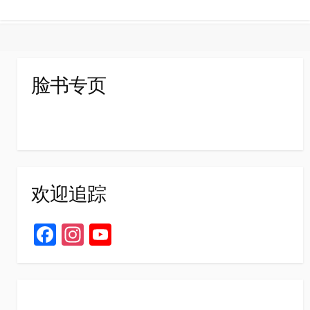
脸书专页
欢迎追踪
Fa
In
Yo
ce
st
u
b
ag
T
o
ra
u