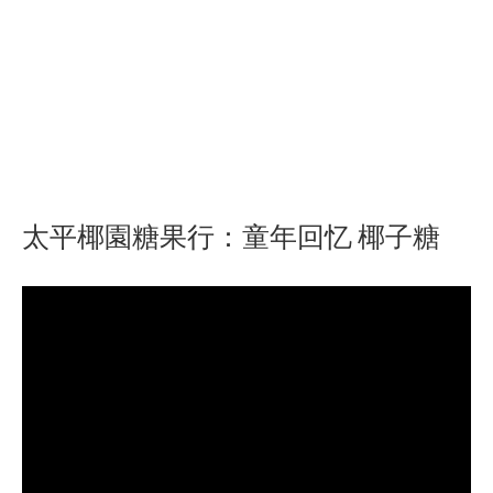
太平椰園糖果行：童年回忆 椰子糖