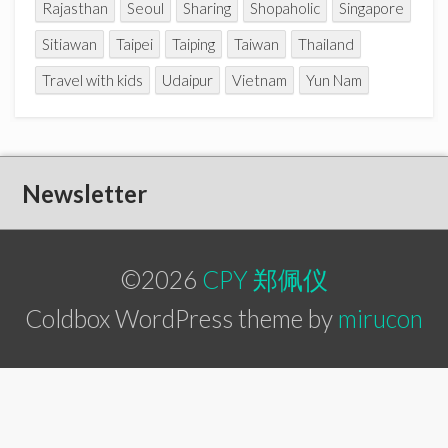
Rajasthan
Seoul
Sharing
Shopaholic
Singapore
Sitiawan
Taipei
Taiping
Taiwan
Thailand
Travel with kids
Udaipur
Vietnam
Yun Nam
Newsletter
©2026
CPY 郑佩仪
Coldbox WordPress theme by
mirucon