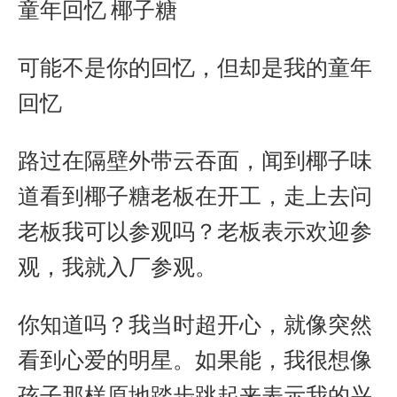
童年回忆
椰子糖
c
s
a
n
i
n
a
e
s
t
e
t
a
r
b
e
s
t
W
e
可能不是你的回忆，但却是我的童年
o
n
A
e
e
回忆
o
g
p
r
i
k
e
p
b
r
o
路过在隔壁外带云吞面，闻到椰子味
道看到椰子糖老板在开工，走上去问
老板我可以参观吗？老板表示欢迎参
观，我就入厂参观。
你知道吗？我当时超开心，就像突然
看到心爱的明星。如果能，我很想像
孩子那样原地踏步跳起来表示我的兴