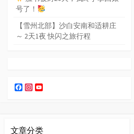
号了！
【雪州北部】沙白安南和适耕庄
～ 2天1夜 快闪之旅行程
F
I
Y
a
n
o
c
s
u
e
t
T
b
a
u
o
g
b
文章分类