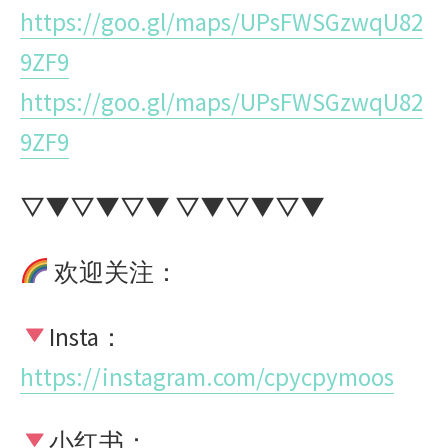
https://goo.gl/maps/UPsFWSGzwqU82
9ZF9
https://goo.gl/maps/UPsFWSGzwqU82
9ZF9
▽▼▽▼▽▼ ▽▼▽▼▽▼
欢迎关注：
Insta
：
https://instagram.com/cpycpymoos
小红书：