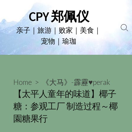
Skip
CPY 郑佩仪
to
content
亲子｜旅游｜败家｜美食｜
Se
宠物｜瑜珈
To
Home
>
《大马》-霹靂♥perak
【太平人童年的味道】椰子
糖：参观工厂 制造过程～椰
園糖果行