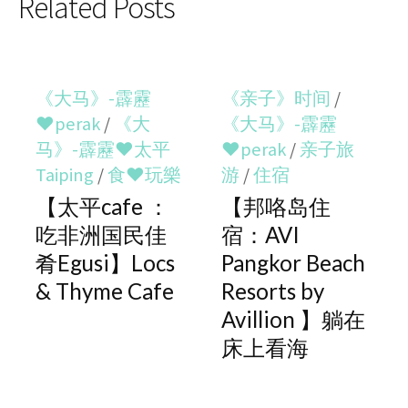
Related Posts
《大马》-霹靂
《亲子》时间
/
♥perak
/
《大
《大马》-霹靂
马》-霹靂♥太平
♥perak
/
亲子旅
Taiping
/
食♥玩樂
游
/
住宿
【太平cafe ：
【邦咯岛住
吃非洲国民佳
宿：AVI
肴Egusi】Locs
Pangkor Beach
& Thyme Cafe
Resorts by
Avillion 】躺在
床上看海