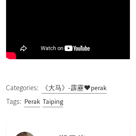
Categories:
《大马》-霹靂♥perak
Tags:
Perak
Taiping