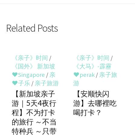
Related Posts
《亲子》时间
/
《亲子》时间
/
《国外》 新加坡
《大马》-霹靂
♥Singapore
/
亲
♥perak
/
亲子旅
♥子乐
/
亲子旅游
游
【新加坡亲子
【安顺快闪
游｜5天4夜行
游】去哪裡吃
程】不为打卡
喝打卡？
的旅行 ～不当
特种兵 ～只带