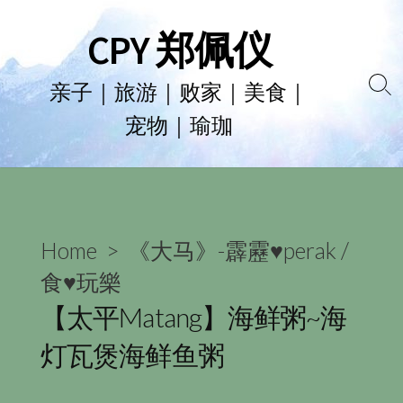
Skip
CPY 郑佩仪
to
content
亲子｜旅游｜败家｜美食｜
Se
宠物｜瑜珈
To
Home
>
《大马》-霹靂♥perak
/
食♥玩樂
【太平Matang】海鲜粥~海
灯瓦煲海鲜鱼粥