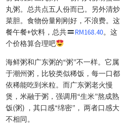
丸粥。总共点五人份而已。另外清炒
菜胆。食物份量刚刚好，不浪费。这
餐午餐
+
饮料，总共
RM168.40
。这
个价格算合理吧
海鲜粥和广东粥的
“
粥
”
不一样。它属
于潮州粥，比较类似稀饭，每一口都
依稀能吃到米粒。而广东粥老火慢
煲，米融于粥，强调用
“
生米
”
熬成熟
饭
(
粥
)
，其口感
“
绵密
”
，
两者口感大
不相同。