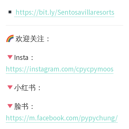
https://bit.ly/Sentosavillaresorts
欢迎关注：
Insta
：
https://instagram.com/cpycpymoos
小红书：
脸书：
https://m.facebook.com/pypychung/