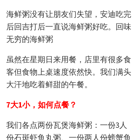
k
e
p
b
海鲜粥没有让朋友们失望，安迪吃完
r
o
后回吉打后一直说海鲜粥好吃。回味
无穷的海鲜粥
虽然在星期日来用餐，店里有很多食
客但食物上桌速度依然快。我们满头
大汗地吃着鲜甜的午餐。
7
大
1
小，如何点餐？
我们各点两份瓦煲海鲜粥：一份
3
人
份石斑虾鱼丸粥、一份两人份螃蟹鱼