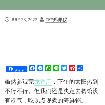
PUBLISHED
AUTHOR
JULY 28, 2022
CPY郑佩仪
DATE
F
M
W
L
T
S
S
Share
a
e
h
i
w
i
h
虽然参观完
龙香厂
，下午的太阳热到
c
s
a
n
i
n
a
e
s
t
e
t
a
r
不行不行。但我们还是决定去餐馆没
b
e
s
t
W
e
o
n
A
e
e
有冷气，吃现点现煮的海鲜粥。
o
g
p
r
i