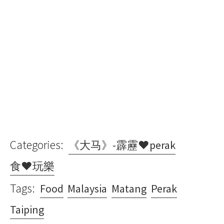
Categories:
《大马》-霹靂♥perak
食♥玩樂
Tags:
Food
Malaysia
Matang
Perak
Taiping