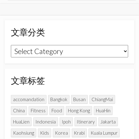
c
s
u
e
t
T
b
a
u
o
g
b
文章分类
o
r
e
k
a
C
文
m
h
章
a
n
分
n
类
文章标签
e
l
accomandation
Bangkok
Busan
ChiangMai
China
Fitness
Food
Hong Kong
HuaHin
HuaLien
Indonesia
Ipoh
Itinerary
Jakarta
Kaohsiung
Kids
Korea
Krabi
Kuala Lumpur