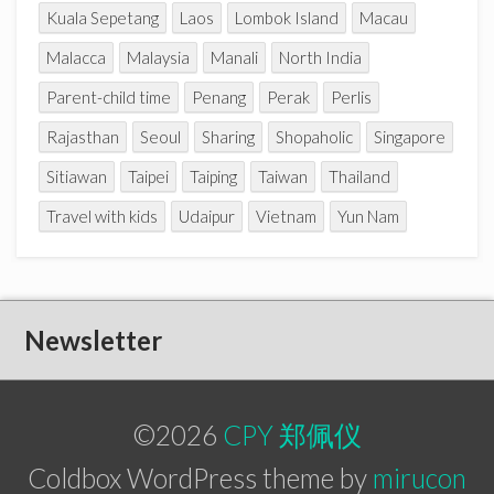
Kuala Sepetang
Laos
Lombok Island
Macau
Malacca
Malaysia
Manali
North India
Parent-child time
Penang
Perak
Perlis
Rajasthan
Seoul
Sharing
Shopaholic
Singapore
Sitiawan
Taipei
Taiping
Taiwan
Thailand
Travel with kids
Udaipur
Vietnam
Yun Nam
Newsletter
©2026
CPY 郑佩仪
Coldbox WordPress theme by
mirucon