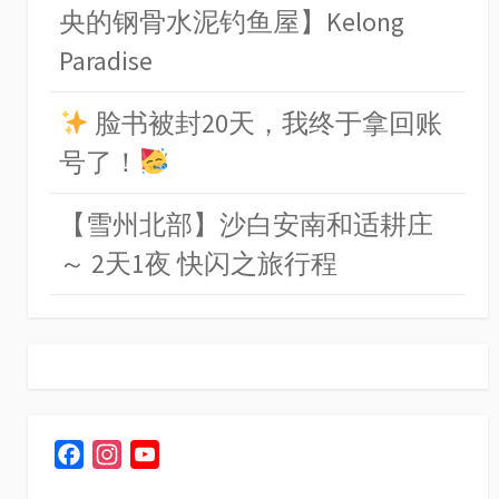
央的钢骨水泥钓鱼屋】Kelong
Paradise
脸书被封20天，我终于拿回账
号了！
【雪州北部】沙白安南和适耕庄
～ 2天1夜 快闪之旅行程
F
I
Y
a
n
o