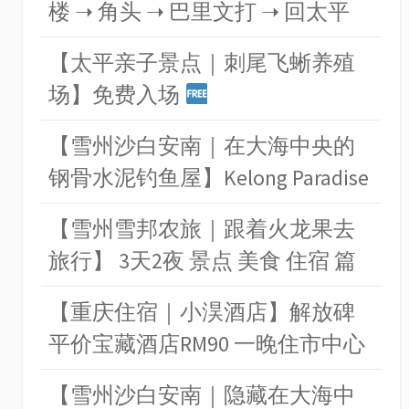
楼 ➝ 角头 ➝ 巴里文打 ➝ 回太平
【太平亲子景点｜刺尾飞蜥养殖
场】免费入场
【雪州沙白安南｜在大海中央的
钢骨水泥钓鱼屋】Kelong Paradise
【雪州雪邦农旅｜跟着火龙果去
旅行】 3天2夜 景点 美食 住宿 篇
【重庆住宿｜小淏酒店】解放碑
平价宝藏酒店RM90 一晚住市中心
【雪州沙白安南｜隐藏在大海中