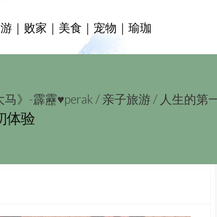
旅游｜败家｜美食｜宠物｜瑜珈
马》-霹靂♥perak
/
亲子旅游
/
人生的第
初体验