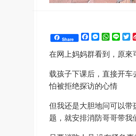
F
M
W
L
T
Share
a
e
h
i
w
在网上妈妈群看到，
原來
c
s
a
n
i
e
s
t
e
t
b
e
s
t
载孩子下课后，直接开车
o
n
A
e
怕被拒绝探访的心情
o
g
p
r
k
e
p
r
但我还是大胆地问可以带
题，就安排消防哥哥
带我