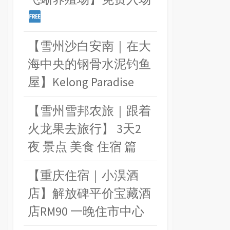
【雪州沙白安南｜在大
海中央的钢骨水泥钓鱼
屋】Kelong Paradise
【雪州雪邦农旅｜跟着
火龙果去旅行】 3天2
夜 景点 美食 住宿 篇
【重庆住宿｜小淏酒
店】解放碑平价宝藏酒
店RM90 一晚住市中心