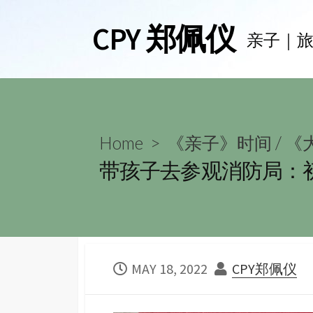
Skip
CPY 郑佩仪
to
亲子｜
content
Home
>
《亲子》时间
/
《大
带孩子去参观消防局：
PUBLISHED
AUTHOR
MAY 18, 2022
CPY郑佩仪
DATE