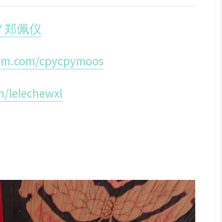
Y 郑佩仪
ram.com/cpycpymoos
m/lelechewxl