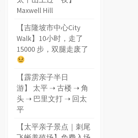
Maxwell Hill
【吉隆坡市中心City
Walk】10小时，走了
15000 步，双腿走废了
【霹雳亲子半日
游】 太平 ➝ 古楼 ➝ 角
头 ➝ 巴里文打 ➝ 回太
平
【太平亲子景点｜刺尾
飞蜥养殖场】免费入场