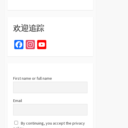
欢迎追踪
Fa
In
Yo
ce
st
u
b
ag
T
o
ra
u
o
m
b
First name or full name
k
e
C
Email
h
a
By continuing, you accept the privacy
n