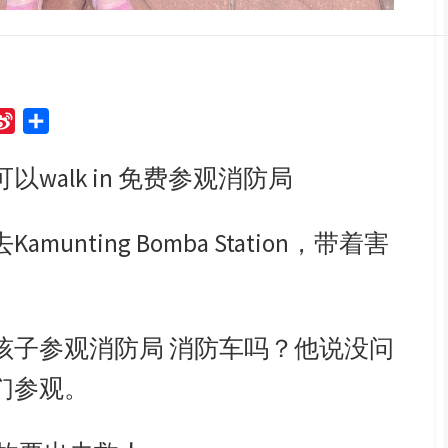
S
S
i
h
可以
walk in
免费参观消防局
n
a
a
r
W
e
去
Kamunting Bomba Station，
带着害
e
i
b
o
孩子参观消防局
消防车吗？
他说没问
们参观。