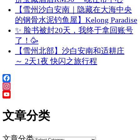
【雪州沙白安南｜隐藏在大海中央
的钢骨水泥钓鱼屋】Kelong Paradise
✨ 脸书被封20天，我终于拿回账号
了！🥳
【雪州北部】沙白安南和适耕庄
～ 2天1夜 快闪之旅行程
Facebook
Instagram
YouTube
Channel
文章分类
文章分类