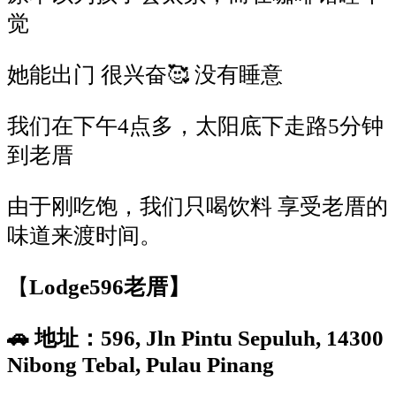
觉
她能出门
很兴奋
🥰
没有睡意
我们在下午
4
点多，太阳底下走路
5
分钟
到老厝
由于刚吃饱，我们只喝饮料
享受老厝的
味道来渡时间。
【
Lodge596
老厝】
🚗
地址：
596, Jln Pintu Sepuluh, 14300
Nibong Tebal, Pulau Pinang