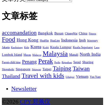
文章标签
accomandation
Bangkok
Busan
China
ChiangMai
Fitness
Food
Hong Kong
Indonesia
Ipoh
HuaHin
HuaLien
Itinerary
Korea
Kuala Lumpur
Jakarta
Kuala Sepetang
Krabi
Laos
Kaohsiung
Kids
Malaysia
North India
Manali
Lombok Island
Macau
Malacca
Perak
Penang
Sharing
Seoul
Parent-child time
Perlis
Rajasthan
Taiping
Taiwan
Singapore
Taipei
Shopaholic
Sitiawan
Travel with kids
Thailand
Vietnam
Yun Nam
Udaipur
Newsletter
©2026
CPY 郑佩仪