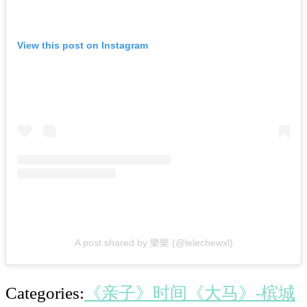
View this post on Instagram
A post shared by 樂樂 (@lelechewxl)
Categories:
《亲子》时间
《大马》-槟城