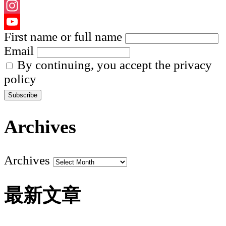
Facebook
Instagram
First name or full name
YouTube
Email
Channel
By continuing, you accept the privacy
policy
Archives
Archives
最新文章