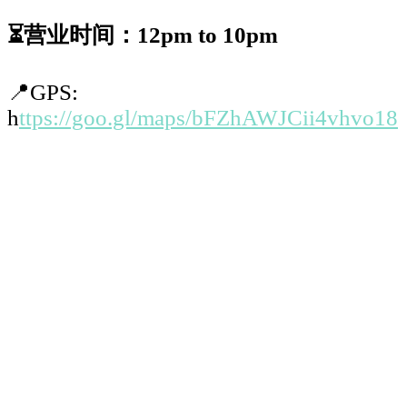
⏳
营业时间：
12pm to 10pm
📍
GPS:
h
ttps://goo.gl/maps/bFZhAWJCii4vhvo18