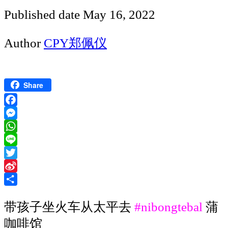
Published date
May 16, 2022
Author
CPY郑佩仪
Share
Facebook
Messenger
WhatsApp
Line
Twitter
Sina
Weibo
Share
带孩子坐火车从太平去
#nibongtebal
蒲
咖啡馆