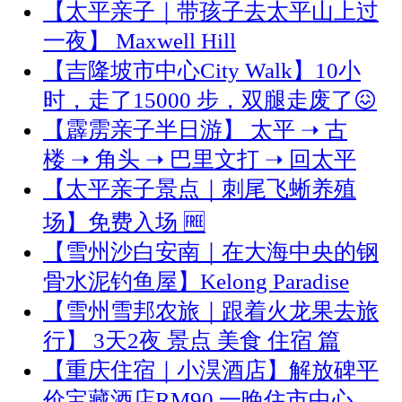
【太平亲子｜带孩子去太平山上过
一夜】 Maxwell Hill
【吉隆坡市中心City Walk】10小
时，走了15000 步，双腿走废了😖
【霹雳亲子半日游】 太平 ➝ 古
楼 ➝ 角头 ➝ 巴里文打 ➝ 回太平
【太平亲子景点｜刺尾飞蜥养殖
场】免费入场 🆓
【雪州沙白安南｜在大海中央的钢
骨水泥钓鱼屋】Kelong Paradise
【雪州雪邦农旅｜跟着火龙果去旅
行】 3天2夜 景点 美食 住宿 篇
【重庆住宿｜小淏酒店】解放碑平
价宝藏酒店RM90 一晚住市中心