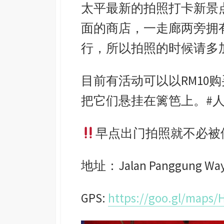
太平最新的拍照打卡新景点 
o
n
A
e
面的商店，一走廊两旁拥
o
g
p
r
k
e
p
行，所以拍照的时候请多
r
目前有活动可以以RM10
把它们悬挂在篱笆上。#
早点出门拍照就不必被
地址：Jalan Panggung Wayang
GPS:
https://goo.gl/maps/