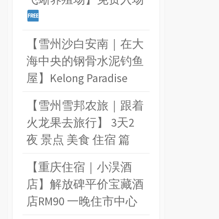
【雪州沙白安南｜在大
海中央的钢骨水泥钓鱼
屋】Kelong Paradise
【雪州雪邦农旅｜跟着
火龙果去旅行】 3天2
夜 景点 美食 住宿 篇
【重庆住宿｜小淏酒
店】解放碑平价宝藏酒
店RM90 一晚住市中心