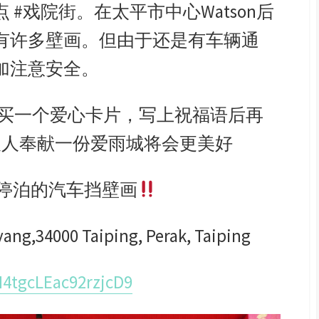
#戏院街。在太平市中心Watson后
e
有许多壁画。但由于还是有车辆通
i
b
加注意安全。
o
购买一个爱心卡片，写上祝福语后再
人人奉献一份爱雨城将会更美好
停泊的汽车挡壁画
,34000 Taiping, Perak, Taiping
H4tgcLEac92rzjcD9