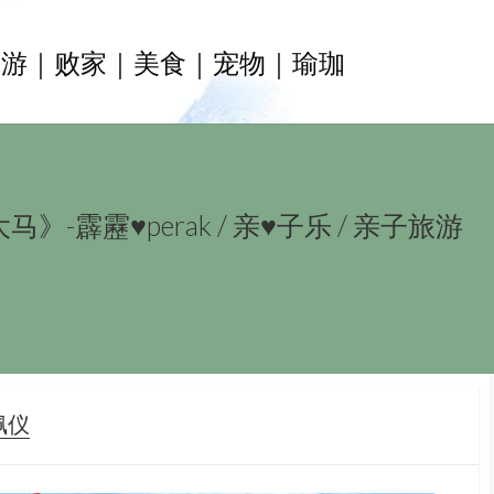
旅游｜败家｜美食｜宠物｜瑜珈
马》-霹靂♥perak
/
亲♥子乐
/
亲子旅游
R
佩仪