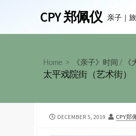
Skip
CPY 郑佩仪
to
亲子｜
content
Home
>
《亲子》时间
/
《大
太平戏院街（艺术街）
PUBLISHED
AUTHO
DECEMBER 5, 2019
CPY郑
DATE