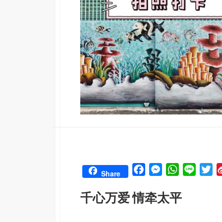
F
M
W
L
T
Share
a
e
h
i
w
千心万爱 情牵太平
c
s
a
n
i
e
s
t
e
t
b
e
s
t