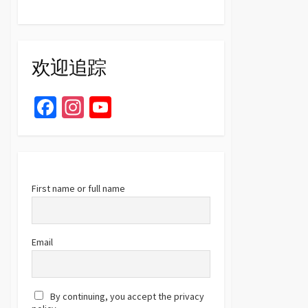
欢迎追踪
Fa
In
Yo
ce
st
u
b
ag
T
o
ra
u
o
m
b
First name or full name
k
e
C
Email
h
a
By continuing, you accept the privacy
n