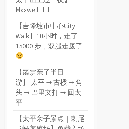
Maxwell Hill
【吉隆坡市中心City
Walk】10小时，走了
15000 步，双腿走废了
【霹雳亲子半日
游】 太平 ➝ 古楼 ➝ 角
头 ➝ 巴里文打 ➝ 回太
平
【太平亲子景点｜刺尾
飞蜥养殖场】免费入场