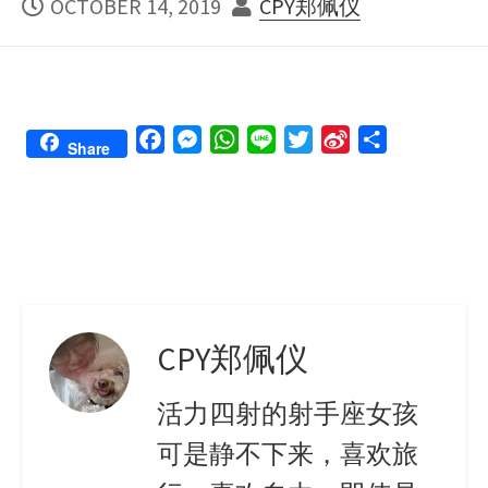
PUBLISHED
AUTHOR
OCTOBER 14, 2019
CPY郑佩仪
DATE
F
M
W
L
T
S
S
Share
a
e
h
i
w
i
h
c
s
a
n
i
n
a
e
s
t
e
t
a
r
b
e
s
t
W
e
o
n
A
e
e
o
g
p
r
i
k
e
p
b
CPY郑佩仪
r
o
活力四射的射手座女孩
可是静不下来，喜欢旅