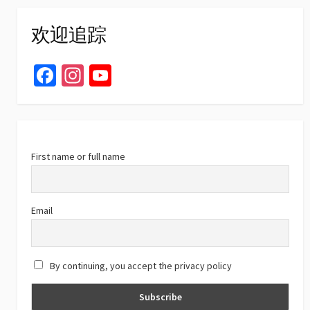
欢迎追踪
Fa
In
Yo
ce
st
u
b
ag
T
o
ra
u
o
m
b
First name or full name
k
e
C
Email
h
a
By continuing, you accept the privacy policy
n
n