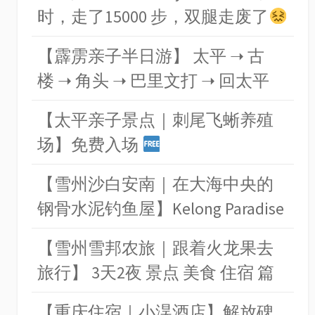
时，走了15000 步，双腿走废了
【霹雳亲子半日游】 太平 ➝ 古
楼 ➝ 角头 ➝ 巴里文打 ➝ 回太平
【太平亲子景点｜刺尾飞蜥养殖
场】免费入场
【雪州沙白安南｜在大海中央的
钢骨水泥钓鱼屋】Kelong Paradise
【雪州雪邦农旅｜跟着火龙果去
旅行】 3天2夜 景点 美食 住宿 篇
【重庆住宿｜小淏酒店】解放碑