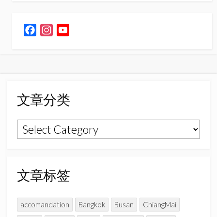
F
I
Y
a
n
o
c
s
u
e
t
T
b
a
u
o
g
b
文章分类
o
r
e
k
a
C
文
m
h
章
a
n
分
n
类
文章标签
e
l
accomandation
Bangkok
Busan
ChiangMai