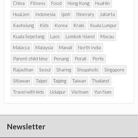
China
Fitness
Food
Hong Kong
HuaHin
HuaLien
Indonesia
Ipoh
Itinerary
Jakarta
Kaohsiung
Kids
Korea
Krabi
Kuala Lumpur
Kuala Sepetang
Laos
Lombok Island
Macau
Malacca
Malaysia
Manali
North India
Parent-child time
Penang
Perak
Perlis
Rajasthan
Seoul
Sharing
Shopaholic
Singapore
Sitiawan
Taipei
Taiping
Taiwan
Thailand
Travel with kids
Udaipur
Vietnam
Yun Nam
Newsletter