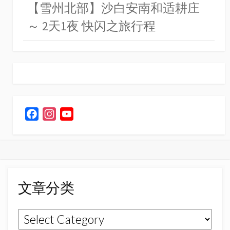
【雪州北部】沙白安南和适耕庄
～ 2天1夜 快闪之旅行程
F
I
Y
a
n
o
c
s
u
e
t
T
b
a
u
o
g
b
文章分类
o
r
e
k
a
C
文
m
h