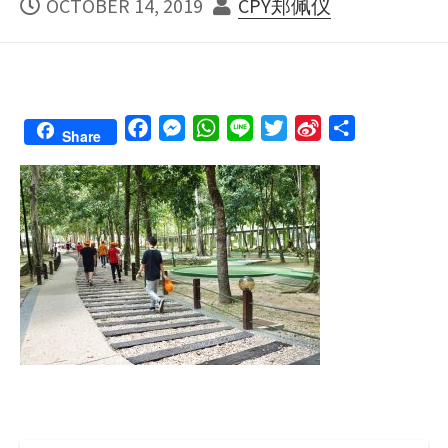
PUBLISHED
AUTHOR
OCTOBER 14, 2019
CPY郑佩仪
DATE
F
M
W
L
T
S
S
Share
a
e
h
i
w
i
h
c
s
a
n
i
n
a
e
s
t
e
t
a
r
b
e
s
t
W
e
o
n
A
e
e
o
g
p
r
i
k
e
p
b
r
o