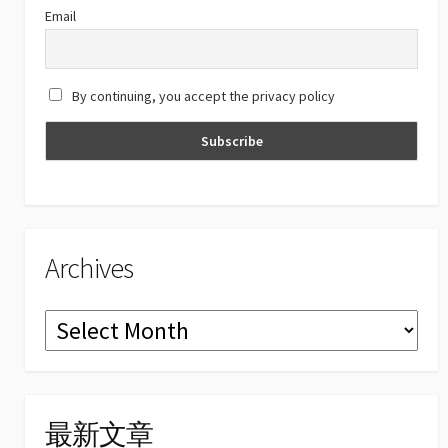
C
Email
h
a
By continuing, you accept the privacy policy
n
n
el
Archives
Archives
最新文章