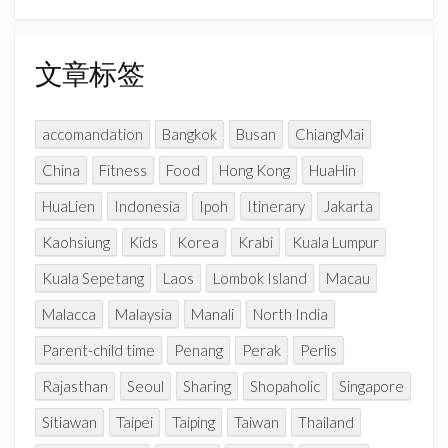
章
a
n
分
n
类
文章标签
e
l
accomandation
Bangkok
Busan
ChiangMai
China
Fitness
Food
Hong Kong
HuaHin
HuaLien
Indonesia
Ipoh
Itinerary
Jakarta
Kaohsiung
Kids
Korea
Krabi
Kuala Lumpur
Kuala Sepetang
Laos
Lombok Island
Macau
Malacca
Malaysia
Manali
North India
Parent-child time
Penang
Perak
Perlis
Rajasthan
Seoul
Sharing
Shopaholic
Singapore
Sitiawan
Taipei
Taiping
Taiwan
Thailand