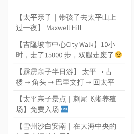
【太平亲子｜带孩子去太平山上
过一夜】 Maxwell Hill
【吉隆坡市中心City Walk】10小
时，走了15000 步，双腿走废了
【霹雳亲子半日游】 太平 ➝ 古
楼 ➝ 角头 ➝ 巴里文打 ➝ 回太平
【太平亲子景点｜刺尾飞蜥养殖
场】免费入场
【雪州沙白安南｜在大海中央的