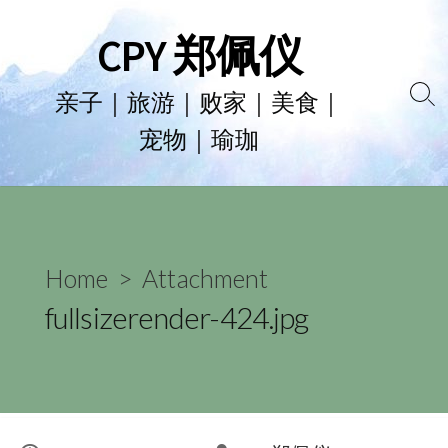
Skip
CPY 郑佩仪
to
content
亲子｜旅游｜败家｜美食｜
Se
宠物｜瑜珈
To
Home
> Attachment
fullsizerender-424.jpg