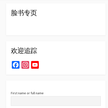
脸书专页
欢迎追踪
Fa
In
Yo
ce
st
u
b
ag
T
o
ra
u
o
m
b
First name or full name
k
e