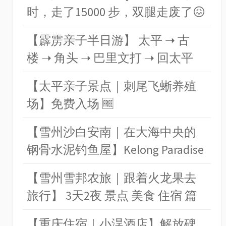
时，走了15000 步，双腿走废了😖
【霹雳亲子半日游】 太平 ➝ 古
楼 ➝ 角头 ➝ 巴里文打 ➝ 回太平
【太平亲子景点｜刺尾飞蜥养殖
场】免费入场 🆓
【雪州沙白安南｜在大海中央的
钢骨水泥钓鱼屋】Kelong Paradise
【雪州雪邦农旅｜跟着火龙果去
旅行】 3天2夜 景点 美食 住宿 篇
【重庆住宿｜小淏酒店】解放碑