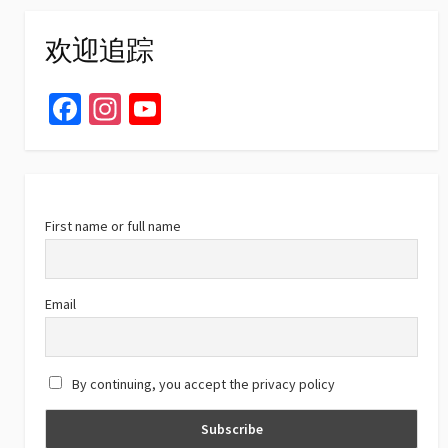
欢迎追踪
Fa
In
Yo
ce
st
u
b
ag
T
o
ra
u
o
m
b
First name or full name
k
e
C
Email
h
a
By continuing, you accept the privacy policy
n
n