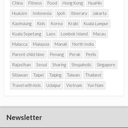
China
Fitness
Food
Hong Kong
HuaHin
HuaLien
Indonesia
Ipoh
Itinerary
Jakarta
Kaohsiung
Kids
Korea
Krabi
Kuala Lumpur
Kuala Sepetang
Laos
Lombok Island
Macau
Malacca
Malaysia
Manali
North India
Parent-child time
Penang
Perak
Perlis
Rajasthan
Seoul
Sharing
Shopaholic
Singapore
Sitiawan
Taipei
Taiping
Taiwan
Thailand
Travel with kids
Udaipur
Vietnam
Yun Nam
Newsletter