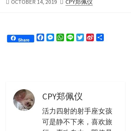
PUBLISHED
AUTHOR
OCTOBER 14, 2019
CPY郑佩仪
DATE
F
M
W
L
T
S
S
Share
a
e
h
i
w
i
h
c
s
a
n
i
n
a
e
s
t
e
t
a
r
b
e
s
t
W
e
o
n
A
e
e
o
g
p
r
i
k
e
p
b
CPY郑佩仪
r
o
活力四射的射手座女孩
可是静不下来，喜欢旅