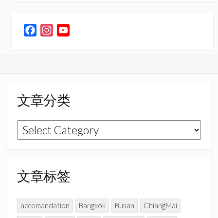
F
I
Y
a
n
o
c
s
u
e
t
T
b
a
u
o
g
b
文章分类
o
r
e
k
a
C
文
m
h
章
a
n
分
n
类
文章标签
e
l
accomandation
Bangkok
Busan
ChiangMai