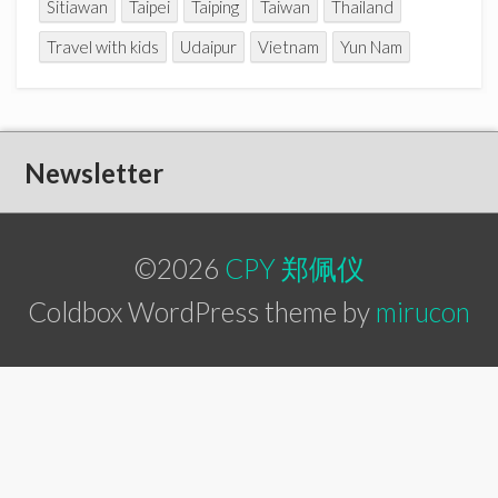
Sitiawan
Taipei
Taiping
Taiwan
Thailand
Travel with kids
Udaipur
Vietnam
Yun Nam
Newsletter
©2026
CPY 郑佩仪
Coldbox WordPress theme by
mirucon