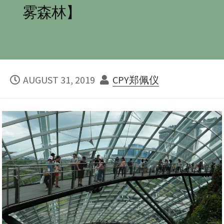
雾森林】
PUBLISHED
AUTHOR
AUGUST 31, 2019
CPY郑佩仪
DATE