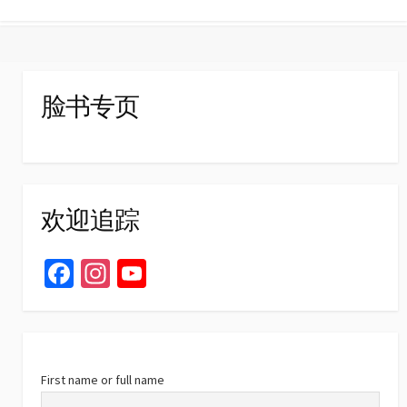
脸书专页
欢迎追踪
Fa
In
Yo
ce
st
u
b
ag
T
o
ra
u
o
m
b
First name or full name