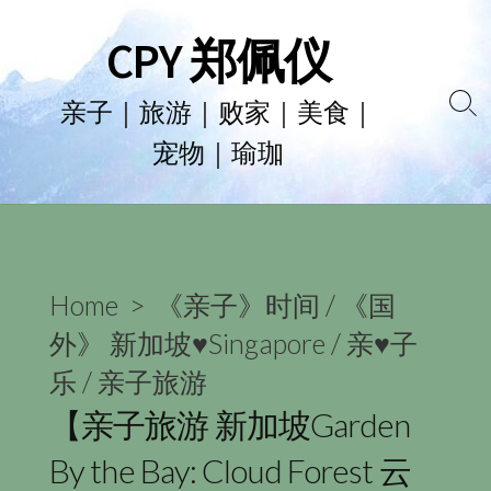
Skip
CPY 郑佩仪
to
content
亲子｜旅游｜败家｜美食｜
Se
宠物｜瑜珈
To
Home
>
《亲子》时间
/
《国
外》 新加坡♥Singapore
/
亲♥子
乐
/
亲子旅游
【亲子旅游 新加坡Garden
By the Bay: Cloud Forest 云