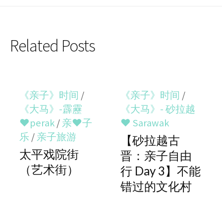
Related Posts
《亲子》时间
/
《亲子》时间
/
《大马》-霹靂
《大马》- 砂拉越
♥perak
/
亲♥子
♥ Sarawak
乐
/
亲子旅游
【砂拉越古
太平戏院街
晋：亲子自由
（艺术街）
行 Day 3】不能
错过的文化村