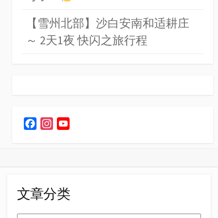
【雪州北部】沙白安南和适耕庄
～ 2天1夜 快闪之旅行程
F
I
Y
a
n
o
c
s
u
e
t
T
b
a
u
o
g
b
文章分类
o
r
e
k
a
C