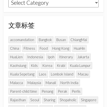
文
m
h
章
a
n
分
n
类
文章标签
e
l
accomandation
Bangkok
Busan
ChiangMai
China
Fitness
Food
Hong Kong
HuaHin
HuaLien
Indonesia
Ipoh
Itinerary
Jakarta
Kaohsiung
Kids
Korea
Krabi
Kuala Lumpur
Kuala Sepetang
Laos
Lombok Island
Macau
Malacca
Malaysia
Manali
North India
Parent-child time
Penang
Perak
Perlis
Rajasthan
Seoul
Sharing
Shopaholic
Singapore