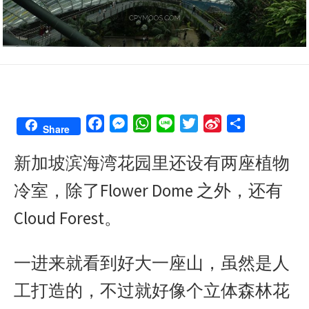
F
M
W
L
T
S
S
Share
a
e
h
i
w
i
h
新加坡滨海湾花园里还设有两座植物
c
s
a
n
i
n
a
e
s
t
e
t
a
r
冷室，除了Flower Dome 之外，还有
b
e
s
t
W
e
o
n
A
e
e
Cloud Forest。
o
g
p
r
i
k
e
p
b
一进来就看到好大一座山，虽然是人
r
o
工打造的，不过就好像个立体森林花