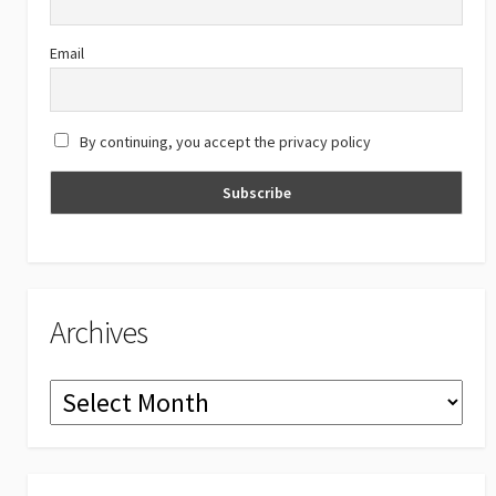
k
e
C
Email
h
a
By continuing, you accept the privacy policy
n
n
el
Archives
Archives