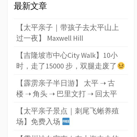
最新文章
【太平亲子｜带孩子去太平山上
过一夜】 Maxwell Hill
【吉隆坡市中心City Walk】10小
时，走了15000 步，双腿走废了
【霹雳亲子半日游】 太平 ➝ 古
楼 ➝ 角头 ➝ 巴里文打 ➝ 回太平
【太平亲子景点｜刺尾飞蜥养殖
场】免费入场