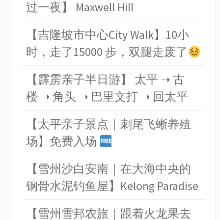
过一夜】 Maxwell Hill
【吉隆坡市中心City Walk】10小
时，走了15000 步，双腿走废了
【霹雳亲子半日游】 太平 ➝ 古
楼 ➝ 角头 ➝ 巴里文打 ➝ 回太平
【太平亲子景点｜刺尾飞蜥养殖
场】免费入场
【雪州沙白安南｜在大海中央的
钢骨水泥钓鱼屋】Kelong Paradise
【雪州雪邦农旅｜跟着火龙果去