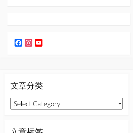
F
I
Y
a
n
o
c
s
u
e
t
T
b
a
u
o
g
b
文章分类
o
r
e
k
a
C
文
m
h
章
a
n
分
n
类
文章标签