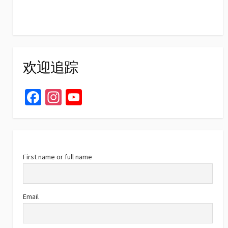
欢迎追踪
Fa
In
Yo
ce
st
u
b
ag
T
o
ra
u
o
m
b
First name or full name
k
e
C
Email
h
a