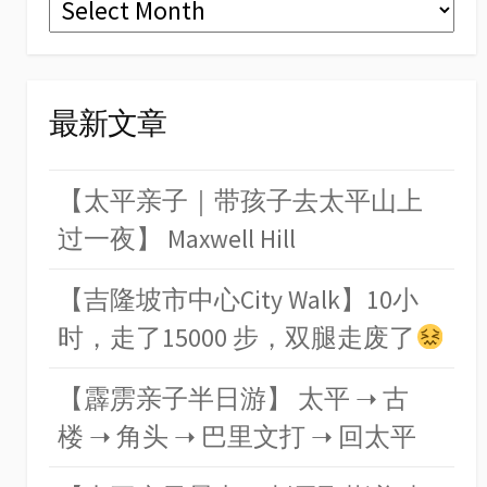
Archives
最新文章
【太平亲子｜带孩子去太平山上
过一夜】 Maxwell Hill
【吉隆坡市中心City Walk】10小
时，走了15000 步，双腿走废了
【霹雳亲子半日游】 太平 ➝ 古
楼 ➝ 角头 ➝ 巴里文打 ➝ 回太平