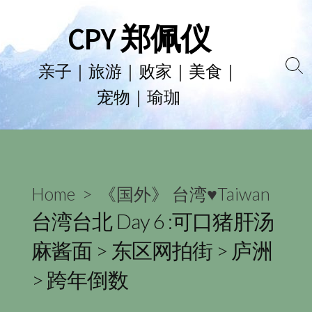
Skip
CPY 郑佩仪
to
content
亲子｜旅游｜败家｜美食｜
Se
宠物｜瑜珈
To
Home
>
《国外》 台湾♥Taiwan
台湾台北 Day 6 :可口猪肝汤
麻酱面 > 东区网拍街 > 庐洲
> 跨年倒数