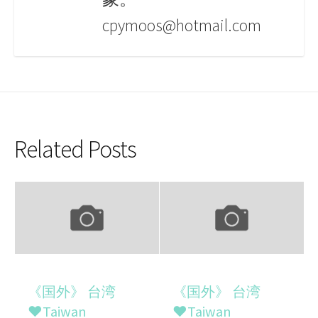
cpymoos@hotmail.com
Related Posts
《国外》 台湾
《国外》 台湾
♥Taiwan
♥Taiwan