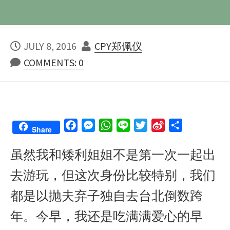
PUBLISHED
AUTHOR
JULY 8, 2016
CPY郑佩仪
DATE
COMMENTS: 0
F
M
W
L
T
S
S
Share
a
e
h
i
w
i
h
虽然我和矮利姐姐不是第一次一起出
c
s
a
n
i
n
a
e
s
t
e
t
a
r
去游玩，但这次身份比较特别，我们
b
e
s
t
W
e
o
n
A
e
e
都是以抛夫弃子独自去台北倒数跨
o
g
p
r
i
年。今早，我还是吃满满爱心的早
k
e
p
b