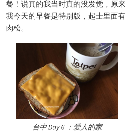
r
o
餐！说真的我当时真的没发觉，原来
我今天的早餐是特别版，起士里面有
肉松。
台中 Day 6 ：爱人的家