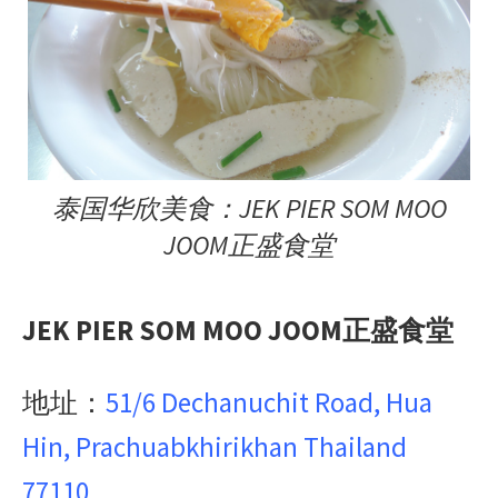
泰国华欣美食：JEK PIER SOM MOO
JOOM正盛食堂
JEK PIER SOM MOO JOOM正盛食堂
地址：
51/6 Dechanuchit Road, Hua
Hin, Prachuabkhirikhan Thailand
77110