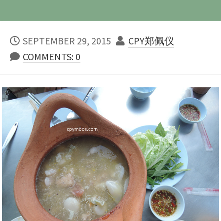
PUBLISHED
AUTHOR
SEPTEMBER 29, 2015
CPY郑佩仪
DATE
COMMENTS: 0