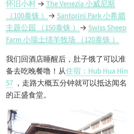
怀旧小村
→
The Venezia 小威尼斯
（100泰铢 ）
→
Santorini Park 小希腊
主题公园 （150泰铢 ）
→
Swiss Sheep
Farm 小瑞士绵羊牧场 （120泰铢 ）
我们回酒店睡醒后，肚子饿了可以准
备去吃晚餐噜！从
住宿：Hub Hua Hin
57
，走路大概五分钟就可以抵达闻名
的正盛食堂。