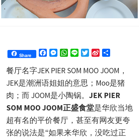
F
M
W
L
T
S
S
Share
a
e
h
i
w
i
h
餐厅名字JEK PIER SOM MOO JOOM，
c
s
a
n
i
n
a
e
s
t
e
t
a
r
JEK是潮洲语姐姐的意思；Moo是猪
b
e
s
t
W
e
o
n
A
e
e
肉；而 JOOM是小陶锅。
JEK PIER
o
g
p
r
i
SOM MOO JOOM正盛食堂
是华欣当地
k
e
p
b
r
o
超有名的平价餐厅，甚至有网友更夸
张的说法是“如果来华欣，没吃过正