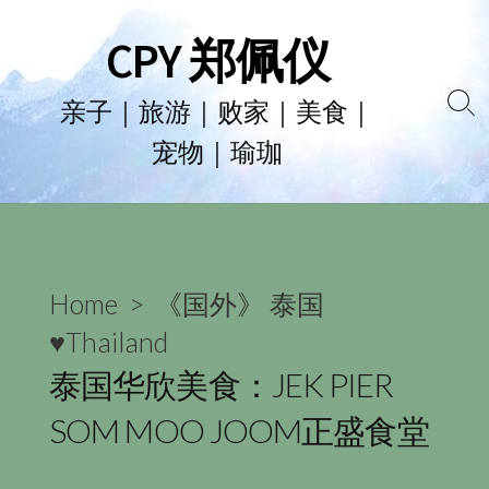
Skip
CPY 郑佩仪
to
content
亲子｜旅游｜败家｜美食｜
Se
宠物｜瑜珈
To
Home
>
《国外》 泰国
♥Thailand
泰国华欣美食：JEK PIER
SOM MOO JOOM正盛食堂