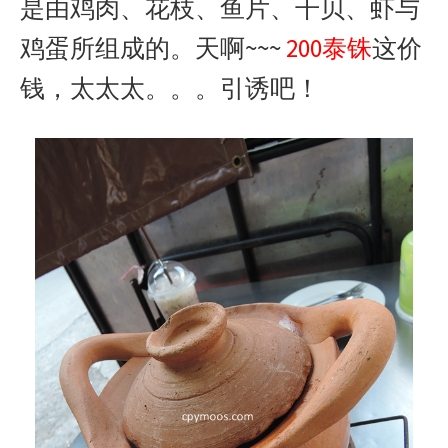
是由鸡肉、花枝、鱼片、干贝、虾与
鸡蛋所组成的。天啊~~~
200泰铢
这价
钱，太太太。。。引诱吧！