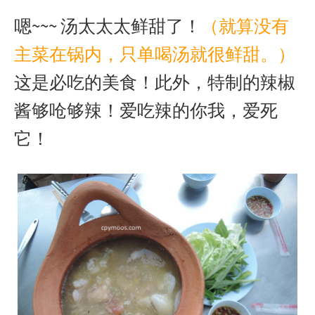
嗯~~~ 汤太太太鲜甜了！
（就算没有
主菜在锅内，只单喝汤就很鲜甜。）
这是必吃的美食！此外，特制的辣椒
酱够呛够辣！爱吃辣的你我，爱死
它！