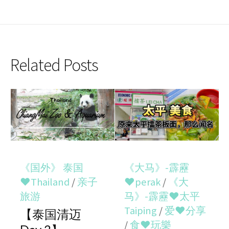
Related Posts
《国外》 泰国
《大马》-霹靂
♥Thailand
/
亲子
♥perak
/
《大
旅游
马》-霹靂♥太平
Taiping
/
爱♥分享
【泰国清迈
/
食♥玩樂