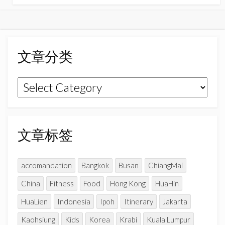
c
s
u
e
t
T
b
a
u
o
g
b
文章分类
o
r
e
k
a
C
文
m
h
章
a
n
分
n
类
文章标签
e
l
accomandation
Bangkok
Busan
ChiangMai
China
Fitness
Food
Hong Kong
HuaHin
HuaLien
Indonesia
Ipoh
Itinerary
Jakarta
Kaohsiung
Kids
Korea
Krabi
Kuala Lumpur