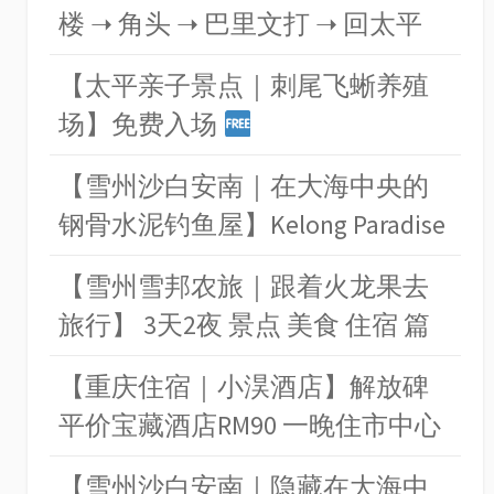
楼 ➝ 角头 ➝ 巴里文打 ➝ 回太平
【太平亲子景点｜刺尾飞蜥养殖
场】免费入场
【雪州沙白安南｜在大海中央的
钢骨水泥钓鱼屋】Kelong Paradise
【雪州雪邦农旅｜跟着火龙果去
旅行】 3天2夜 景点 美食 住宿 篇
【重庆住宿｜小淏酒店】解放碑
平价宝藏酒店RM90 一晚住市中心
【雪州沙白安南｜隐藏在大海中