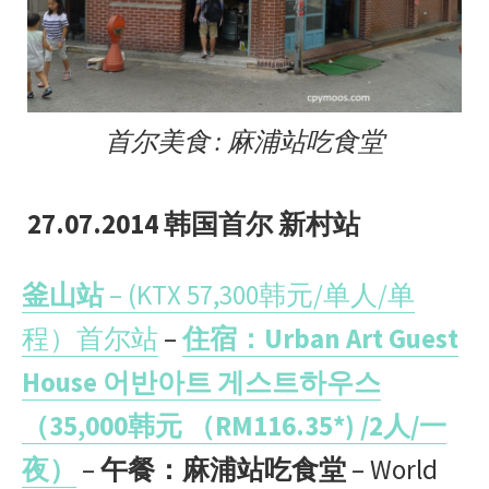
首尔美食 : 麻浦站吃食堂
27.07.2014 韩国首尔 新村站
釜山站
– (KTX 57,300韩元/单人/单
程）首尔站
–
住宿：Urban Art Guest
House 어반아트 게스트하우스
（35,000韩元 （RM116.35*) /2人/一
夜）
–
午餐：麻浦站吃食堂
– World