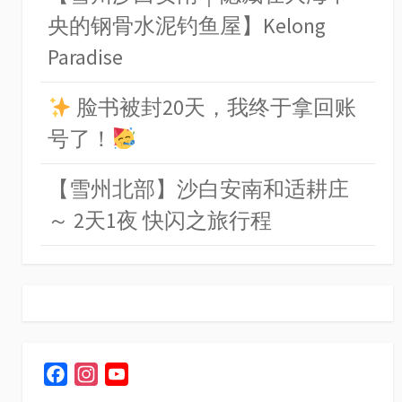
央的钢骨水泥钓鱼屋】Kelong
Paradise
脸书被封20天，我终于拿回账
号了！
【雪州北部】沙白安南和适耕庄
～ 2天1夜 快闪之旅行程
F
I
Y
a
n
o