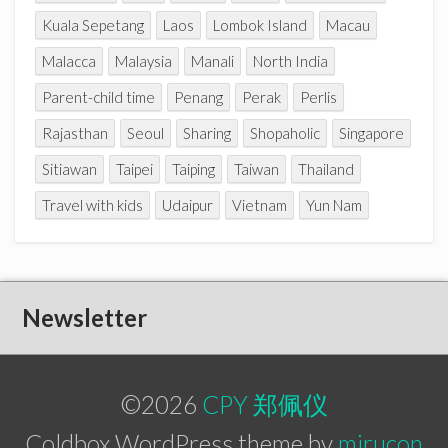
Kuala Sepetang
Laos
Lombok Island
Macau
Malacca
Malaysia
Manali
North India
Parent-child time
Penang
Perak
Perlis
Rajasthan
Seoul
Sharing
Shopaholic
Singapore
Sitiawan
Taipei
Taiping
Taiwan
Thailand
Travel with kids
Udaipur
Vietnam
Yun Nam
Newsletter
©2026
CPY 郑佩仪
Coldbox WordPress theme by
mirucon