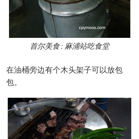
首尔美食 : 麻浦站吃食堂
在油桶旁边有个木头架子可以放包
包。