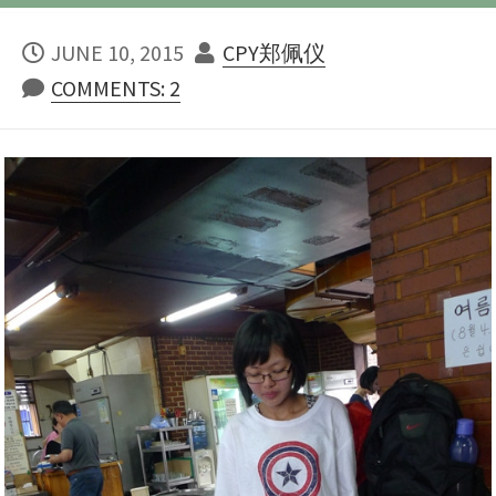
PUBLISHED
AUTHOR
JUNE 10, 2015
CPY郑佩仪
DATE
COMMENTS: 2