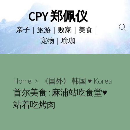
Skip
CPY 郑佩仪
to
content
亲子｜旅游｜败家｜美食｜
Se
宠物｜瑜珈
To
Home
>
《国外》 韩国 ♥ Korea
首尔美食 : 麻浦站吃食堂♥
站着吃烤肉