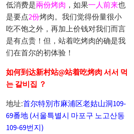
低消费是
兩份烤肉
，如果
一人前来
也
是要点
2份
烤肉。我们觉得份量很小
吃不饱之外，再加上价钱对我们而言
是有点贵！但，站着吃烤肉的确是我
们在首尔的初体验！
如何到达新村站@站着吃烤肉 서서 먹
는 갈비집 ？
地址:
首尔特別市麻浦区老姑山洞109-
69番地 (서울특별시 마포구 노고산동
109-69번지)