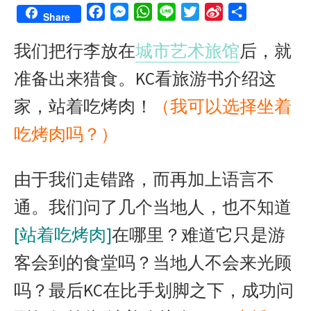
F
M
W
L
T
S
S
Share
a
e
h
i
w
i
h
我们把行李放在
城市艺术旅馆
后，就
c
s
a
n
i
n
a
e
s
t
e
t
a
r
准备出来猎食。KC看旅游书介绍这
b
e
s
t
W
e
o
n
A
e
e
家，站着吃烤肉！
（我可以选择坐着
o
g
p
r
i
吃烤肉吗？）
k
e
p
b
r
o
由于我们走错路，而再加上语言不
通。我们问了几个当地人，也不知道
[站着吃烤肉]
在哪里？难道它只是游
客会到的食堂吗？当地人不会来光顾
吗？最后KC在比手划脚之下，成功问