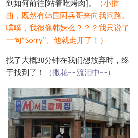
到如何前往[站着吃烤肉]。
（小插
曲，既然有韩国阿兵哥来向我问路。
噗噗，我很像韩妹么？？？我只说了
一句“Sorry”。他就走开了！）
找了大概30分钟在我们想放弃时，终
于找到了！
（撒花~~ 流泪中~~）