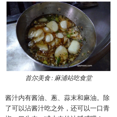
首尔美食 : 麻浦站吃食堂
酱汁内有酱油、蔥、蒜末和麻油。除
了可以沾酱汁吃之外，还可以一口青