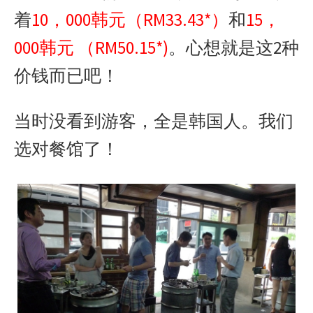
着
10，000韩元（RM33.43*）
和
15，
000韩元 （RM50.15*)
。心想就是这2种
价钱而已吧！
当时没看到游客，全是韩国人。我们
选对餐馆了！