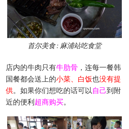
首尔美食 : 麻浦站吃食堂
店内的牛肉只有
牛肋骨
，连每一餐韩
国餐都会送上的
小菜、白饭
也
没有提
供
。如果你们想吃的话可以
自己
到附
近的便利
超商购买
。