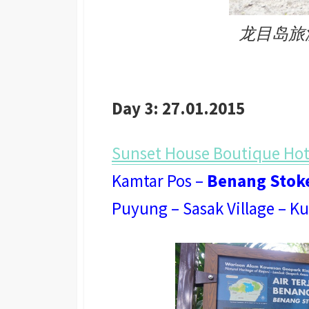
龙目岛旅游：
Day 3: 27.01.2015
Sunset House Boutique Hot
Kamtar Pos –
Benang Stoke
Puyung – Sasak Village – 