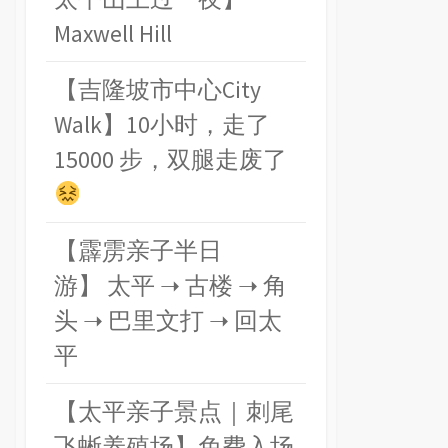
Maxwell Hill
【吉隆坡市中心City
Walk】10小时，走了
15000 步，双腿走废了
【霹雳亲子半日
游】 太平 ➝ 古楼 ➝ 角
头 ➝ 巴里文打 ➝ 回太
平
【太平亲子景点｜刺尾
飞蜥养殖场】免费入场