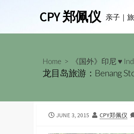
Skip
CPY 郑佩仪
to
亲子｜
content
Home
>
《国外》印尼 ♥ Indo
龙目岛旅游：Benang St
PUBLISHED
AUTHOR
JUNE 3, 2015
CPY郑佩仪
DATE