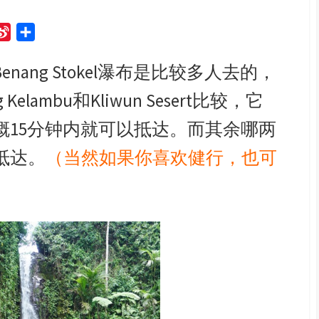
S
S
i
h
ang Stokel瀑布是比较多人去的，
n
a
a
r
elambu和Kliwun Sesert比较，它
W
e
e
概15分钟内就可以抵达。而其余哪两
i
抵达。
（当然如果你喜欢健行，也可
b
o