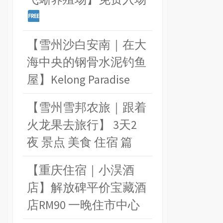
【雪州沙白安南｜在大
海中央的钢骨水泥钓鱼
屋】Kelong Paradise
【雪州雪邦农旅｜跟着
火龙果去旅行】 3天2
夜 景点 美食 住宿 篇
【重庆住宿｜小淏酒
店】解放碑平价宝藏酒
店RM90 一晚住市中心