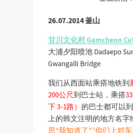
26.07.2014 釜山
甘川文化村 Gamcheon Cultu
大浦夕阳喷池 Dadaepo Suns
Gwangalli Bridge
我们从西面站乘搭地铁到
200公尺
到巴士站，乘搭
3
下 3-1路）
的巴士都可以
上的韩文注明的地方名字
思“我知道了“”你们上对车