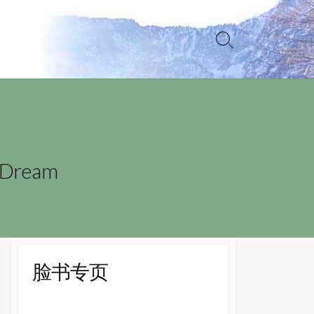
Search
Toggle
Dream
脸书专页