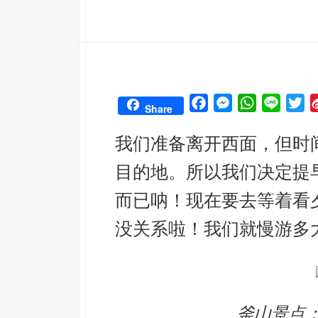
F
M
W
L
T
Share
a
e
h
i
w
我们准备离开西面，但时
c
s
a
n
i
e
s
t
e
t
目的地。所以我们决定提
b
e
s
t
o
n
A
e
而已呐！现在要去等着看
o
g
p
r
没关系啦！我们就慢游多
k
e
p
r
釜山景点