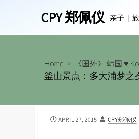
Skip
CPY 郑佩仪
to
亲子｜
content
Home
>
《国外》 韩国 ♥ Ko
釜山景点：多大浦梦之夕阳喷泉 Da
PUBLISHED
AUTHOR
APRIL 27, 2015
CPY郑佩仪
DATE