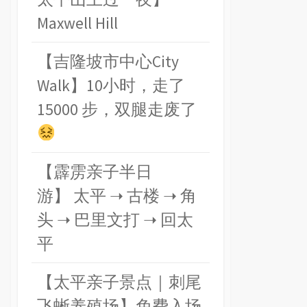
Maxwell Hill
【吉隆坡市中心City
Walk】10小时，走了
15000 步，双腿走废了
【霹雳亲子半日
游】 太平 ➝ 古楼 ➝ 角
头 ➝ 巴里文打 ➝ 回太
平
【太平亲子景点｜刺尾
飞蜥养殖场】免费入场