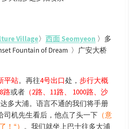
re Village
〉
西面 Seomyeon
〉多
et Fountain of Dream 〉广安大桥
新平站
。再往
4号出口
处，
步行大概
38路
或者
（2路、11路、 1000路、沙
到达多大浦。语言不通的我们将手册
给司机先生看后，他点了头一下
（意
了！“）
。我们就坐上巴士往多大浦