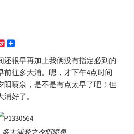
S
S
i
h
间还很早再加上我俩没有指定必到的
n
a
a
r
早前往多大浦。嗯，才下午4点时间
W
e
e
夕阳喷泉，是不是有点太早了吧！但
i
大浦好了。
b
o
：多大浦梦之夕阳喷泉