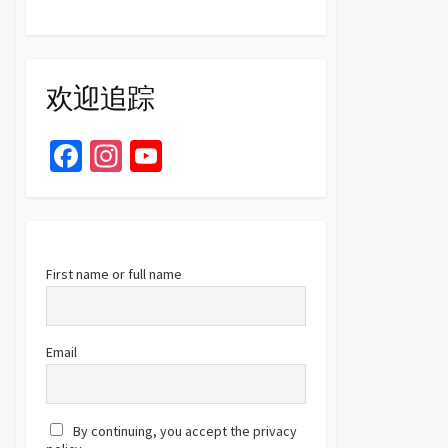
欢迎追踪
Fa
In
Yo
ce
st
u
b
ag
T
o
ra
u
o
m
b
First name or full name
k
e
C
Email
h
a
By continuing, you accept the privacy
n