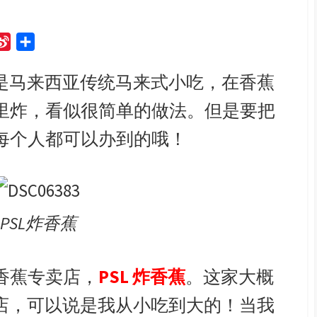
S
S
i
h
eng）是马来西亚传统马来式小吃，在香蕉
n
a
a
r
里炸，看似很简单的做法。但是要把
W
e
e
每个人都可以办到的哦！
i
b
o
PSL炸香蕉
香蕉专卖店，
PSL 炸香蕉
。这家大概
卖店，可以说是我从小吃到大的！当我