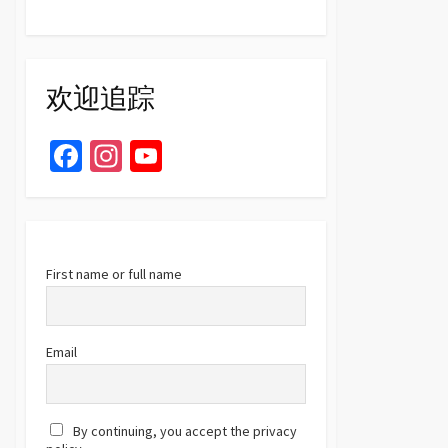
欢迎追踪
Fa
In
Yo
ce
st
u
b
ag
T
o
ra
u
o
m
b
First name or full name
k
e
C
Email
h
a
By continuing, you accept the privacy
n