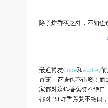
除了炸香蕉之外，不如也
最近博友
Grace
和
Audrey
前
香蕉。评语也不错噢！而由A
家都对这炸香蕉赞不绝口
都对PSL炸香蕉赞不绝口