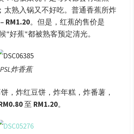
；太熟入锅又不好吃。普通香蕉所炸
 – RM1.20
。但是，红蕉的售价是
候“好蕉“都被熟客预定清光。
PSL炸香蕉
薄
饼，炸红豆饼，炸年糕，炸番薯，
RM0.80
至
RM1.20
。