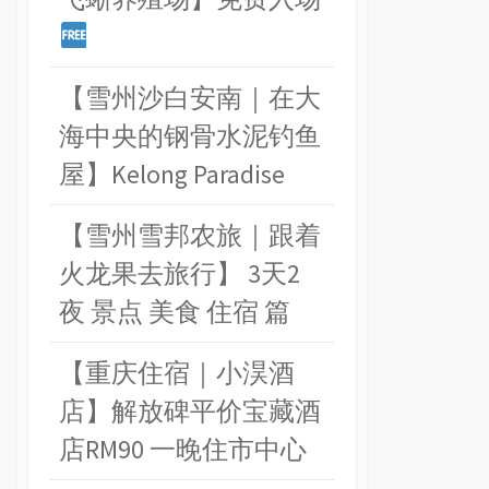
【雪州沙白安南｜在大
海中央的钢骨水泥钓鱼
屋】Kelong Paradise
【雪州雪邦农旅｜跟着
火龙果去旅行】 3天2
夜 景点 美食 住宿 篇
【重庆住宿｜小淏酒
店】解放碑平价宝藏酒
店RM90 一晚住市中心