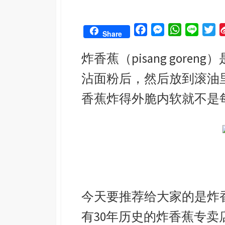
F
M
W
L
T
Share
a
e
h
i
w
炸香蕉（pisang gor
c
s
a
n
i
e
s
t
e
t
沾面粉后，然后放到滚油
b
e
s
t
o
n
A
e
香蕉炸得外脆内软就不是
o
g
p
r
k
e
p
r
今天要推荐给大家的是炸
有30年历史的炸香蕉专