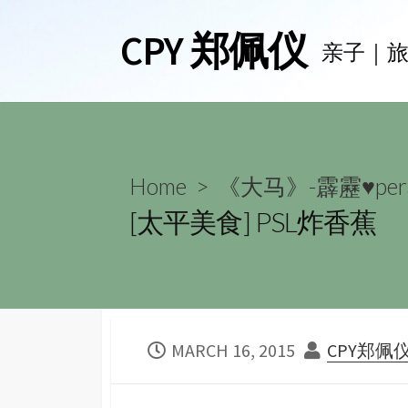
Skip
CPY 郑佩仪
to
亲子｜
content
Home
>
《大马》-霹靂♥per
[太平美食] PSL炸香蕉
PUBLISHED
AUTHOR
MARCH 16, 2015
CPY郑佩
DATE