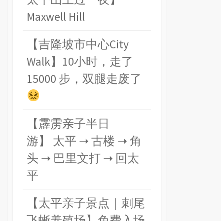
Maxwell Hill
【吉隆坡市中心City
Walk】10小时，走了
15000 步，双腿走废了
【霹雳亲子半日
游】 太平 ➝ 古楼 ➝ 角
头 ➝ 巴里文打 ➝ 回太
平
【太平亲子景点｜刺尾
飞蜥养殖场】免费入场