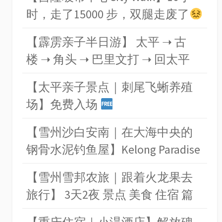
时，走了15000 步，双腿走废了
【霹雳亲子半日游】 太平 ➝ 古
楼 ➝ 角头 ➝ 巴里文打 ➝ 回太平
【太平亲子景点｜刺尾飞蜥养殖
场】免费入场
【雪州沙白安南｜在大海中央的
钢骨水泥钓鱼屋】Kelong Paradise
【雪州雪邦农旅｜跟着火龙果去
旅行】 3天2夜 景点 美食 住宿 篇