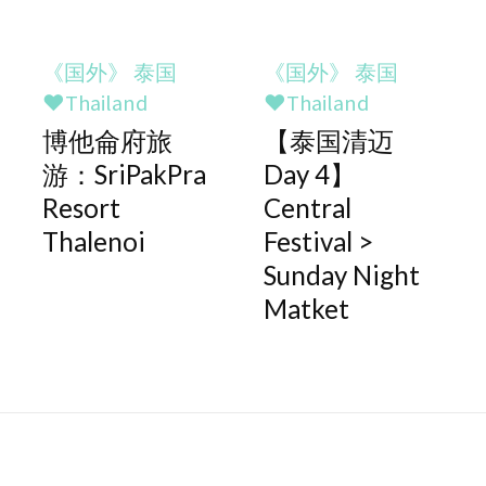
《国外》 泰国
《国外》 泰国
♥Thailand
♥Thailand
博他侖府旅
【泰国清迈
游：SriPakPra
Day 4】
Resort
Central
Thalenoi
Festival >
Sunday Night
Matket