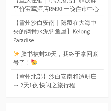
【重庆住宿｜小淏酒店】解放碑
平价宝藏酒店RM90 一晚住市中心
【雪州沙白安南｜隐藏在大海中
央的钢骨水泥钓鱼屋】Kelong
Paradise
脸书被封20天，我终于拿回账
号了！
【雪州北部】沙白安南和适耕庄
～ 2天1夜 快闪之旅行程