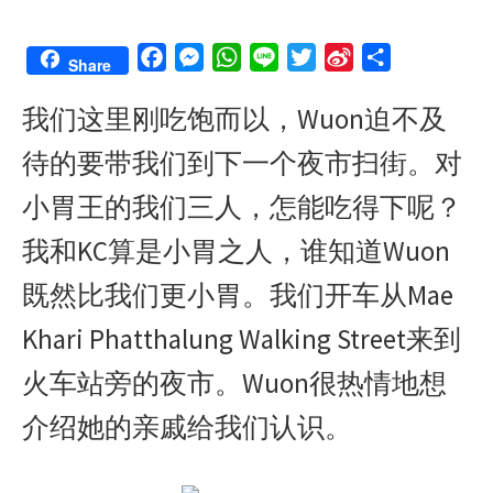
F
M
W
L
T
S
S
Share
a
e
h
i
w
i
h
我们这里刚吃饱而以，Wuon迫不及
c
s
a
n
i
n
a
e
s
t
e
t
a
r
待的要带我们到下一个夜市扫街。对
b
e
s
t
W
e
o
n
A
e
e
小胃王的我们三人，怎能吃得下呢？
o
g
p
r
i
我和KC算是小胃之人，谁知道Wuon
k
e
p
b
r
o
既然比我们更小胃。我们开车从Mae
Khari Phatthalung Walking Street来到
火车站旁的夜市。Wuon很热情地想
介绍她的亲戚给我们认识。