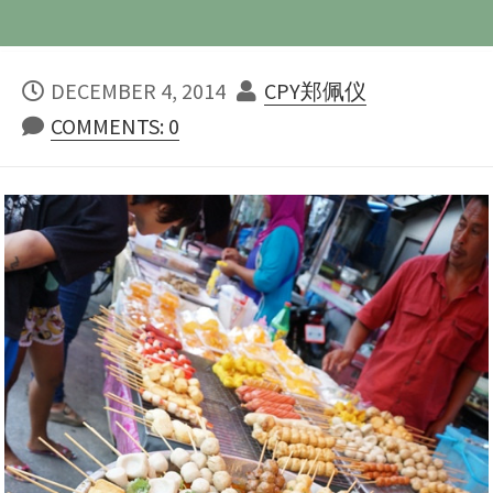
PUBLISHED
AUTHOR
DECEMBER 4, 2014
CPY郑佩仪
DATE
COMMENTS: 0