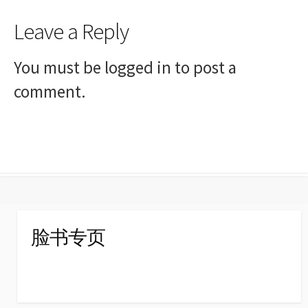
Leave a Reply
You must be
logged in
to post a
comment.
脸书专页