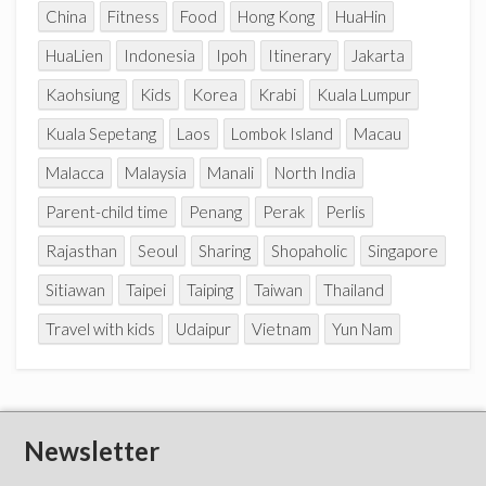
China
Fitness
Food
Hong Kong
HuaHin
HuaLien
Indonesia
Ipoh
Itinerary
Jakarta
Kaohsiung
Kids
Korea
Krabi
Kuala Lumpur
Kuala Sepetang
Laos
Lombok Island
Macau
Malacca
Malaysia
Manali
North India
Parent-child time
Penang
Perak
Perlis
Rajasthan
Seoul
Sharing
Shopaholic
Singapore
Sitiawan
Taipei
Taiping
Taiwan
Thailand
Travel with kids
Udaipur
Vietnam
Yun Nam
Newsletter