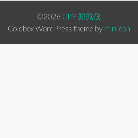
©2026
CPY 郑佩仪
Coldbox WordPress theme by
mirucon