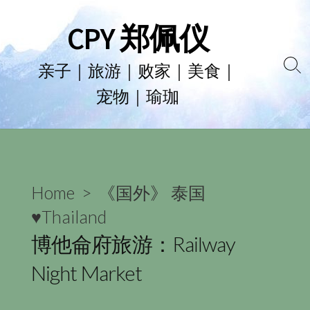
Skip
CPY 郑佩仪
to
content
亲子｜旅游｜败家｜美食｜
Se
宠物｜瑜珈
To
Home
>
《国外》 泰国
♥Thailand
博他侖府旅游：Railway
Night Market