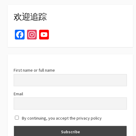
欢迎追踪
Fa
In
Yo
ce
st
u
b
ag
T
o
ra
u
o
m
b
First name or full name
k
e
C
Email
h
a
By continuing, you accept the privacy policy
n
n