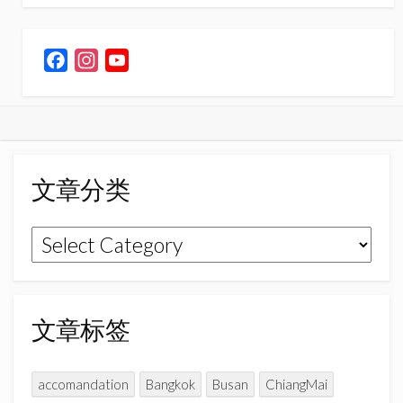
F
I
Y
a
n
o
c
s
u
e
t
T
b
a
u
o
g
b
文章分类
o
r
e
k
a
C
文
m
h
章
a
n
分
n
类
文章标签
e
l
accomandation
Bangkok
Busan
ChiangMai