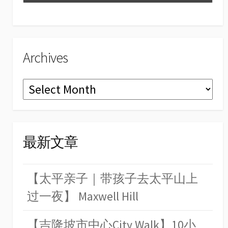
el
Archives
Archives
最新文章
【太平亲子｜带孩子去太平山上
过一夜】 Maxwell Hill
【吉隆坡市中心City Walk】10小