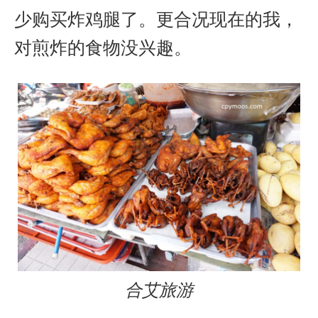
少购买炸鸡腿了。更合况现在的我，
对煎炸的食物没兴趣。
合艾旅游