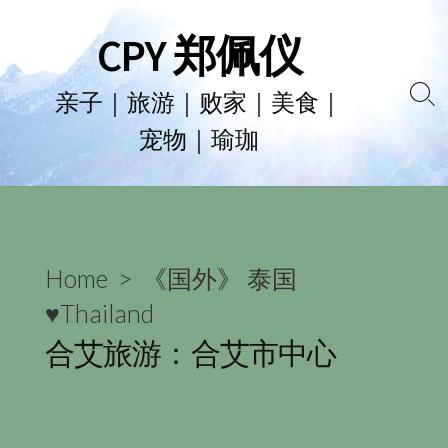
Skip
CPY 郑佩仪
to
content
亲子｜旅游｜败家｜美食｜
Se
宠物｜瑜珈
To
Home
>
《国外》 泰国
♥Thailand
合艾旅游：合艾市中心