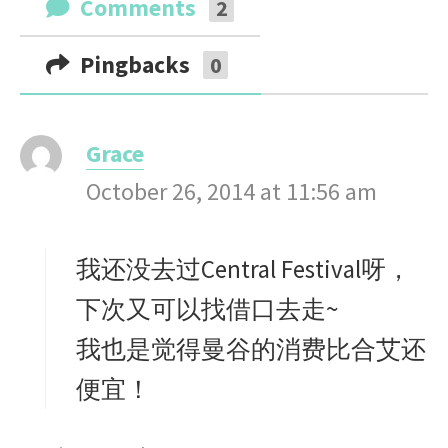
Comments
2
Pingbacks
0
Grace
s
October 26, 2014 at 11:56 am
a
y
s
我还没去过Central Festival呀，
:
下次又可以找借口去走~
我也是觉得曼谷的消费比合艾还
便宜！