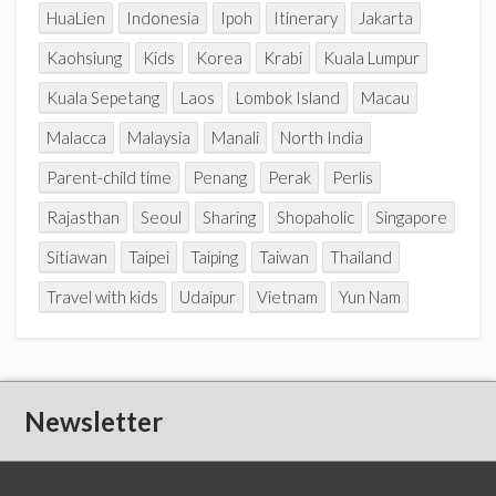
HuaLien
Indonesia
Ipoh
Itinerary
Jakarta
Kaohsiung
Kids
Korea
Krabi
Kuala Lumpur
Kuala Sepetang
Laos
Lombok Island
Macau
Malacca
Malaysia
Manali
North India
Parent-child time
Penang
Perak
Perlis
Rajasthan
Seoul
Sharing
Shopaholic
Singapore
Sitiawan
Taipei
Taiping
Taiwan
Thailand
Travel with kids
Udaipur
Vietnam
Yun Nam
Newsletter