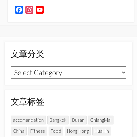
F
I
Y
a
n
o
c
s
u
e
t
T
b
a
u
o
g
b
文章分类
o
r
e
k
a
C
文
m
h
章
a
n
分
n
类
文章标签
e
l
accomandation
Bangkok
Busan
ChiangMai
China
Fitness
Food
Hong Kong
HuaHin