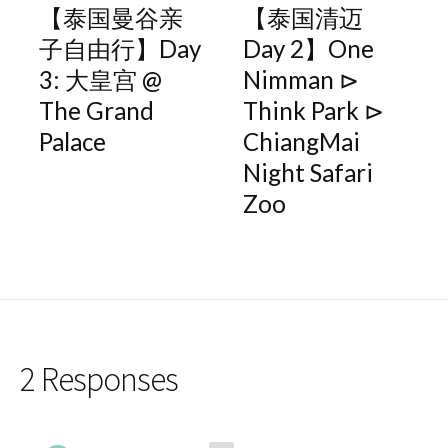
【泰国曼谷亲
【泰国清迈
子自由行】Day
Day 2】One
3: 大皇宫 @
Nimman ⊳
The Grand
Think Park ⊳
Palace
ChiangMai
Night Safari
Zoo
2 Responses