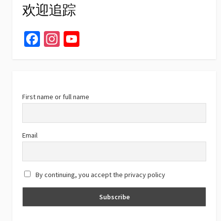
欢迎追踪
Fa
In
Yo
ce
st
u
b
ag
T
o
ra
u
o
m
b
First name or full name
k
e
C
Email
h
a
By continuing, you accept the privacy policy
n
n
el