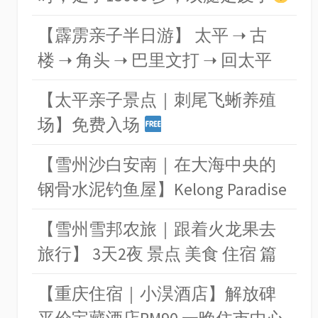
【霹雳亲子半日游】 太平 ➝ 古
楼 ➝ 角头 ➝ 巴里文打 ➝ 回太平
【太平亲子景点｜刺尾飞蜥养殖
场】免费入场
【雪州沙白安南｜在大海中央的
钢骨水泥钓鱼屋】Kelong Paradise
【雪州雪邦农旅｜跟着火龙果去
旅行】 3天2夜 景点 美食 住宿 篇
【重庆住宿｜小淏酒店】解放碑