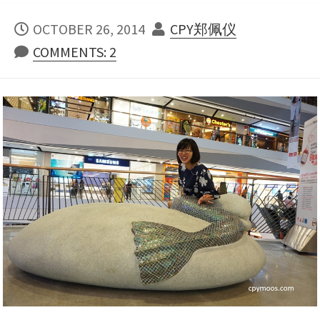
PUBLISHED
AUTHOR
OCTOBER 26, 2014
CPY郑佩仪
DATE
COMMENTS: 2