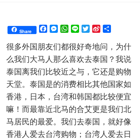
F
M
W
L
T
S
S
Share
a
e
h
i
w
i
h
很多外国朋友们都很好奇地问，为什
c
s
a
n
i
n
a
e
s
t
e
t
a
r
么我们大马人那么喜欢去泰国？我说
b
e
s
t
W
e
o
n
A
e
e
泰国离我们比较近之与，它还是购物
o
g
p
r
i
天堂。泰国是的消费相比其他国家如
k
e
p
b
r
o
香港，日本，台湾和韩国都比较便宜
嘛！而最靠近北马的合艾更是我们北
马居民的最爱。我们去泰国，就好像
香港人爱去台湾购物；台湾人爱去日