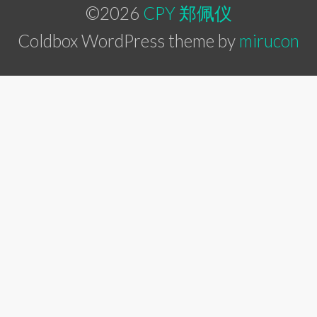
©2026
CPY 郑佩仪
Coldbox WordPress theme by
mirucon