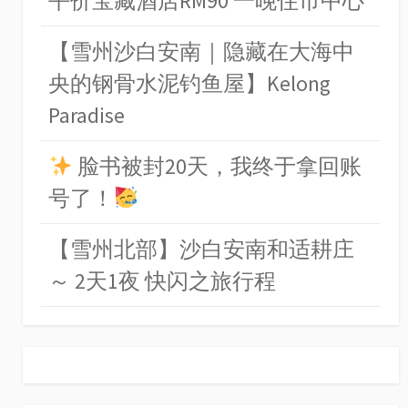
平价宝藏酒店RM90 一晚住市中心
【雪州沙白安南｜隐藏在大海中
央的钢骨水泥钓鱼屋】Kelong
Paradise
脸书被封20天，我终于拿回账
号了！
【雪州北部】沙白安南和适耕庄
～ 2天1夜 快闪之旅行程