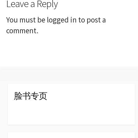
Leave a Reply
You must be
logged in
to post a
comment.
脸书专页