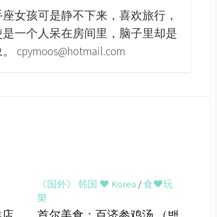
手座女孩可是静不下来，喜欢旅行，
使是一个人呆在房间里，脑子里却是
pymoos@hotmail.com
《国外》 韩国 ♥ Korea
/
食♥玩
樂
糕店
首尔美食：百济参鸡汤 （백