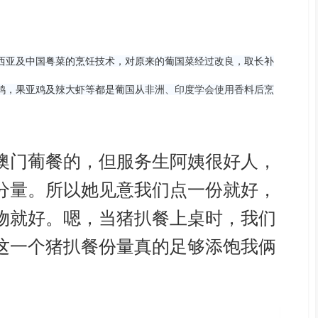
西亚及中国粤菜的烹饪技术，对原来的
葡国菜经过改良，取长补
鸡，果亚鸡及辣大虾等都是葡国从非
洲、印度学会使用香料后烹
澳门葡餐的，但服务生阿姨很好人，
分量。所以她见意我们点一份就好，
物就好。嗯，当
猪扒餐上桌时，我们
这一个
猪扒餐份量真的足够添饱我俩