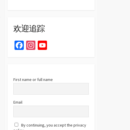
欢迎追踪
Fa
In
Yo
ce
st
u
b
ag
T
o
ra
u
o
m
b
First name or full name
k
e
C
Email
h
a
By continuing, you accept the privacy
n