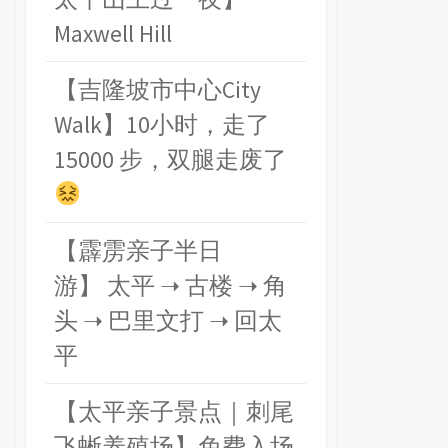
Maxwell Hill
【吉隆坡市中心City
Walk】10小时，走了
15000 步，双腿走废了
【霹雳亲子半日
游】 太平 ➝ 古楼 ➝ 角
头 ➝ 巴里文打 ➝ 回太
平
【太平亲子景点｜刺尾
飞蜥养殖场】免费入场