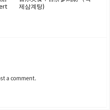
ert
제삼계탕)
st a comment.