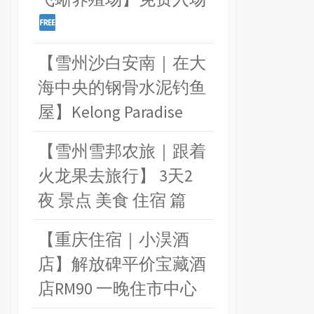
【雪州沙白安南｜在大
海中央的钢骨水泥钓鱼
屋】Kelong Paradise
【雪州雪邦农旅｜跟着
火龙果去旅行】 3天2
夜 景点 美食 住宿 篇
【重庆住宿｜小淏酒
店】解放碑平价宝藏酒
店RM90 一晚住市中心