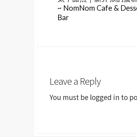
~ NomNom Cafe & Dess
Bar
Leave a Reply
You must be
logged in
to po