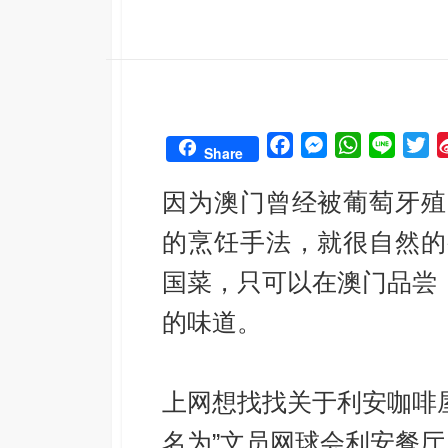
F
M
W
L
T
Share
a
e
h
i
w
c
s
a
n
i
因为澳门曾经被葡萄牙殖
e
s
t
e
t
的烹饪手法，就很自然的
b
e
s
t
o
n
A
e
国菜，只可以在澳门品尝
o
g
p
r
的味道。
k
e
p
r
上网想找找关于
利安咖啡
名为”
文员网球会利安餐厅 Ca