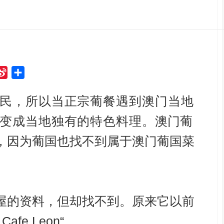
S
S
i
h
n
a
民，所以当正宗
葡餐遇到澳门当地
a
r
变成当地独有的特色料理。
澳门葡
W
e
e
，因为葡国也找不到属于澳门葡国菜
i
b
o
屋的资料，但却找不到。原来它以前
fe Leon“。