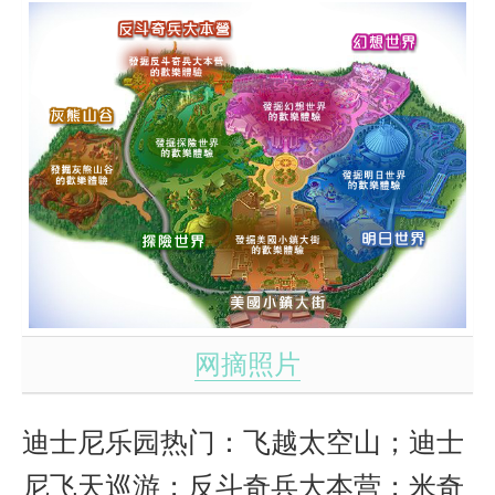
网摘照片
迪士尼乐园热门：
飞越太空山；迪士
尼飞天巡游；反斗奇兵大本营；米奇