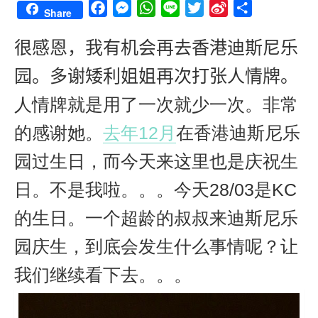
F
M
W
L
T
S
S
Share
a
e
h
i
w
i
h
c
s
a
n
i
n
a
很感恩，我有机会再去香港迪斯尼乐
e
s
t
e
t
a
r
园。多谢矮利姐姐再次打张人情牌。
b
e
s
t
W
e
o
n
A
e
e
人情牌就是用了一次就少一次。非常
o
g
p
r
i
的感谢她。
去年12月
在香港迪斯尼乐
k
e
p
b
r
o
园过生日，而今天来这里也是庆祝生
日。不是我啦。。。今天28/03是KC
的生日。一个超龄的叔
叔来
迪斯尼乐
园庆生，到底会发生什么事情呢？让
我们继续看下去。。。