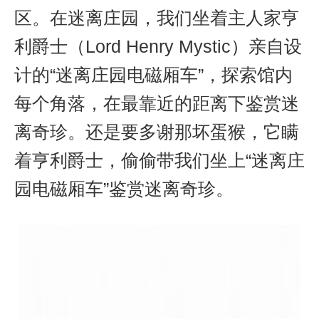
区。在
迷离庄园，我们坐着主人家
亨
利爵士（
Lord Henry Mystic
）
亲自设
计的
“迷离庄园电磁厢车”，探索馆内
每个角落，在最靠近的距离下
鉴赏迷
离奇珍。还是要
多谢那坏蛋猴，它瞒
着
亨利爵士，偷偷带我们坐上
“迷离庄
园电磁厢车”
鉴赏迷离奇珍。