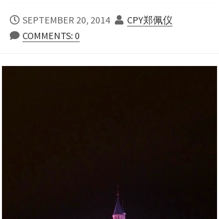
PUBLISHED
AUTHOR
SEPTEMBER 20, 2014
CPY郑佩仪
DATE
COMMENTS: 0