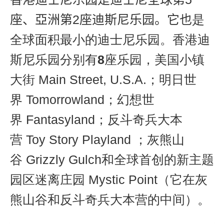
座、亞洲第
2
座
迪斯尼乐园
。它也
是
全球面积最小的迪士尼乐园。
香港迪
斯尼乐园分别有
8
座乐园，美国小镇
大街
Main Street, U.S.A.
；明日世
界
Tomorrowland
；幻想
世
界
Fantasyland
；反斗奇兵大本
营
Toy Story Playland
；灰熊山
谷
Grizzly Gulch
和
全球首创的新主题
园区迷离庄园
Mystic Point
（它在
灰
熊山谷和
反斗奇兵大本营的中间）。