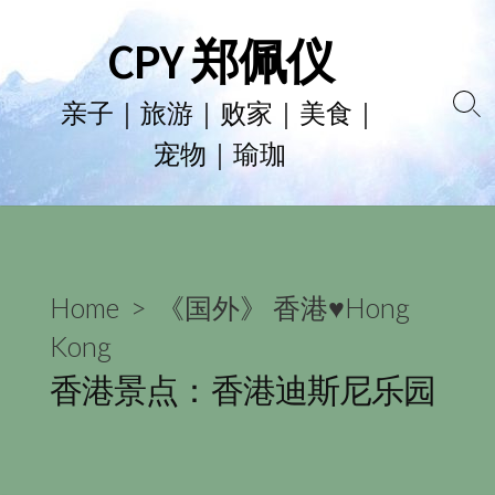
Skip
CPY 郑佩仪
to
content
亲子｜旅游｜败家｜美食｜
Se
宠物｜瑜珈
To
Home
>
《国外》 香港♥Hong
Kong
香港景点：香港迪斯尼乐园