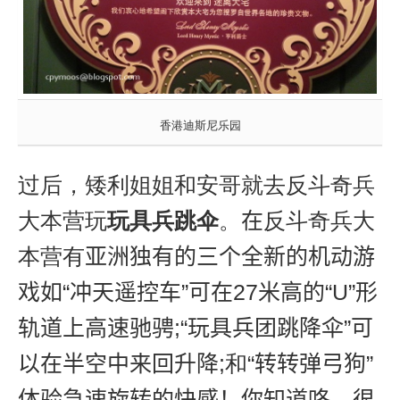
香港迪斯尼乐园
过后，矮利姐姐和安哥就去
反斗奇兵
大本营玩
玩具兵跳伞
。
在
反斗奇兵大
本营有
亚洲独有的三个全新的机动游
戏如“冲天遥控车”
可在
27
米高的“
U
”形
轨道上高速驰骋
;
“玩具兵团跳降伞”可
以在半空中来回升降
;和
“转转弹弓狗”
体验急速旋转的快感！你知道咯，很