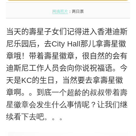
网摘照片
：两日票
当天的壽星子女们记得进入
香港迪斯
尼乐园后，去
City Hall
那儿拿壽星徽
章哦！带着壽星徽章，很自然的会有
迪斯尼工作人员会向你说祝福语。今
天是
KC
的生日，当然要去拿壽星徽
章啊。。到底
一个超龄的叔
叔
带着壽
星徽章会发生什么事情呢？
让我们继
续看下去吧。。。