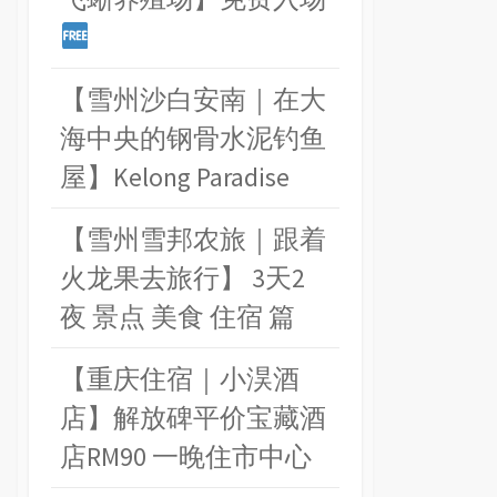
【雪州沙白安南｜在大
海中央的钢骨水泥钓鱼
屋】Kelong Paradise
【雪州雪邦农旅｜跟着
火龙果去旅行】 3天2
夜 景点 美食 住宿 篇
【重庆住宿｜小淏酒
店】解放碑平价宝藏酒
店RM90 一晚住市中心