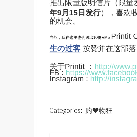
推出限量版明信片
（限量
年9月15日发行
），喜欢
的机会。
Print
当然，
我在这里也会送出10份RM5
生の过客
按赞并在这部落
关于Printit ：
http://www.pr
FB :
https://www.facebook
Instagram :
http://instag
Categories:
购♥物狂