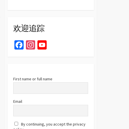
欢迎追踪
Fa
In
Yo
ce
st
u
b
ag
T
o
ra
u
o
m
b
First name or full name
k
e
C
Email
h
a
By continuing, you accept the privacy
n