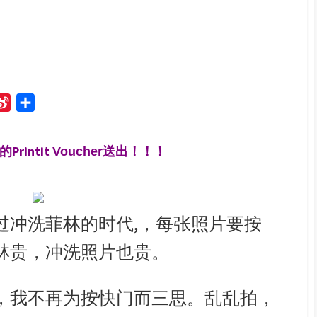
S
S
i
h
n
a
Printit
Voucher送出！！！
a
r
W
e
e
i
过冲洗菲林的时代,，每张照片要按
b
林贵，冲洗照片也贵。
o
，我不再为按快门而三思。乱乱拍，