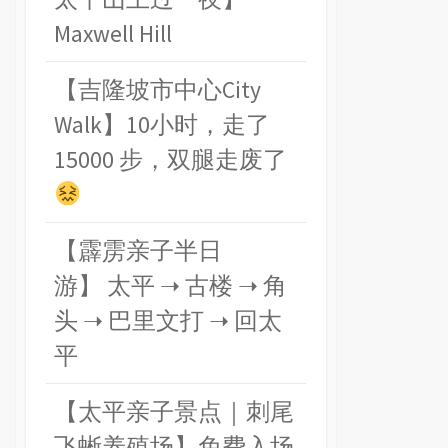
Maxwell Hill
【吉隆坡市中心City
Walk】10小时，走了
15000 步，双腿走废了
【霹雳亲子半日
游】 太平 ➝ 古楼 ➝ 角
头 ➝ 巴里文打 ➝ 回太
平
【太平亲子景点｜刺尾
飞蜥养殖场】免费入场