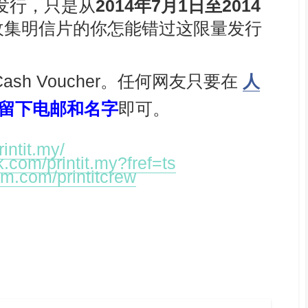
发行，只是从
2014年7月1日至2014
收集
明信片的你怎能错过这
限量发行
it Cash Voucher。任何网友只要在
人
留下电邮和名字
即可。
intit.my/
.com/printit.my?fref=ts
ram.com/printitcrew