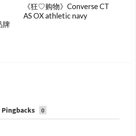
《狂♡购物》Converse CT
AS OX athletic navy
国品牌
Pingbacks
0