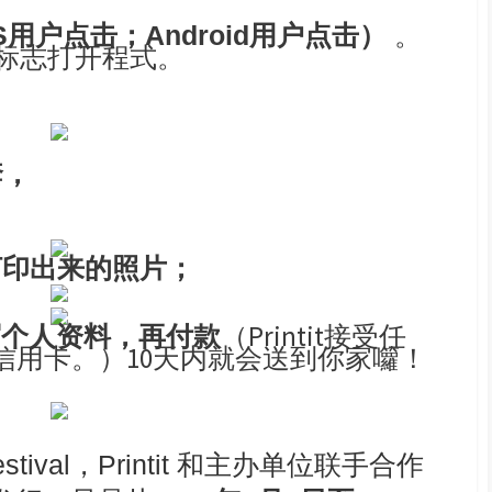
（iOS用户点击；Android用户点击）
。
t 标志打开程式。
套，
打印出来的照片；
写个人资料，再付款
（Printit接受任
包括信用卡。）10天内就会送到你家囖！
stival，
Printit
和主办单位联手合作