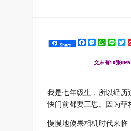
F
M
W
L
T
Share
a
e
h
i
w
c
s
a
n
i
文末有10张RM5的
e
s
t
e
t
b
e
s
t
o
n
A
e
o
g
p
r
我是七年级生，所以经历
k
e
p
快门前都要三思。因为菲
r
慢慢地傻果相机时代来临