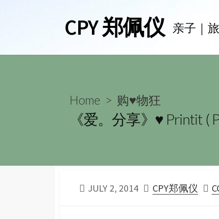
Skip
CPY 郑佩仪
to
亲子｜
content
Home
>
购♥物狂
《爱。分享》♥ Printit ( Pri
PUBLISHED
AUTHOR
JULY 2, 2014
CPY郑佩仪
C
DATE