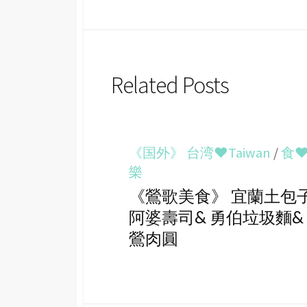
Related Posts
《国外》 台湾♥Taiwan
/
食
樂
《鶯歌美食》 宜蘭土包
阿婆壽司& 勇伯垃圾麵&
鶯肉圓