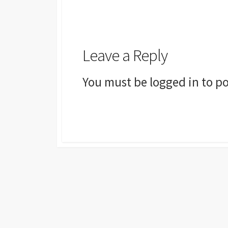
Leave a Reply
You must be
logged in
to po