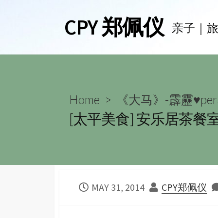
Skip
CPY 郑佩仪
to
亲子｜
content
Home
>
《大马》-霹靂♥per
[太平美食] 安乐居茶餐
PUBLISHED
AUTHOR
MAY 31, 2014
CPY郑佩仪
DATE