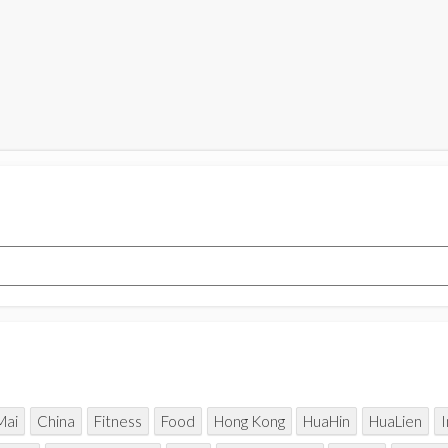
Mai
China
Fitness
Food
Hong Kong
HuaHin
HuaLien