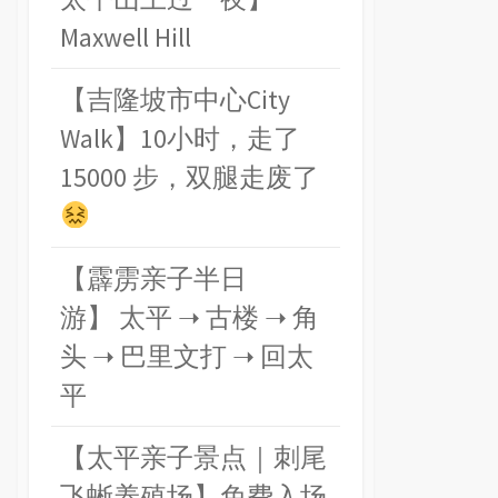
Maxwell Hill
【吉隆坡市中心City
Walk】10小时，走了
15000 步，双腿走废了
【霹雳亲子半日
游】 太平 ➝ 古楼 ➝ 角
头 ➝ 巴里文打 ➝ 回太
平
【太平亲子景点｜刺尾
飞蜥养殖场】免费入场