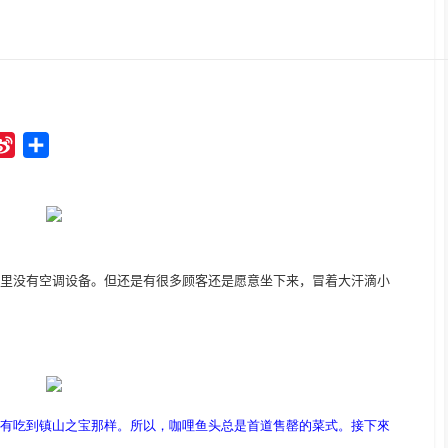
S
S
i
h
n
a
a
r
W
e
e
里没有空调设备。但还是有很多顾客还是愿意坐下来，冒着大汗滴小
i
b
o
有吃到镇山之宝那样。所以，咖哩鱼头总是首道售罄的菜式。接下來