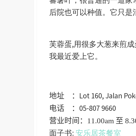
蕃薯叶，很普通的一道家
后院也可以种值。它只是
芙蓉蛋,用很多大葱来煎
我最近爱上它。
Lot 160, Jalan Po
地址 ：
05-807 9660
电话 ：
营业时间：11.00am
至 8.
面子书:
安乐居茶餐室