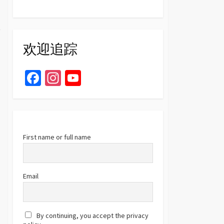
欢迎追踪
Fa
In
Yo
ce
st
u
b
ag
T
o
ra
u
o
m
b
First name or full name
k
e
C
Email
h
a
By continuing, you accept the privacy
n