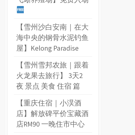
【雪州沙白安南｜在大
海中央的钢骨水泥钓鱼
屋】Kelong Paradise
【雪州雪邦农旅｜跟着
火龙果去旅行】 3天2
夜 景点 美食 住宿 篇
【重庆住宿｜小淏酒
店】解放碑平价宝藏酒
店RM90 一晚住市中心