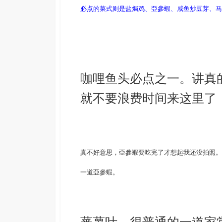
必点的菜式则是盐焗鸡、亞參蝦、咸鱼炒豆芽、马来风光
咖哩鱼头必点之一。讲真
就不要浪费时间来这里了
真不好意思，亞參蝦要吃完了才想起我还没拍照。
一道
亞參蝦。