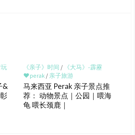
♥玩
《亲子》时间
/
《大马》-霹靂
♥perak
/
亲子旅游
子&
马来西亚 Perak 亲子景点推
 彰
荐： 动物景点｜公园｜喂海
龟 喂长颈鹿｜