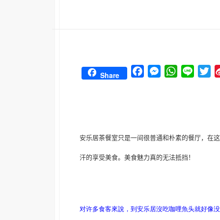
F
M
W
L
T
Share
a
e
h
i
w
c
s
a
n
i
e
s
t
e
t
b
e
s
t
o
n
A
e
安乐居茶餐室只是一间很普通和朴素的餐厅，在这
o
g
p
r
汗的
享受美食。美食魅力真的无法抵挡！
k
e
p
r
对许多食客來說，到安乐居沒吃咖哩魚头就好像没