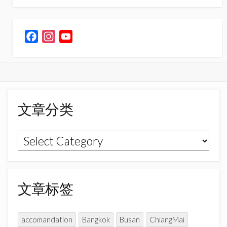
F
I
Y
a
n
o
c
s
u
e
t
T
b
a
u
o
g
b
文章分类
o
r
e
k
a
C
文
m
h
章
a
n
分
n
类
文章标签
e
l
accomandation
Bangkok
Busan
ChiangMai