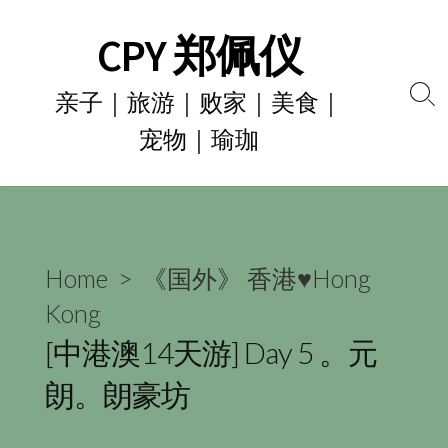
Skip
CPY 郑佩仪
to
content
亲子｜旅游｜败家｜美食｜
Se
宠物｜瑜珈
To
Home
>
《国外》 香港♥Hong
Kong
[中港澳14天游] Day 5 。元
朗。朗豪坊