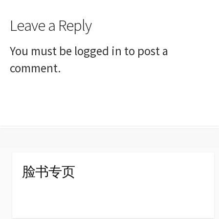
Leave a Reply
You must be
logged in
to post a
comment.
脸书专页