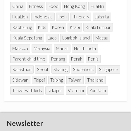
China
Fitness
Food
Hong Kong
HuaHin
HuaLien
Indonesia
Ipoh
Itinerary
Jakarta
Kaohsiung
Kids
Korea
Krabi
Kuala Lumpur
Kuala Sepetang
Laos
Lombok Island
Macau
Malacca
Malaysia
Manali
North India
Parent-child time
Penang
Perak
Perlis
Rajasthan
Seoul
Sharing
Shopaholic
Singapore
Sitiawan
Taipei
Taiping
Taiwan
Thailand
Travel with kids
Udaipur
Vietnam
Yun Nam
Newsletter