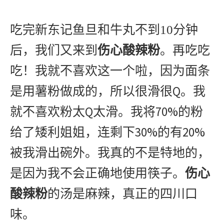
吃完
新东记鱼旦和牛丸不到10分钟
后，我们
又来到
伤心酸辣粉
。
再吃吃
吃！我就不喜欢这一个啦，因为面条
Q
是用薯粉做成的，所以很滑很
。我
Q
70%
就不喜欢粉太
太滑。我将
的粉
30%
20%
给了矮利姐姐，连剩下
的有
被我滑出碗外。我真的不是特地的，
是因为我不会正确地使用筷子。
伤心
酸辣粉
的汤是麻辣，真正的四川口
味。