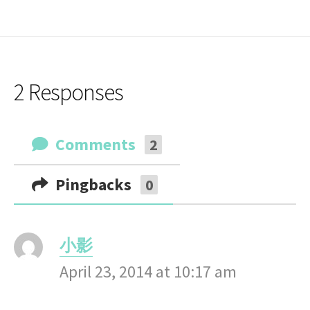
2 Responses
Comments
2
Pingbacks
0
小影
s
April 23, 2014 at 10:17 am
a
y