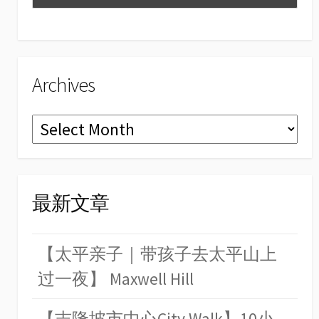
el
Archives
Archives
最新文章
【太平亲子｜带孩子去太平山上
过一夜】 Maxwell Hill
【吉隆坡市中心City Walk】10小