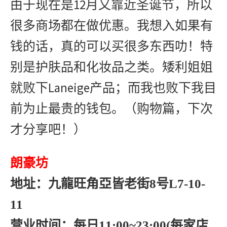
12
由于现在是
月又靠近圣诞节，所以
很多商场都在做优惠。我想入如果有
钱的话，真的可以买很多东西叻！特
别是护肤品和化妆品之类。矮利姐姐
Laneige
就败下
产品；而我也败下我目
前为止最贵的钱包。（购物篇，下次
才分享吧！）
朗豪坊
地址：
九龍旺角
亞皆老街8号L7-10-
11
营业时间：
每日11:00~23:00(每家店