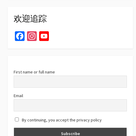
欢迎追踪
Fa
In
Yo
ce
st
u
b
ag
T
o
ra
u
o
m
b
First name or full name
k
e
C
Email
h
a
By continuing, you accept the privacy policy
n
n