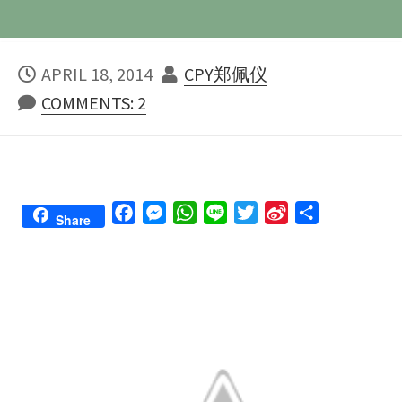
PUBLISHED
AUTHOR
APRIL 18, 2014
CPY郑佩仪
DATE
COMMENTS: 2
F
M
W
L
T
S
S
Share
a
e
h
i
w
i
h
c
s
a
n
i
n
a
e
s
t
e
t
a
r
b
e
s
t
W
e
o
n
A
e
e
o
g
p
r
i
k
e
p
b
r
o