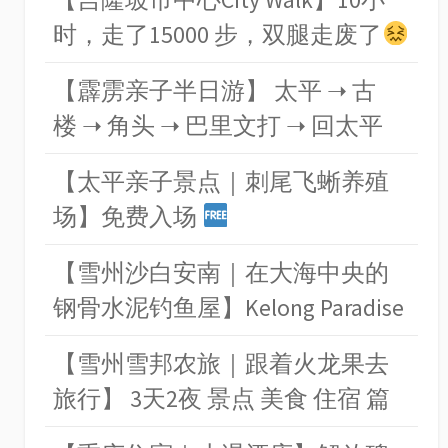
时，走了15000 步，双腿走废了
【霹雳亲子半日游】 太平 ➝ 古
楼 ➝ 角头 ➝ 巴里文打 ➝ 回太平
【太平亲子景点｜刺尾飞蜥养殖
场】免费入场
【雪州沙白安南｜在大海中央的
钢骨水泥钓鱼屋】Kelong Paradise
【雪州雪邦农旅｜跟着火龙果去
旅行】 3天2夜 景点 美食 住宿 篇