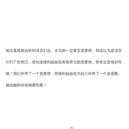
每次看戏都会听到演员们说，去元朗一定要买老婆饼。我还以为是演员
们打广告而已，谁知道矮利姐姐也有推荐元朗老婆饼。那肯定是很好吃
咯！我们外带了一个老婆饼，而矮利姐姐也为自己外带了一个皮蛋酥。
她说她和伯母都爱吃喔！