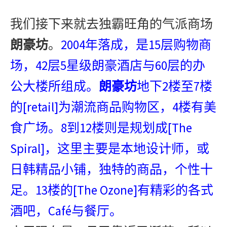
我们接下来就去独霸旺角的气派商场
2004
15
朗豪坊
。
年落成，是
层购物商
42
5
60
场，
层
星级朗豪酒店与
层的办
2
7
公大楼所组成。
朗豪坊
地下
楼至
楼
[retail]
4
的
为潮流商品购物区，
楼有美
8
12
[The
食广场。
到
楼则是规划成
Spiral]
，这里主要是本地设计师，或
日韩精品小铺，独特的商品，个性十
13
[The Ozone]
足。
楼的
有精彩的各式
Café
酒吧，
与餐厅。