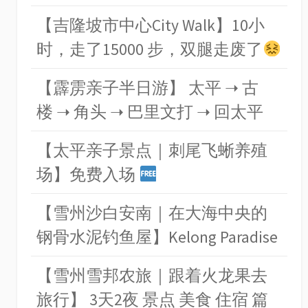
【吉隆坡市中心City Walk】10小
时，走了15000 步，双腿走废了
【霹雳亲子半日游】 太平 ➝ 古
楼 ➝ 角头 ➝ 巴里文打 ➝ 回太平
【太平亲子景点｜刺尾飞蜥养殖
场】免费入场
【雪州沙白安南｜在大海中央的
钢骨水泥钓鱼屋】Kelong Paradise
【雪州雪邦农旅｜跟着火龙果去
旅行】 3天2夜 景点 美食 住宿 篇