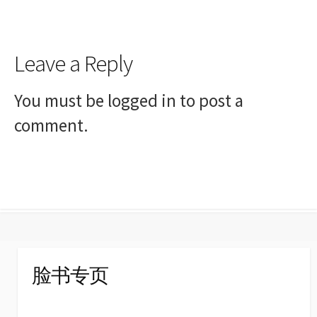
Leave a Reply
You must be
logged in
to post a
comment.
脸书专页