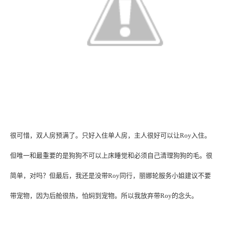
很可惜，双人房预满了。只好入住单人房，主人很好可以让
Roy
入住。
但唯一和最重要的是狗狗不可以上床睡觉和必须自己清理狗狗的毛。很
简单，对吗？但最后，我还是没带
Roy
同行，丽娜轮服务小姐建议不要
带宠物，因为后舱很热，怕焖到宠物。所以我放弃带
Roy
的念头。