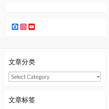
F
I
Y
a
n
o
c
s
u
e
t
T
b
a
u
o
g
b
文章分类
o
r
e
k
a
C
文
m
h
章
a
n
分
n
类
文章标签
e
l