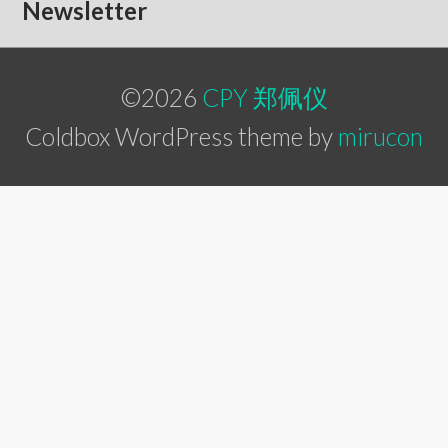
Newsletter
©2026
CPY 郑佩仪
Coldbox WordPress theme by
mirucon