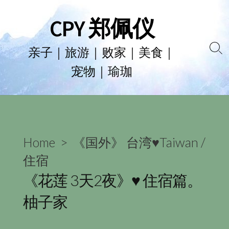
Skip
CPY 郑佩仪
to
content
亲子｜旅游｜败家｜美食｜
Se
宠物｜瑜珈
To
Home
>
《国外》 台湾♥Taiwan
/
住宿
《花莲 3天2夜》♥ 住宿篇。
柚子家