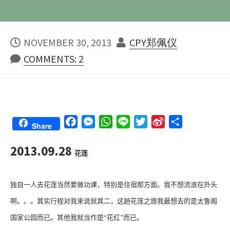
PUBLISHED
AUTHOR
NOVEMBER 30, 2013
CPY郑佩仪
DATE
COMMENTS: 2
F
M
W
L
T
S
S
Share
a
e
h
i
w
i
h
2013.09.28
c
s
a
n
i
n
a
花莲
e
s
t
e
t
a
r
b
e
s
t
W
e
独自一人去花莲当然要做功课，特别是住宿那方面。我不想流浪在外头
o
n
A
e
e
o
g
p
r
i
啊。。。其实行程对我来说就其二，这趟花莲之旅我最想去的是太鲁阁
k
e
p
b
国家公园而已。其他我就当作是“花红”而已。
r
o