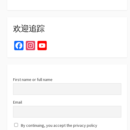
欢迎追踪
Fa
In
Yo
ce
st
u
b
ag
T
o
ra
u
o
m
b
First name or full name
k
e
C
Email
h
a
By continuing, you accept the privacy policy
n