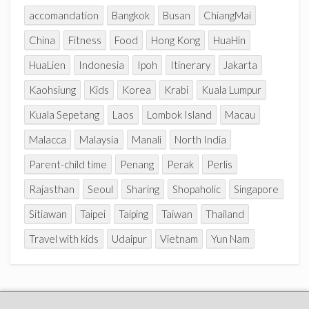
accomandation
Bangkok
Busan
ChiangMai
China
Fitness
Food
Hong Kong
HuaHin
HuaLien
Indonesia
Ipoh
Itinerary
Jakarta
Kaohsiung
Kids
Korea
Krabi
Kuala Lumpur
Kuala Sepetang
Laos
Lombok Island
Macau
Malacca
Malaysia
Manali
North India
Parent-child time
Penang
Perak
Perlis
Rajasthan
Seoul
Sharing
Shopaholic
Singapore
Sitiawan
Taipei
Taiping
Taiwan
Thailand
Travel with kids
Udaipur
Vietnam
Yun Nam