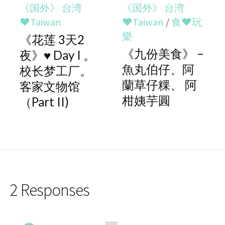
《国外》 台湾
《国外》 台湾
♥Taiwan
♥Taiwan
/
食♥玩
樂
《花莲 3天2
《九份美食》 –
夜》♥ Day I 。
魚丸伯仔、阿
校长梦工厂。
蘭草仔粿、 阿
客家文物馆
柑姨芋圓
（Part II)
2 Responses