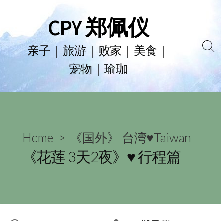
Skip
CPY 郑佩仪
to
content
亲子｜旅游｜败家｜美食｜
Se
宠物｜瑜珈
To
Home
>
《国外》 台湾♥Taiwan
《花莲 3天2夜》♥ 行程篇