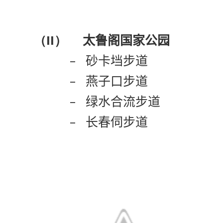
（II）
太鲁阁国家公园
–
砂卡垱步道
–
燕子口步道
–
绿水合流步道
–
长春伺步道