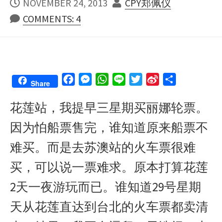
PUBLISHED
AUTHOR
NOVEMBER 24, 2013
CPY郑佩仪
DATE
COMMENTS: 4
F
M
W
L
T
S
S
Share
a
e
h
i
w
i
h
花莲站，我提早三星期买丽娜轮票。
c
s
a
n
i
n
a
e
s
t
e
t
a
r
因为怕船票售完，谁知道原来船票不
b
e
s
t
W
e
o
n
A
e
e
难买。而是去苏澳站的火车票很难
o
g
p
r
i
买，可以说一票难求。原本打算花莲
k
e
p
b
r
o
2天一夜游玩而已。谁知道29号星期
天从花莲直达到台北的火车票都卖清