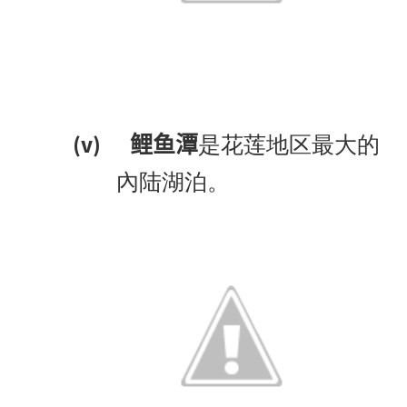
(v)
是花莲地区最大的
鲤鱼潭
內陆湖泊。