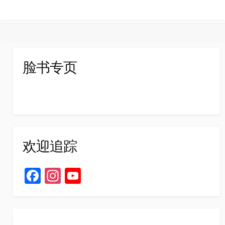
脸书专页
欢迎追踪
Fa
In
Yo
ce
st
u
b
ag
T
o
ra
u