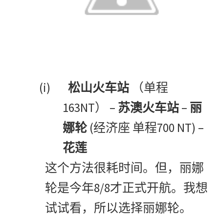
(i)
松山火车站
（单程
163NT
–
–
）
苏澳火车站
丽
(
700 NT) –
娜轮
经济座
单程
花莲
这个方法很耗时间。但，丽娜
8/8
轮是今年
才正式开航。我想
试试看，所以选择丽娜轮。