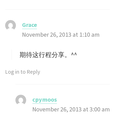
Grace
s
November 26, 2013 at 1:10 am
a
y
s
期待这行程分享。^^
:
Log in to Reply
cpymoos
s
November 26, 2013 at 3:00 am
a