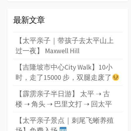
最新文章
【太平亲子｜带孩子去太平山上
过一夜】 Maxwell Hill
【吉隆坡市中心City Walk】10小
时，走了15000 步，双腿走废了
【霹雳亲子半日游】 太平 ➝ 古
楼 ➝ 角头 ➝ 巴里文打 ➝ 回太平
【太平亲子景点｜刺尾飞蜥养殖
场】免费入场