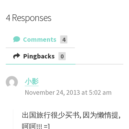
4 Responses
Comments
4
Pingbacks
0
小影
s
November 24, 2013 at 5:02 am
a
y
s
出国旅行很少买书, 因为懒惰提,
:
呵呵!!! =]