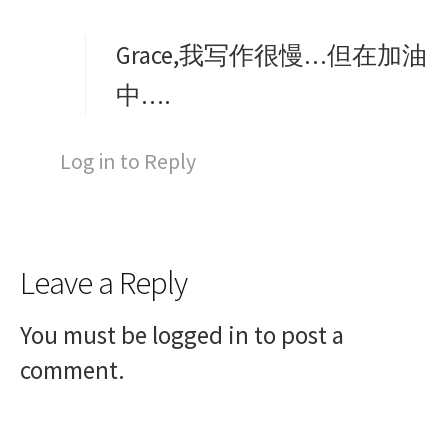
y
s
Grace,我写作很慢…但在加油
:
中….
Log in to Reply
Leave a Reply
You must be
logged in
to post a
comment.