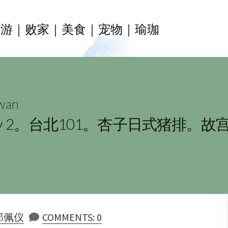
旅游｜败家｜美食｜宠物｜瑜珈
wan
ay 2。台北101。杏子日式猪排。故宫
HOR
Y郑佩仪
COMMENTS: 0