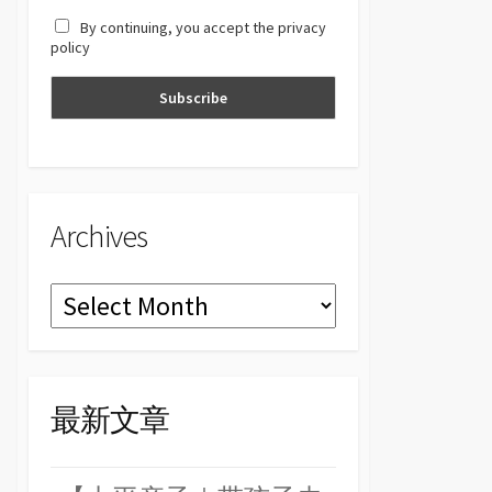
a
By continuing, you accept the privacy
n
policy
n
el
Archives
Archives
最新文章