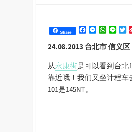
DATE
F
M
W
L
T
Share
a
e
h
i
w
24.08.2013 台北市 信义区
c
s
a
n
i
e
s
t
e
t
b
e
s
t
从
永康街
是可以看到台北
o
n
A
e
靠近哦！我们又坐计程车去
o
g
p
r
k
e
p
101是145NT。
r