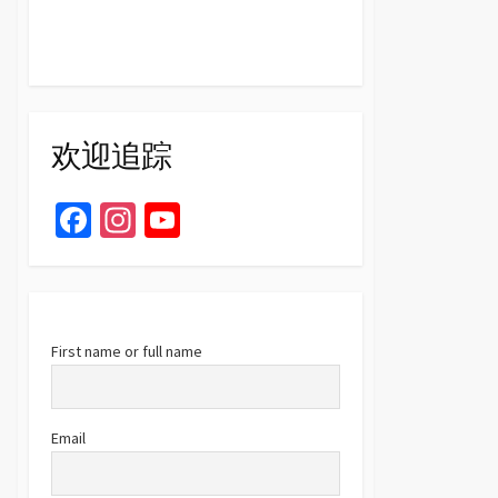
欢迎追踪
Fa
In
Yo
ce
st
u
b
ag
T
o
ra
u
o
m
b
First name or full name
k
e
C
Email
h