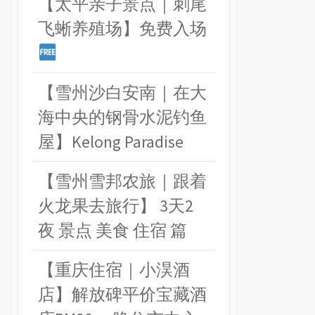
【太平亲子景点｜刺尾
飞蜥养殖场】免费入场
【雪州沙白安南｜在大
海中央的钢骨水泥钓鱼
屋】Kelong Paradise
【雪州雪邦农旅｜跟着
火龙果去旅行】 3天2
夜 景点 美食 住宿 篇
【重庆住宿｜小淏酒
店】解放碑平价宝藏酒