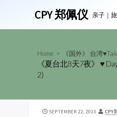
Skip
CPY 郑佩仪
to
亲子｜
content
Home
>
《国外》 台湾♥Tai
《夏台北8天7夜》 ♥ D
2)
PUBLISHED
AUT
SEPTEMBER 22, 2013
CP