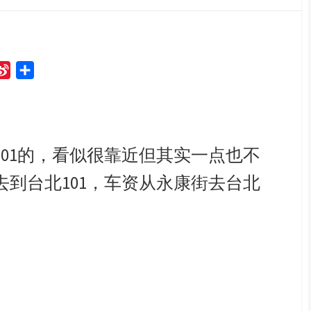
S
S
i
h
n
a
a
r
W
e
101的，看似很靠近但其实一点也不
e
到台北101，车资从永康街去台北
i
b
o