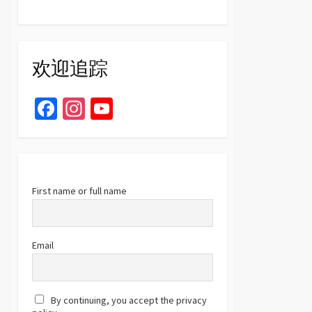
欢迎追踪
Fa
In
Yo
ce
st
u
b
ag
T
o
ra
u
o
m
b
First name or full name
k
e
C
Email
h
a
By continuing, you accept the privacy
n