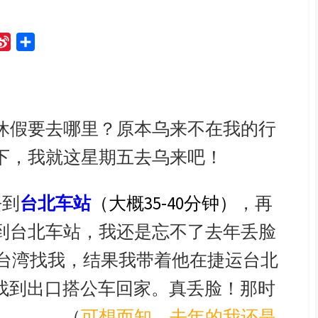
S
S
i
h
n
a
a
r
W
e
休假要去哪里？原本乌来不在我的行
e
下，我就这星期五去乌来吧！
i
b
o
去到
台北车站
（大概35-40分钟）
，再
到台北车站，我还是忘不了去年丢脸
来台湾找我，结果我带着他在捷运台北
才找到出口搭公车回家。真丢脸！那时
。。。。（
可想而知，去年的我还是