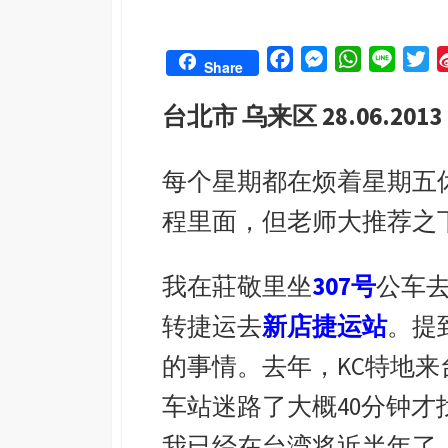
F
M
W
L
T
Share
a
e
h
i
w
台北市 乌来区 28.06.2013
c
s
a
n
i
e
s
t
e
t
b
e
s
t
每个星期都在烦着星期五
o
n
A
e
程里面，但老师大推荐之
o
g
p
r
k
e
p
r
我在莊敬里坐
307号
公车
转捷运去
新店捷运站
。提
的事情。去年，KC特地
车站迷路了大概40分钟
我已经在台湾将近半年了