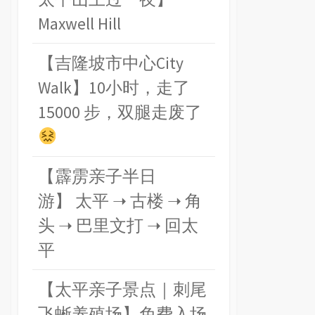
Maxwell Hill
【吉隆坡市中心City
Walk】10小时，走了
15000 步，双腿走废了
【霹雳亲子半日
游】 太平 ➝ 古楼 ➝ 角
头 ➝ 巴里文打 ➝ 回太
平
【太平亲子景点｜刺尾
飞蜥养殖场】免费入场