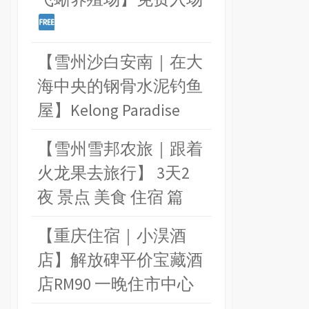
【雪州沙白安南｜在大
海中央的钢骨水泥钓鱼
屋】Kelong Paradise
【雪州雪邦农旅｜跟着
火龙果去旅行】 3天2
夜 景点 美食 住宿 篇
【重庆住宿｜小淏酒
店】解放碑平价宝藏酒
店RM90 一晚住市中心