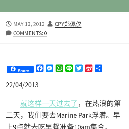
PUBLISHED
AUTHOR
MAY 13, 2013
CPY郑佩仪
DATE
COMMENTS: 0
F
M
W
L
T
S
S
Share
a
e
h
i
w
i
h
22/04/2013
c
s
a
n
i
n
a
e
s
t
e
t
a
r
b
e
s
t
W
e
就这样一天过去了
，在热浪的第
o
n
A
e
e
o
g
p
r
i
Marine Park
二天，我们要去
浮潜。早
k
e
p
b
9
10am
上
点就去吃早餐准备
集合。
r
o