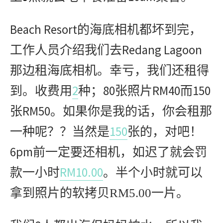
Beach Resort
的海底相机都坏到完，
Redang Lagoon
工作人员介绍我们去
那边租海底相机。幸亏，我们还租得
2
80
RM40
150
到。收费用
种；
张照片
而
RM50
张
。如果你是我的话，你会租那
150
一种呢？？当然是
张的，对吧！
6pm
前一定要还相机，如迟了就会罚
RM10.00
款一小时
。半个小时就可以
拿到照片的
软拷
贝
RM5.00
一片。