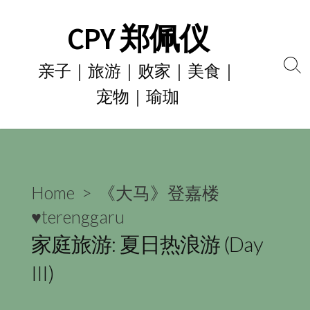
Skip
CPY 郑佩仪
to
content
亲子｜旅游｜败家｜美食｜
Se
宠物｜瑜珈
To
Home
>
《大马》登嘉楼
♥terenggaru
家庭旅游: 夏日热浪游 (Day
III)