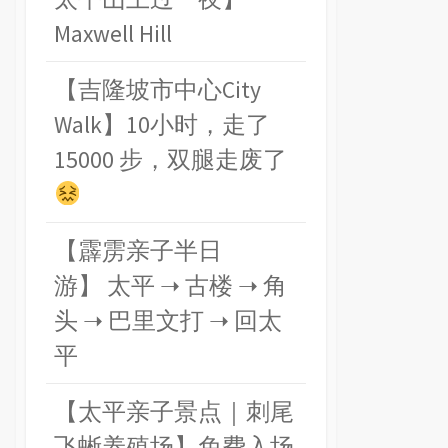
Maxwell Hill
【吉隆坡市中心City
Walk】10小时，走了
15000 步，双腿走废了
【霹雳亲子半日
游】 太平 ➝ 古楼 ➝ 角
头 ➝ 巴里文打 ➝ 回太
平
【太平亲子景点｜刺尾
飞蜥养殖场】免费入场