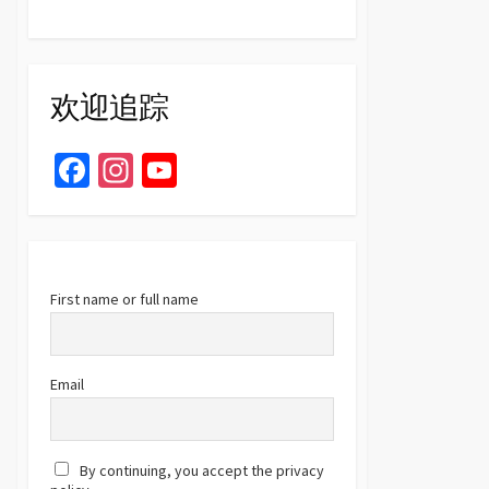
欢迎追踪
Fa
In
Yo
ce
st
u
b
ag
T
o
ra
u
o
m
b
First name or full name
k
e
C
Email
h
a
By continuing, you accept the privacy
n