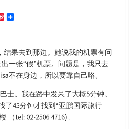
S
S
i
h
n
a
a
r
W
e
，结果去到那边。她说我的机票有问
e
T去出一张“假”机票。问题是，我只去
i
b
isa不在身边，所以要靠自己咯。
o
了巴士。我在路中发呆了大概5分钟。
找了45分钟才找到“亚鹏国际旅行
el: 02-2506 4716)。