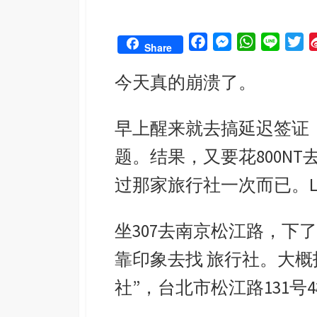
F
M
W
L
T
Share
a
e
h
i
w
今天真的崩溃了。
c
s
a
n
i
e
s
t
e
t
b
e
s
t
早上醒来就去搞延迟签证
o
n
A
e
题。结果，又要花800N
o
g
p
r
k
e
p
过那家旅行社一次而已。L
r
坐307去南京松江路，下
靠印象去找 旅行社。大概
社”，台北市松江路131号4楼 （t