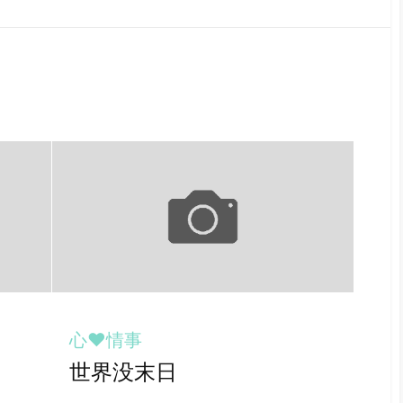
心♥情事
世界没末日