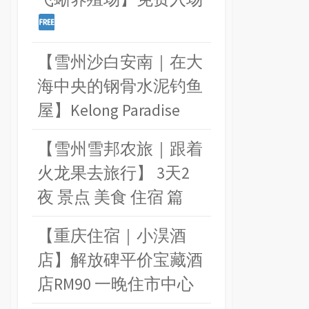
【雪州沙白安南｜在大
海中央的钢骨水泥钓鱼
屋】Kelong Paradise
【雪州雪邦农旅｜跟着
火龙果去旅行】 3天2
夜 景点 美食 住宿 篇
【重庆住宿｜小淏酒
店】解放碑平价宝藏酒
店RM90 一晚住市中心