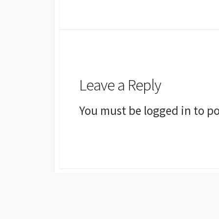
Leave a Reply
You must be
logged in
to po