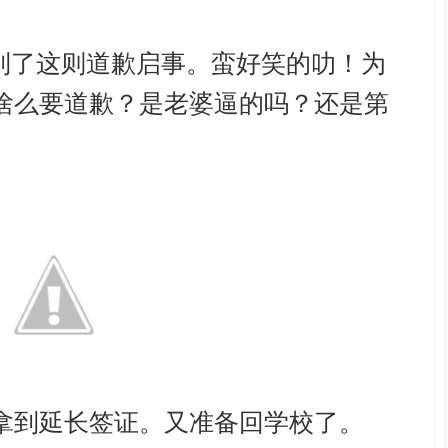
看到了这则道歉启事。蛮好笑的叻！为
啥么要道歉？是老婆逼的吗？还是第
。
拿到延长签证。又准备回学校了。