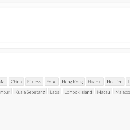
Mai
China
Fitness
Food
Hong Kong
HuaHin
HuaLien
umpur
Kuala Sepetang
Laos
Lombok Island
Macau
Malacc
Rajasthan
Seoul
Sharing
Shopaholic
Singapore
Sitiawan
Nam