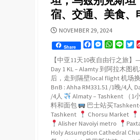
坦；乌兹别克斯坦；
天
2
宿、交通、美食、电
夜
自
由
PUBLISHED
NOVEMBER 29, 2024
行
之
DATE
City
F
M
W
L
T
Share
Wal-
a
e
h
i
w
住
【中亚11天10夜自由行之旅
c
s
a
n
i
宿
Day 1 KL – Alamty 到阿拉
行
e
s
t
e
t
程
b
e
s
t
后，走到隔壁local flight 机
美
o
n
A
e
食
BnB : Ahha RM331.51 /1晚/4人 Da
只
o
g
p
r
/4人
Almaty – Tashkent
需
k
e
p
看
料和面包
巴士站买Tashkent-B
r
这
Tashkent
Chorsu Market
篇
Alisher Navoiyi metro
Paxt
Holy Assumption Cathedral Ch