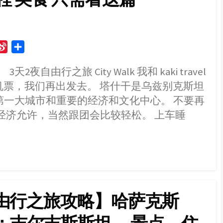
S
S
i
h
2夜自由行之旅 City Walk 我和 kaki travel
n
a
便宜机票，我们再出发去。 塔什干是乌兹别克斯坦
a
r
W
e
第一大城市和重要的经济和文化中心。 不要再
e
经济允许，当然跟团会比较轻松。 上车睡
i
b
o
自由行之旅攻略】哈萨克斯