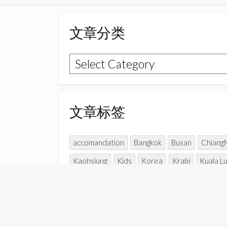
文章分类
文
章
分
类
文章标签
accomandation
Bangkok
Busan
Chiang
Kaohsiung
Kids
Korea
Krabi
Kuala L
Parent-child time
Penang
Perak
Perlis
Travel with kids
Udaipur
Vietnam
Yun 