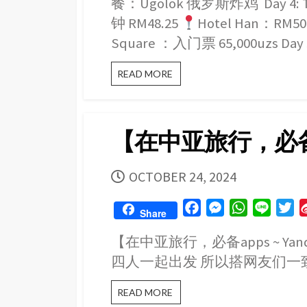
餐：Ugolok 俄罗斯炸鸡 Day 4: 
钟 RM48.25
Hotel Han：RM5
Square ：入门票 65,000uzs Day 5
【中
READ MORE
亚
11
天
10
【在中亚旅行，必备app
夜
自
由
PUBLISHED
OCTOBER 24, 2024
行
之
DATE
旅
F
M
W
L
T
Share
攻
a
e
h
i
w
略】
【在中亚旅行，必备apps ~ Y
哈
c
s
a
n
i
萨
四人一起出发 所以搭网友们一致
e
s
t
e
t
克
b
e
s
t
斯
【在
READ MORE
坦；
o
n
A
e
中