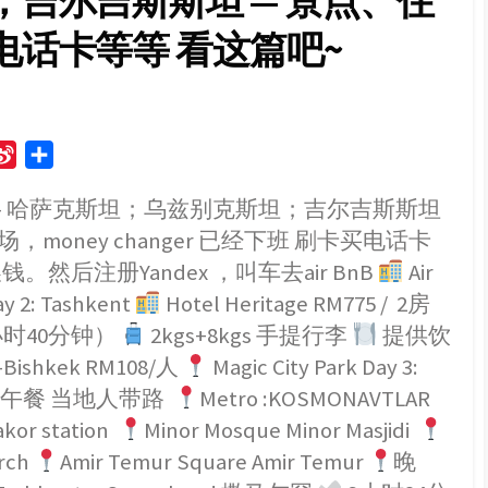
吉尔吉斯斯坦 — 景点、住
话卡等等 看这篇吧~
S
S
i
h
】— 哈萨克斯坦；乌兹别克斯坦；吉尔吉斯斯坦
n
a
木图机场，money changer 已经下班 刷卡买电话卡
a
r
W
e
场换钱。然后注册Yandex ，叫车去air BnB
Air
e
y 2: Tashkent
Hotel Heritage RM775 / 2房
i
 （1小时40分钟）
2kgs+8kgs 手提行李
提供饮
b
ishkek RM108/人
Magic City Park Day 3:
o
午餐 当地人带路
Metro :KOSMONAVTLAR
akor station
Minor Mosque Minor Masjidi
urch
Amir Temur Square Amir Temur
晚