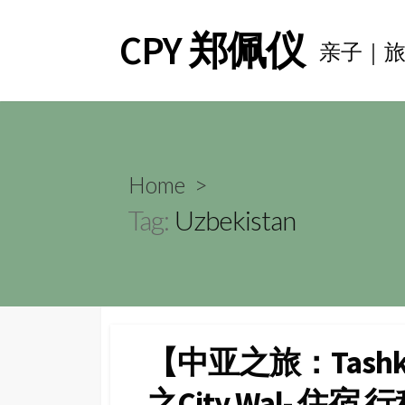
Skip
CPY 郑佩仪
to
亲子｜
content
Home
>
Tag:
Uzbekistan
【中亚之旅：Tashk
之City Wal- 住