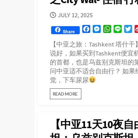
PUBLISHED
JULY 12, 2025
DATE
F
M
W
L
T
Share
a
e
h
i
w
【中亚之旅：Tashkent 塔什干】 3天
c
s
a
n
i
说好，如果买到Tashkent
e
s
t
e
t
b
e
s
t
的首都，也是乌兹别克斯坦的
o
n
A
e
问中亚适不适合自由行？ 如果
o
g
p
r
觉，下车尿尿
k
e
p
r
【中
READ MORE
亚
之
旅：
Tashkent
【中亚11天10夜
塔
什
干】 3