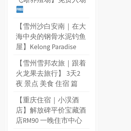
【雪州沙白安南｜在大
海中央的钢骨水泥钓鱼
屋】Kelong Paradise
【雪州雪邦农旅｜跟着
火龙果去旅行】 3天2
夜 景点 美食 住宿 篇
【重庆住宿｜小淏酒
店】解放碑平价宝藏酒
店RM90 一晚住市中心