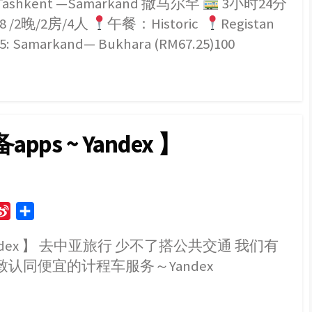
Tashkent —Samarkand 撒马尔罕
3小时24分
08 /2晚/2房/4人
午餐：Historic
Registan
: Samarkand— Bukhara (RM67.25)100
s ~ Yandex 】
S
S
i
h
andex 】 去中亚旅行 少不了搭公共交通 我们有
n
a
认同便宜的计程车服务～Yandex
a
r
W
e
e