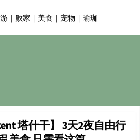
旅游｜败家｜美食｜宠物｜瑜珈
ent 塔什干】 3天2夜自由行
宿 行程 美食 只需看这篇