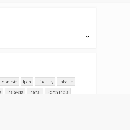
Indonesia
Ipoh
Itinerary
Jakarta
a
Malaysia
Manali
North India
Taipei
Taiping
Taiwan
Thailand