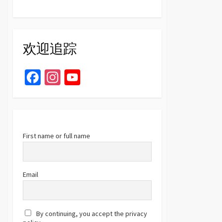
欢迎追踪
Fa
In
Yo
ce
st
u
b
ag
T
o
ra
u
o
m
b
First name or full name
k
e
C
Email
h
a
By continuing, you accept the privacy
n