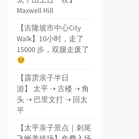
Maxwell Hill
【吉隆坡市中心City
Walk】10小时，走了
15000 步，双腿走废了
【霹雳亲子半日
游】 太平 ➝ 古楼 ➝ 角
头 ➝ 巴里文打 ➝ 回太
平
【太平亲子景点｜刺尾
飞蜥养殖场】免费入场