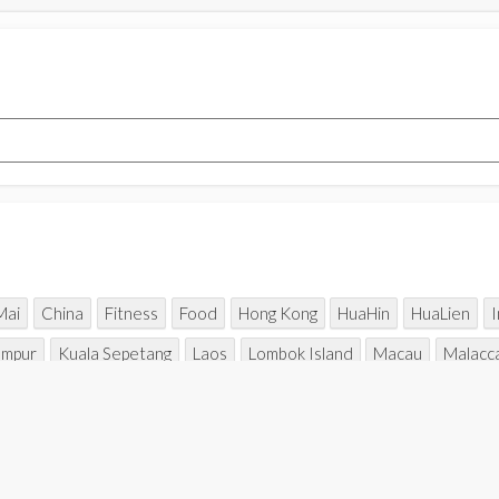
Mai
China
Fitness
Food
Hong Kong
HuaHin
HuaLien
umpur
Kuala Sepetang
Laos
Lombok Island
Macau
Malacc
Rajasthan
Seoul
Sharing
Shopaholic
Singapore
Sitiawan
Nam