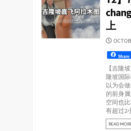
chan
上
PUBLI
OCTOBE
DATE
Share
【吉隆坡
隆坡国际
以为会做
的前身属
空间也比
有超过2
READ MOR