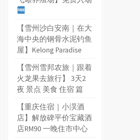
【雪州沙白安南｜在大
海中央的钢骨水泥钓鱼
屋】Kelong Paradise
【雪州雪邦农旅｜跟着
火龙果去旅行】 3天2
夜 景点 美食 住宿 篇
【重庆住宿｜小淏酒
店】解放碑平价宝藏酒
店RM90 一晚住市中心