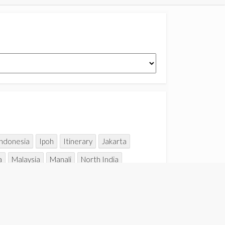
Indonesia
Ipoh
Itinerary
Jakarta
a
Malaysia
Manali
North India
Taipei
Taiping
Taiwan
Thailand