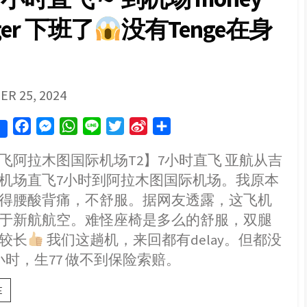
ger 下班了
没有Tenge在身
SHED
R 25, 2024
F
M
W
L
T
S
S
a
e
h
i
w
i
h
飞阿拉木图国际机场T2】7小时直飞 亚航从吉
c
s
a
n
i
n
a
机场直飞7小时到阿拉木图国际机场。我原本
e
s
t
e
t
a
r
b
e
s
t
W
e
得腰酸背痛，不舒服。据网友透露，这飞机
o
n
A
e
e
于新航航空。难怪座椅是多么的舒服，双腿
o
g
p
r
i
较长
我们这趟机，来回都有delay。但都没
k
e
p
b
小时，生77 做不到保险索赔。
r
o
【吉
E
隆