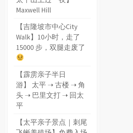
Maxwell Hill
【吉隆坡市中心City
Walk】10小时，走了
15000 步，双腿走废了
【霹雳亲子半日
游】 太平 ➝ 古楼 ➝ 角
头 ➝ 巴里文打 ➝ 回太
平
【太平亲子景点｜刺尾
飞蜥养殖场】免费入场