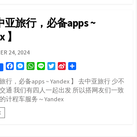
坡
飞
阿
亚旅行，必备apps ~
拉
木
ex 】
图
国
际
机
SHED
R 24, 2024
场
T2】
F
M
W
L
T
S
S
7
小
a
e
h
i
w
i
h
时
行，必备apps ~ Yandex 】 去中亚旅行 少不
c
s
a
n
i
n
a
直
交通 我们有四人一起出发 所以搭网友们一致
e
s
t
e
t
a
r
飞
～
b
e
s
t
W
e
的计程车服务～Yandex
到
o
n
A
e
e
机
【在
E
o
g
p
r
i
场
中
money
k
e
p
b
亚
changer
r
o
旅
下
行，