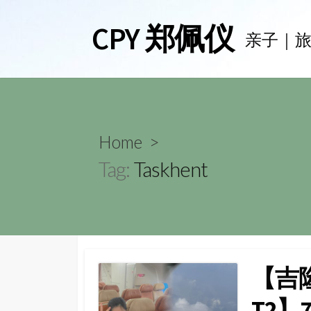
Skip
CPY 郑佩仪
to
亲子｜
content
Home
>
Tag:
Taskhent
【吉
T2】