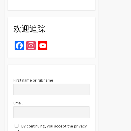
欢迎追踪
Fa
In
Yo
ce
st
u
b
ag
T
o
ra
u
o
m
b
First name or full name
k
e
C
Email
h
a
By continuing, you accept the privacy
n