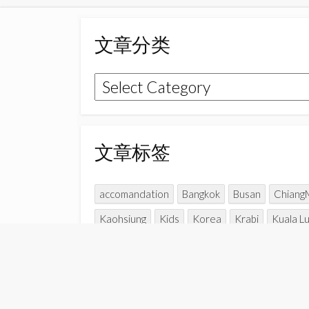
文章分类
文
章
分
类
文章标签
accomandation
Bangkok
Busan
Chiang
Kaohsiung
Kids
Korea
Krabi
Kuala L
Parent-child time
Penang
Perak
Perlis
Travel with kids
Udaipur
Vietnam
Yun 