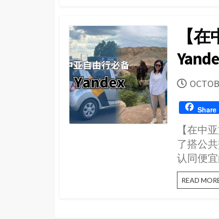
【在中
Yand
PUBLI
OCTOBE
DATE
Share
【在中亚旅
了搭公共
认同便宜
READ MOR