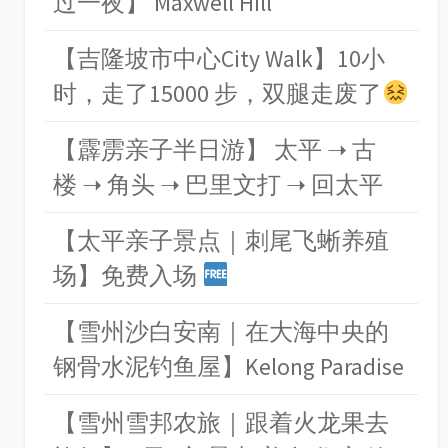
过一夜】 Maxwell Hill
【吉隆坡市中心City Walk】10小
时，走了15000 步，双腿走废了
【霹雳亲子半日游】 太平 ➝ 古
楼 ➝ 角头 ➝ 巴里文打 ➝ 回太平
【太平亲子景点｜刺尾飞蜥养殖
场】免费入场
【雪州沙白安南｜在大海中央的
钢骨水泥钓鱼屋】Kelong Paradise
【雪州雪邦农旅｜跟着火龙果去