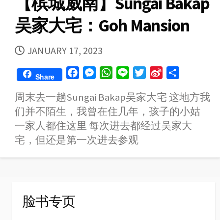
【槟城威南】Sungai Bakap
吴家大宅：Goh Mansion
PUBLISHED
JANUARY 17, 2023
DATE
F
M
W
L
T
S
S
Share
a
e
h
i
w
i
h
周末去一趟Sungai Bakap吴家大宅 这地方我
c
s
a
n
i
n
a
们并不陌生，我曾在住几年，孩子的小姑
e
s
t
e
t
a
r
b
e
s
t
W
e
一家人都住这里 每次进去都经过吴家大
o
n
A
e
e
宅，但还是第一次进去参观
o
g
p
r
i
k
e
p
b
r
o
脸书专页