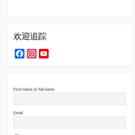
欢迎追踪
Fa
In
Yo
ce
st
u
b
ag
T
o
ra
u
o
m
b
First name or full name
k
e
C
Email
h
a