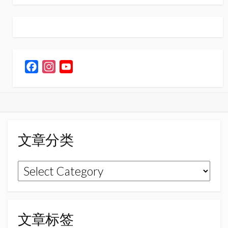
F
I
Y
a
n
o
c
s
u
e
t
T
b
a
u
o
g
b
文章分类
o
r
e
k
a
C
文
m
h
章
a
n
分
n
类
文章标签
e