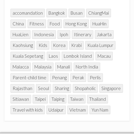
l
accomandation
Bangkok
Busan
ChiangMai
China
Fitness
Food
Hong Kong
HuaHin
HuaLien
Indonesia
Ipoh
Itinerary
Jakarta
Kaohsiung
Kids
Korea
Krabi
Kuala Lumpur
Kuala Sepetang
Laos
Lombok Island
Macau
Malacca
Malaysia
Manali
North India
Parent-child time
Penang
Perak
Perlis
Rajasthan
Seoul
Sharing
Shopaholic
Singapore
Sitiawan
Taipei
Taiping
Taiwan
Thailand
Travel with kids
Udaipur
Vietnam
Yun Nam