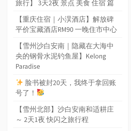
旅行】 3天2夜 景点 美食 住宿 篇
【重庆住宿｜小淏酒店】解放碑
平价宝藏酒店RM90 一晚住市中心
【雪州沙白安南｜隐藏在大海中
央的钢骨水泥钓鱼屋】Kelong
Paradise
脸书被封20天，我终于拿回账
号了！
【雪州北部】沙白安南和适耕庄
～ 2天1夜 快闪之旅行程