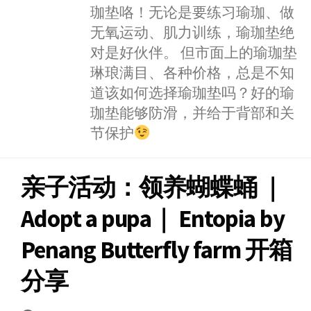
b
珈垫咯！无论是要练习瑜珈、做
o
无氧运动、肌力训练，瑜珈垫绝
对是好伙伴。 但市面上的瑜珈垫
琳琅满目、各种价格，总是不知
道该如何选择瑜珈垫吗？好的瑜
珈垫能够防滑，并给于背部和关
节保护
亲子活动：领养蝴蝶蛹 ｜
Adopt a pupa｜ Entopia by
Penang Butterfly farm 开箱
分享