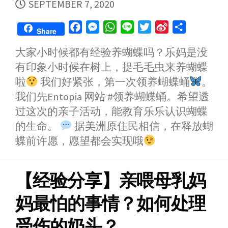
PUBLISHED
SEPTEMBER 7, 2020
DATE
F
M
W
L
T
S
S
Share
a
e
h
i
w
i
h
大家小时候都有经验养蝴蝶吗？乐妈是没
c
s
a
n
i
n
a
有印象小时候在树上，捉毛毛虫来养蝴蝶
e
s
t
e
t
a
r
b
e
s
t
W
e
啦
我们好紧张，第一次领养蝴蝶蛹
。
o
n
A
e
e
我们先Entopia 网站 #领养蝴蝶蛹。希望透
o
g
p
r
i
过这次的亲子活动，能教育乐乐认识蝴蝶
k
e
p
b
的生命。
据美洲原住民相信，在释放蝴
r
o
蝶前许愿，愿望都会实现哦
【经验分享】亲喂母乳妈
妈最怕的事情？如何处理
受伤的奶头？