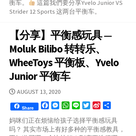
衡车。
這篇我們要分享Yvelo Junior VS
Strider 12 Sports 这两台平衡车。
【分享】平衡感玩具 —
Moluk Bilibo 转转乐、
WheeToys 平衡板、Yvelo
Junior 平衡车
PUBLISHED
AUGUST 13, 2020
DATE
F
M
W
L
T
S
S
Share
a
e
h
i
w
i
h
妈咪们正在烦恼给孩子选择平衡感玩具
c
s
a
n
i
n
a
吗？ 其实市场上有好多种的平衡感教具，
e
s
t
e
t
a
r