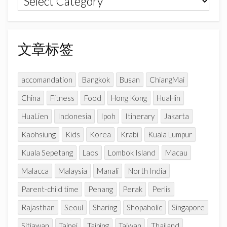
m
h
章
a
n
分
n
类
文章标签
e
l
accomandation
Bangkok
Busan
ChiangMai
China
Fitness
Food
Hong Kong
HuaHin
HuaLien
Indonesia
Ipoh
Itinerary
Jakarta
Kaohsiung
Kids
Korea
Krabi
Kuala Lumpur
Kuala Sepetang
Laos
Lombok Island
Macau
Malacca
Malaysia
Manali
North India
Parent-child time
Penang
Perak
Perlis
Rajasthan
Seoul
Sharing
Shopaholic
Singapore
Sitiawan
Taipei
Taiping
Taiwan
Thailand