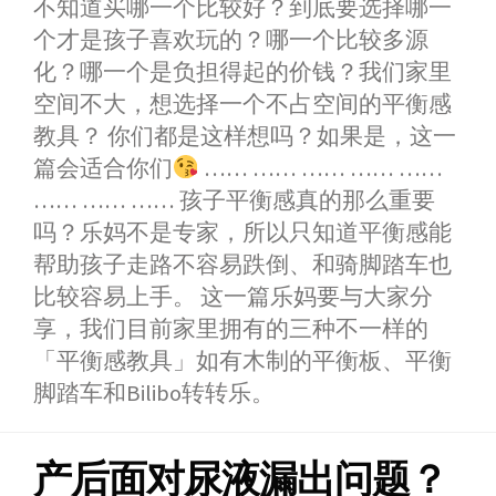
b
e
s
t
W
e
不知道买哪一个比较好？到底要选择哪一
o
n
A
e
e
个才是孩子喜欢玩的？哪一个比较多源
o
g
p
r
i
化？哪一个是负担得起的价钱？我们家里
k
e
p
b
空间不大，想选择一个不占空间的平衡感
r
o
教具？ 你们都是这样想吗？如果是，这一
篇会适合你们
…… …… …… …… ……
…… …… …… 孩子平衡感真的那么重要
吗？乐妈不是专家，所以只知道平衡感能
帮助孩子走路不容易跌倒、和骑脚踏车也
比较容易上手。 这一篇乐妈要与大家分
享，我们目前家里拥有的三种不一样的
「平衡感教具」如有木制的平衡板、平衡
脚踏车和Bilibo转转乐。
产后面对尿液漏出问题？