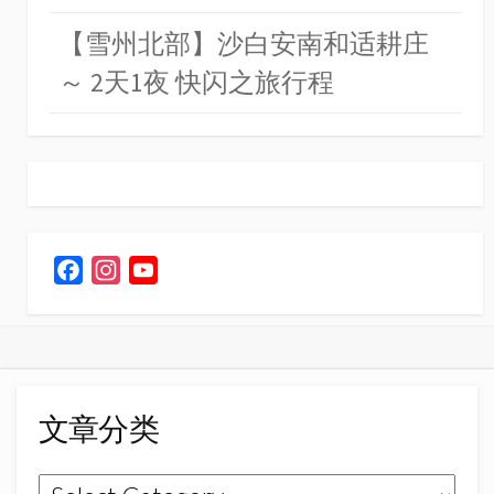
【雪州北部】沙白安南和适耕庄
～ 2天1夜 快闪之旅行程
F
I
Y
a
n
o
c
s
u
e
t
T
b
a
u
o
g
b
文章分类
o
r
e
k
a
C
文