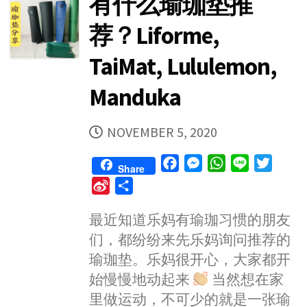
有什么瑜珈垫推
荐？Liforme,
TaiMat, Lululemon,
Manduka
PUBLISHED
NOVEMBER 5, 2020
DATE
F
M
W
L
T
Share
a
e
h
i
w
S
S
c
s
a
n
i
i
h
e
s
t
e
t
最近知道乐妈有瑜珈习惯的朋友
n
a
b
e
s
t
们，都纷纷来先乐妈询问推荐的
a
r
o
n
A
e
W
e
瑜珈垫。乐妈很开心，大家都开
o
g
p
r
e
始慢慢地动起来
当然想在家
k
e
p
i
里做运动，不可少的就是一张瑜
r