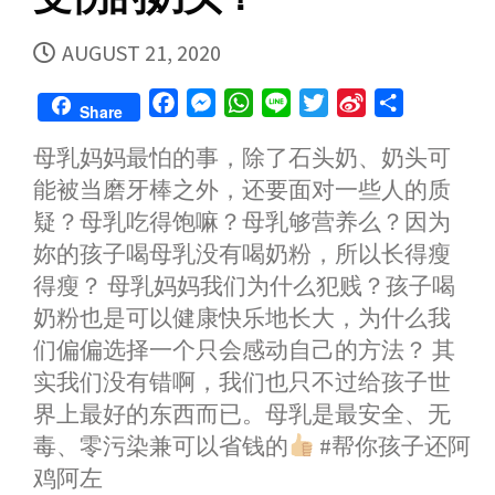
PUBLISHED
AUGUST 21, 2020
DATE
F
M
W
L
T
S
S
Share
a
e
h
i
w
i
h
母乳妈妈最怕的事，除了石头奶、奶头可
c
s
a
n
i
n
a
能被当磨牙棒之外，还要面对一些人的质
e
s
t
e
t
a
r
b
e
s
t
W
e
疑？母乳吃得饱嘛？母乳够营养么？因为
o
n
A
e
e
妳的孩子喝母乳没有喝奶粉，所以长得瘦
o
g
p
r
i
得瘦？ 母乳妈妈我们为什么犯贱？孩子喝
k
e
p
b
奶粉也是可以健康快乐地长大，为什么我
r
o
们偏偏选择一个只会感动自己的方法？ 其
实我们没有错啊，我们也只不过给孩子世
界上最好的东西而已。母乳是最安全、无
毒、零污染兼可以省钱的
#帮你孩子还阿
鸡阿左