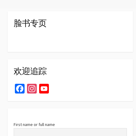
navigation
脸书专页
欢迎追踪
Fa
In
Yo
ce
st
u
b
ag
T
o
ra
u
o
m
b
First name or full name