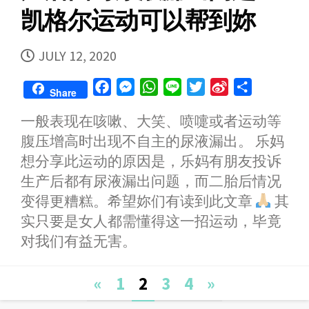
凯格尔运动可以帮到妳
PUBLISHED
JULY 12, 2020
DATE
F
M
W
L
T
S
S
Share
a
e
h
i
w
i
h
一般表现在咳嗽、大笑、喷嚏或者运动等
c
s
a
n
i
n
a
腹压增高时出现不自主的尿液漏出。 乐妈
e
s
t
e
t
a
r
b
e
s
t
W
e
想分享此运动的原因是，乐妈有朋友投诉
o
n
A
e
e
生产后都有尿液漏出问题，而二胎后情况
o
g
p
r
i
变得更糟糕。希望妳们有读到此文章
其
k
e
p
b
实只要是女人都需懂得这一招运动，毕竟
r
o
对我们有益无害。
Posts
«
1
2
3
4
»