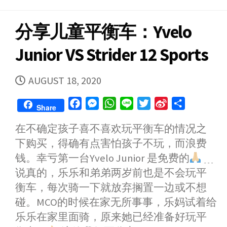
分享儿童平衡车：Yvelo
Junior VS Strider 12 Sports
PUBLISHED
AUGUST 18, 2020
DATE
F
M
W
L
T
S
S
Share
a
e
h
i
w
i
h
在不确定孩子喜不喜欢玩平衡车的情况之
c
s
a
n
i
n
a
下购买，得确有点害怕孩子不玩，而浪费
e
s
t
e
t
a
r
b
e
s
t
W
e
钱。幸亏第一台Yvelo Junior 是免费的
﹍
o
n
A
e
e
说真的，乐乐和弟弟两岁前也是不会玩平
o
g
p
r
i
衡车，每次骑一下就放弃搁置一边或不想
k
e
p
b
碰。MCO的时候在家无所事事，乐妈试着给
r
o
乐乐在家里面骑，原来她已经准备好玩平