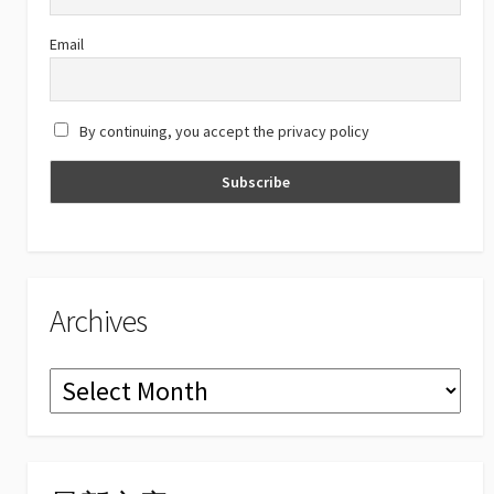
k
e
C
Email
h
a
By continuing, you accept the privacy policy
n
n
el
Archives
Archives