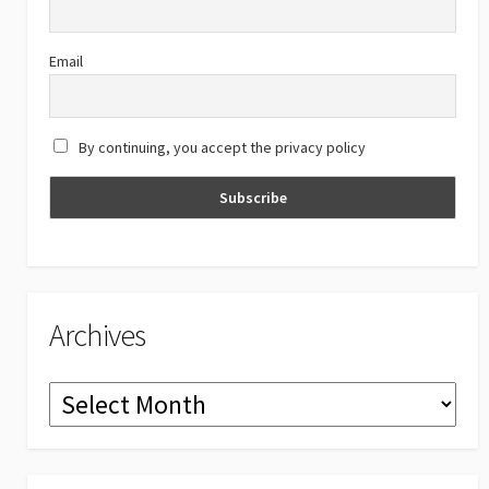
k
e
C
Email
h
a
By continuing, you accept the privacy policy
n
n
el
Archives
Archives