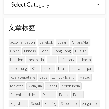
文
m
h
章
a
n
分
n
类
文章标签
e
l
accomandation
Bangkok
Busan
ChiangMai
China
Fitness
Food
Hong Kong
HuaHin
HuaLien
Indonesia
Ipoh
Itinerary
Jakarta
Kaohsiung
Kids
Korea
Krabi
Kuala Lumpur
Kuala Sepetang
Laos
Lombok Island
Macau
Malacca
Malaysia
Manali
North India
Parent-child time
Penang
Perak
Perlis
Rajasthan
Seoul
Sharing
Shopaholic
Singapore