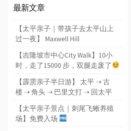
最新文章
【太平亲子｜带孩子去太平山上
过一夜】 Maxwell Hill
【吉隆坡市中心City Walk】10小
时，走了15000 步，双腿走废了
【霹雳亲子半日游】 太平 ➝ 古
楼 ➝ 角头 ➝ 巴里文打 ➝ 回太平
【太平亲子景点｜刺尾飞蜥养殖
场】免费入场