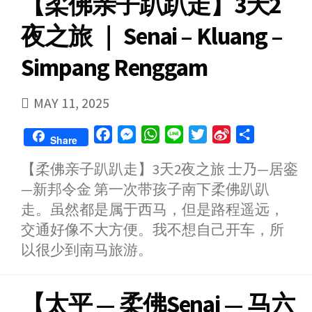
【柔佛亲子趴趴走】3天2
夜之旅 ｜ Senai – Kluang –
Simpang Renggam
PUBLISHED
MAY 11, 2025
DATE
F
M
W
L
T
S
S
Share
a
e
h
i
w
i
h
【柔佛亲子趴趴走】3天2夜之旅 士乃—居銮
c
s
a
n
i
n
a
—新邦令金 第一次带孩子南下柔佛趴趴
e
s
t
e
t
a
r
b
e
s
t
W
e
走。虽然都是属于西马，但是路程遥远，
o
n
A
e
e
交通好像不大方便。我不想自己开车，所
o
g
p
r
i
以很少到南马旅游。
k
e
p
b
r
o
【太平 — 柔佛Senai — 马六