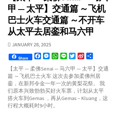
甲 — 太平】交通篇 ～飞机
巴士火车交通篇 ～不开车
从太平去居銮和马六甲
PUBLISHED
JANUARY 28, 2025
DATE
F
M
W
L
T
S
S
Share
a
e
h
i
w
i
h
【太平 — 柔佛Senai — 马六甲 — 太平】交通
c
s
a
n
i
n
a
篇 ～飞机巴士火车 这次去参加柔佛州居
e
s
t
e
t
a
r
b
e
s
t
W
e
銮，在新邦令金一年一次的黄梨花祭。 我
o
n
A
e
e
们原本兴致勃勃买好火车票，计划从太平
o
g
p
r
i
搭火车到Gemas ，再从Gemas – Kluang，这
k
e
p
b
行程大概耗时9小时。
r
o