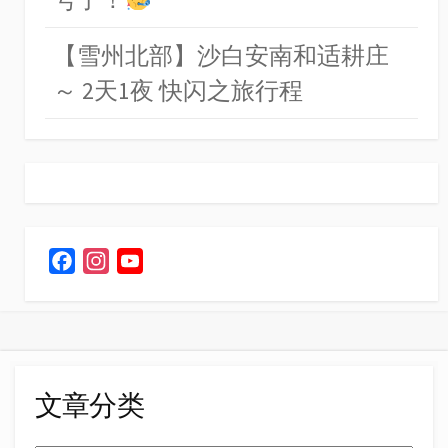
【雪州北部】沙白安南和适耕庄
～ 2天1夜 快闪之旅行程
F
I
Y
a
n
o
c
s
u
e
t
T
b
a
u
o
g
b
文章分类
o
r
e
k
a
C