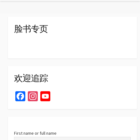
脸书专页
欢迎追踪
Fa
In
Yo
ce
st
u
b
ag
T
o
ra
u
o
m
b
First name or full name