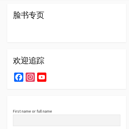
脸书专页
欢迎追踪
Fa
In
Yo
ce
st
u
b
ag
T
o
ra
u
o
m
b
First name or full name
k
e