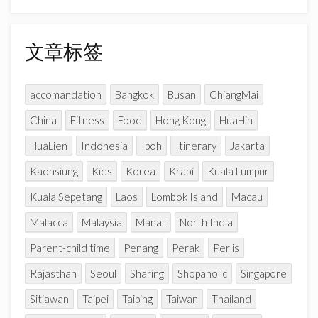
章
a
n
分
n
类
文章标签
e
l
accomandation
Bangkok
Busan
ChiangMai
China
Fitness
Food
Hong Kong
HuaHin
HuaLien
Indonesia
Ipoh
Itinerary
Jakarta
Kaohsiung
Kids
Korea
Krabi
Kuala Lumpur
Kuala Sepetang
Laos
Lombok Island
Macau
Malacca
Malaysia
Manali
North India
Parent-child time
Penang
Perak
Perlis
Rajasthan
Seoul
Sharing
Shopaholic
Singapore
Sitiawan
Taipei
Taiping
Taiwan
Thailand