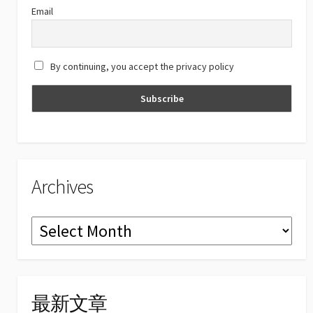
C
Email
h
a
By continuing, you accept the privacy policy
n
n
el
Archives
Archives
最新文章