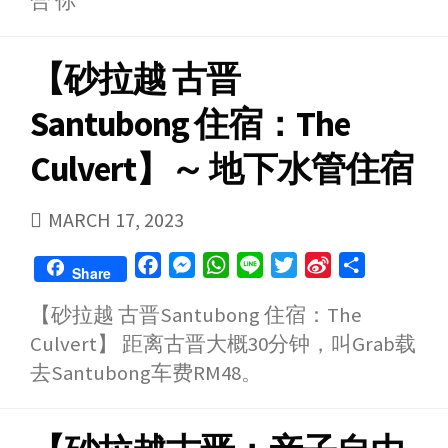
合 你
【砂拉越 古晋
Santubong 住宿：The
Culvert】～ 地下水管住宿
PUBLISHED
MARCH 17, 2023
DATE
F
M
W
L
T
S
S
Share
a
e
h
i
w
i
h
【砂拉越 古晋Santubong 住宿：The
c
s
a
n
i
n
a
Culvert】 距离古晋大概30分钟，叫Grab载
e
s
t
e
t
a
r
b
e
s
t
W
e
去Santubong车费RM48。
o
n
A
e
e
o
g
p
r
i
k
e
p
b