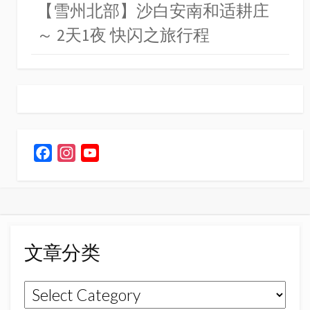
【雪州北部】沙白安南和适耕庄
～ 2天1夜 快闪之旅行程
F
I
Y
a
n
o
c
s
u
e
t
T
b
a
u
o
g
b
文章分类
o
r
e
k
a
C
文
m
h