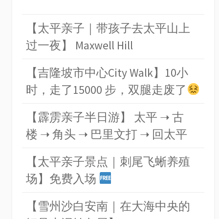
【太平亲子｜带孩子去太平山上
过一夜】 Maxwell Hill
【吉隆坡市中心City Walk】10小
时，走了15000 步，双腿走废了
【霹雳亲子半日游】 太平 ➝ 古
楼 ➝ 角头 ➝ 巴里文打 ➝ 回太平
【太平亲子景点｜刺尾飞蜥养殖
场】免费入场
【雪州沙白安南｜在大海中央的