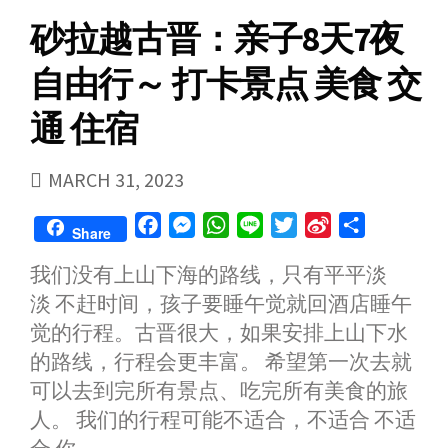
r
o
砂拉越古晋：亲子8天7夜
自由行～ 打卡景点 美食 交
通 住宿
PUBLISHED
MARCH 31, 2023
DATE
F
M
W
L
T
S
S
Share
a
e
h
i
w
i
h
我们没有上山下海的路线，只有平平淡
c
s
a
n
i
n
a
淡 不赶时间，孩子要睡午觉就回酒店睡午
e
s
t
e
t
a
r
b
e
s
t
W
e
觉的行程。古晋很大，如果安排上山下水
o
n
A
e
e
的路线，行程会更丰富。 希望第一次去就
o
g
p
r
i
可以去到完所有景点、吃完所有美食的旅
k
e
p
b
人。 我们的行程可能不适合，不适合 不适
r
o