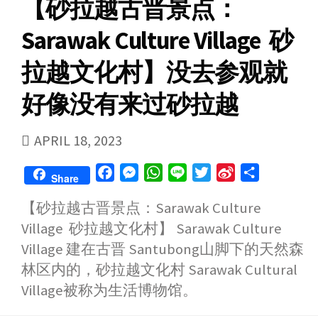
【砂拉越古晋景点：
r
o
Sarawak Culture Village 砂
拉越文化村】没去参观就
好像没有来过砂拉越
PUBLISHED
APRIL 18, 2023
DATE
F
M
W
L
T
S
S
Share
a
e
h
i
w
i
h
【砂拉越古晋景点：Sarawak Culture
c
s
a
n
i
n
a
Village 砂拉越文化村】 Sarawak Culture
e
s
t
e
t
a
r
b
e
s
t
W
e
Village 建在古晋 Santubong山脚下的天然森
o
n
A
e
e
林区内的，砂拉越文化村 Sarawak Cultural
o
g
p
r
i
Village被称为生活博物馆。
k
e
p
b