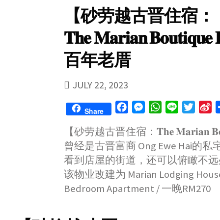
【砂劳越古晋住宿：
𝐓𝐡𝐞 𝐌𝐚𝐫𝐢𝐚𝐧 𝐁𝐨𝐮𝐭𝐢𝐪𝐮𝐞
百年老厝
PUBLISHED
JULY 22, 2023
DATE
F
M
W
L
T
S
Share
a
e
h
i
w
i
【砂劳越古晋住宿：𝐓𝐡𝐞 𝐌𝐚𝐫𝐢𝐚𝐧 𝐁𝐨𝐮𝐭𝐢𝐪
c
s
a
n
i
n
曾经是古晋富商 Ong Ewe Hai的
e
s
t
e
t
a
b
e
s
t
W
看到店屋的街道，还可以俯瞰不远处
o
n
A
e
e
该物业改建为 Marian Lodging Ho
o
g
p
r
i
Bedroom Apartment / 一晚RM270
k
e
p
b
r
o