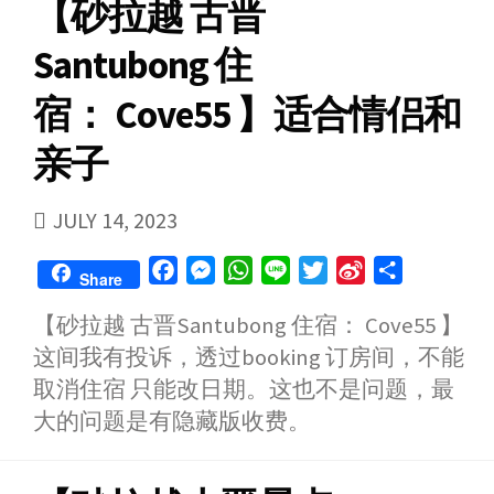
【砂拉越 古晋
Santubong 住
宿： Cove55 】适合情侣和
亲子
PUBLISHED
JULY 14, 2023
DATE
F
M
W
L
T
S
S
Share
a
e
h
i
w
i
h
【砂拉越 古晋Santubong 住宿： Cove55 】
c
s
a
n
i
n
a
这间我有投诉，透过booking 订房间，不能
e
s
t
e
t
a
r
b
e
s
t
W
e
取消住宿 只能改日期。这也不是问题，最
o
n
A
e
e
大的问题是有隐藏版收费。
o
g
p
r
i
k
e
p
b