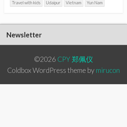
Travel with kids
Udaipur
Vietnam
Yun Nam
Newsletter
©2026
CPY 郑佩仪
Coldbox WordPress theme by
mirucon