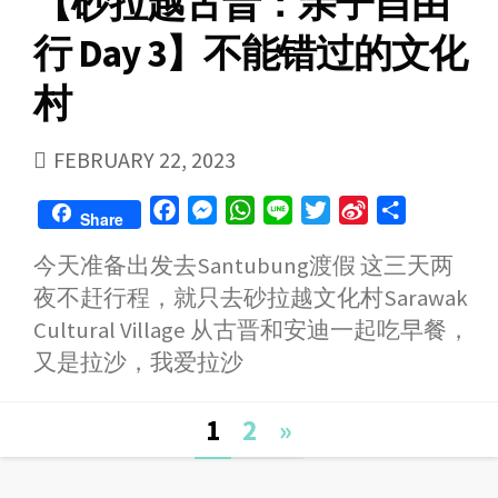
【砂拉越古晋：亲子自由
r
o
行 Day 3】不能错过的文化
村
PUBLISHED
FEBRUARY 22, 2023
DATE
F
M
W
L
T
S
S
Share
a
e
h
i
w
i
h
今天准备出发去Santubung渡假 这三天两
c
s
a
n
i
n
a
夜不赶行程，就只去砂拉越文化村Sarawak
e
s
t
e
t
a
r
b
e
s
t
W
e
Cultural Village 从古晋和安迪一起吃早餐，
o
n
A
e
e
又是拉沙，我爱拉沙
o
g
p
r
i
k
e
p
b
Posts
1
2
»
r
o
navigation