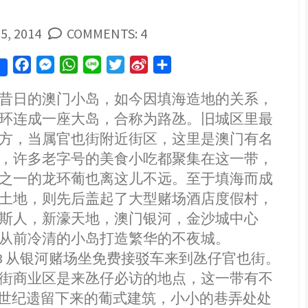
SHED
5, 2014
COMMENTS: 4
F
M
W
L
T
S
S
a
e
h
i
w
i
h
昔日的澳门小岛，如今因填海造地的关系，
c
s
a
n
i
n
a
环连成一座大岛，合称为路氹。旧城区里最
e
s
t
e
t
a
r
b
e
s
t
W
e
方，当属官也街附近街区，这里是澳门有名
o
n
A
e
e
，许多老字号的美食小吃都聚集在这一带，
o
g
p
r
i
之一的龙环葡也离这儿不远。至于填海而成
k
e
p
b
土地，则先后盖起了大型赌场酒店度假村，
r
o
斯人，新濠天地，澳门银河，金沙城中心
从前冷清的小岛打造繁华的不夜城。
.2013 从银河赌场坐免费接驳车来到氹仔官也街。
街商业区是来氹仔必访的地点，这一带有不
19世纪遗留下来的葡式建筑，小小的巷弄处处