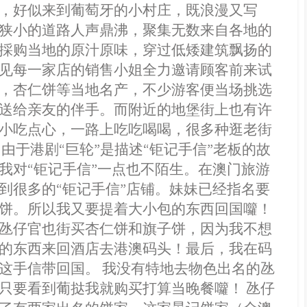
，好似来到葡萄牙的小村庄，既浪漫又写
狭小的道路人声鼎沸，聚集无数来自各地的
採购当地的原汁原味，穿过低矮建筑飘扬的
见每一家店的销售小姐全力邀请顾客前来试
，杏仁饼等当地名产，不少游客便当场挑选
送给亲友的伴手。而附近的地堡街上也有许
小吃点心，一路上吃吃喝喝，很多种逛老街
 由于港剧“巨轮”是描述“钜记手信”老板的故
我对“钜记手信”一点也不陌生。在澳门旅游
到很多的“钜记手信”店铺。妹妹已经指名要
饼。所以我又要提着大小包的东西回国囖！
氹仔官也街买杏仁饼和旗子饼，因为我不想
的东西来回酒店去港澳码头！最后，我在码
这手信带回国。 我没有特地去物色出名的氹
只要看到葡挞我就购买打算当晚餐囖！ 氹仔