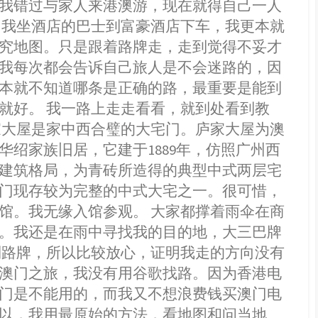
我错过与家人来港澳游，现在就得自己一人
 我坐酒店的巴士到富豪酒店下车，我更本就
究地图。只是跟着路牌走，走到觉得不妥才
我每次都会告诉自己旅人是不会迷路的，因
本就不知道哪条是正确的路，最重要是能到
就好。 我一路上走走看看，就到处看到教
家大屋是家中西合璧的大宅门。庐家大屋为澳
华绍家族旧居，它建于1889年，仿照广州西
建筑格局，为青砖所造得的典型中式两层宅
门现存较为完整的中式大宅之一。很可惜，
馆。我无缘入馆参观。 大家都撑着雨伞在商
。我还是在雨中寻找我的目的地，大三巴牌
到路牌，所以比较放心，证明我走的方向没有
澳门之旅，我没有用谷歌找路。因为香港电
门是不能用的，而我又不想浪费钱买澳门电
以，我用最原始的方法，看地图和问当地