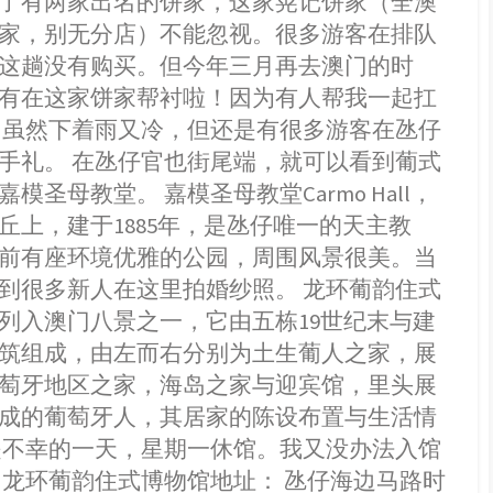
了有两家出名的饼家，这家晃记饼家（全澳
家，别无分店）不能忽视。很多游客在排队
这趟没有购买。但今年三月再去澳门的时
有在这家饼家帮衬啦！因为有人帮我一起扛
 虽然下着雨又冷，但还是有很多游客在氹仔
手礼。 在氹仔官也街尾端，就可以看到葡式
模圣母教堂。 嘉模圣母教堂Carmo Hall，
丘上，建于1885年，是氹仔唯一的天主教
前有座环境优雅的公园，周围风景很美。当
到很多新人在这里拍婚纱照。 龙环葡韵住式
列入澳门八景之一，它由五栋19世纪末与建
筑组成，由左而右分别为土生葡人之家，展
萄牙地区之家，海岛之家与迎宾馆，里头展
成的葡萄牙人，其居家的陈设布置与生活情
是不幸的一天，星期一休馆。我又没办法入馆
 龙环葡韵住式博物馆地址： 氹仔海边马路时