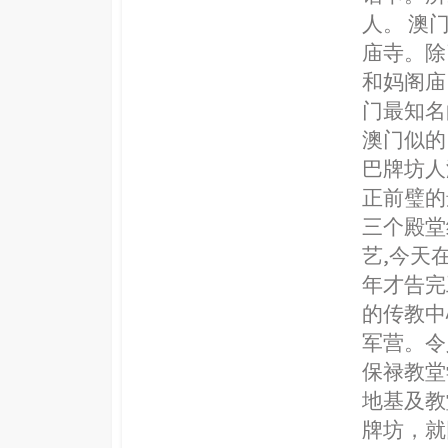
人。 澳
庙寺。除
和妈阁庙
门最知名
澳门似的
巴牌坊人
正前璧的
三个殿堂
艺,今天
年才告完
的传教中
军营。令
保禄教堂
地基及教
牌坊，就