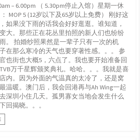
00am – 6.00pm （ 5.30pm停止入馆）星期一休
： MOP 5 (12岁以下及65岁以上免费） 刚好这
，如果没下雨的话我会好好逛逛。谁知道，
变大。那些正在花丛里拍照的新人们也纷纷
雨。 拍婚纱照果然是一辈子只有一次的机
子在那么寒冷的天气也要穿著性感。。。 参
官也街也大概5，六点了。我也要开始准备回
TVB万千星辉颁奖典礼。哈哈。。。我就是喜
店内。因为外面的气温真的太冷了，还是窝
最温暖。澳门后，我会回港再与Ah Wing一起
去深圳小住几天。孤男寡女当地会发生什么
下回揭晓。。。
[中
E
港
澳
14