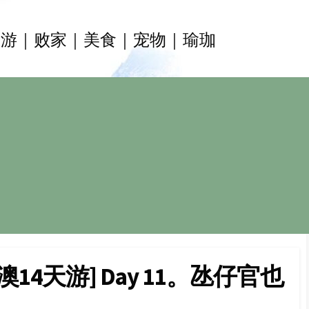
旅游｜败家｜美食｜宠物｜瑜珈
澳14天游] Day 11。氹仔官也