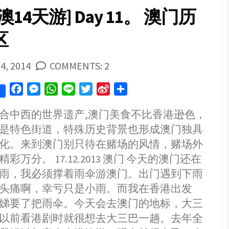
天
澳14天游] Day 11。 澳门历
游]
Day
区
11。
氹
仔
官
SHED
4, 2014
COMMENTS: 2
也
街
F
M
W
L
T
S
S
a
e
h
i
w
i
h
合中西的世界遗产,澳门美食不比香港逊色，
c
s
a
n
i
n
a
是特色街道，特殊历史背景也形成澳门独具
e
s
t
e
t
a
r
b
e
s
t
W
e
化。来到澳门别只待在赌场的风情，赌场外
o
n
A
e
e
彩万分。 17.12.2013 澳门 今天的澳门还在
o
g
p
r
i
雨，我必须撑着雨伞游澳门。出门遇到下雨
k
e
p
b
头痛啊，幸亏只是小雨。而我在香港出发
r
o
娣要了把雨伞。今天会去澳门的地标，大三
以前看港剧时就很想去大三巴一趟。去年全