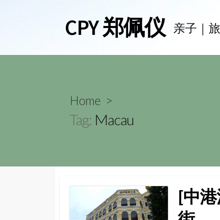
Skip
CPY 郑佩仪
to
亲子｜
content
Home
>
Tag:
Macau
[中港
街