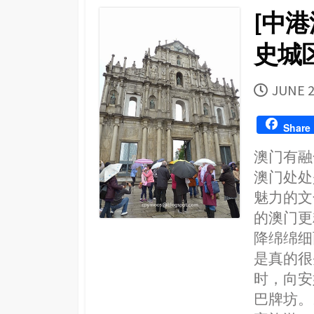
[中港
史城
PUBLI
JUNE 2
DATE
Share
澳门有融
澳门处处
魅力的文
的澳门更精
降绵绵细
是真的很
时，向安
巴牌坊。