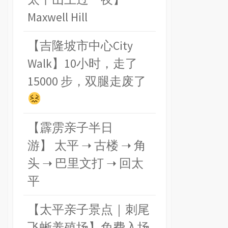
Maxwell Hill
【吉隆坡市中心City
Walk】10小时，走了
15000 步，双腿走废了
【霹雳亲子半日
游】 太平 ➝ 古楼 ➝ 角
头 ➝ 巴里文打 ➝ 回太
平
【太平亲子景点｜刺尾
飞蜥养殖场】免费入场