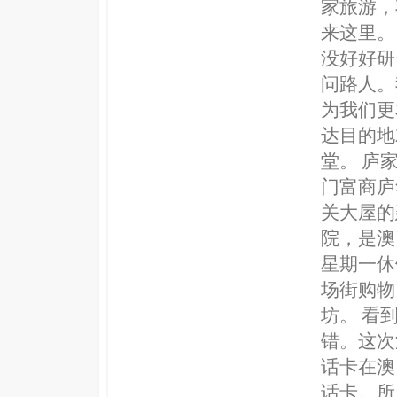
家旅游，
来这里。
没好好研
问路人。
为我们更
达目的地
堂。 庐
门富商庐
关大屋的
院，是澳
星期一休
场街购物
坊。 看
错。这次
话卡在澳
话卡。所