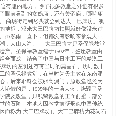
门这有趣的地方，除了很多教堂之外也有很多
了眼前看到的女娲庙，还有关帝庙；哪咤庙
。 商场街走到尽头就会到达大三巴牌坊。澳
的地标，没来大三巴牌坊拍照就好像没来过
。虽然雨一直下，但都没有影响来参观大三
潮，人山人海。 大三巴牌坊是圣保禄教堂
遗产。圣保禄教堂建于1602年，整座教堂由
组合而成，结合了中国与日本工匠的精湛工
在牌坊的左侧还存有当时的奠基石。历时数十
工的圣保禄教堂，在当时为天主教在东南亚
心，后来耶稣会被驱离澳门，原教堂也沦为
人惋惜的是，1835年的一场大火，烧毁了圣
学院及教堂，只残留教堂的正面前壁，部分
堂的石阶，本地人因教堂前壁形似中国传统
因而称为[大三巴牌坊]。大三巴牌坊为花岗石