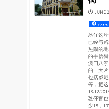
PUBLI
JUNE 2
DATE
Share
氹仔这座
已经与路
热闹的地
的手信街
澳门八景
的一大片
包括威尼
等，把这
18.12
氹仔官也
少18，