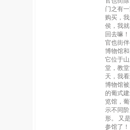
官也街除
门之有一
购买，我
侯，我就
回去嘛！
官也街伴
博物馆和嘉
它位于山
堂，教堂
天，我看
博物馆被
的葡式建
览馆，葡
示不同阶
形。 又
参馆了！