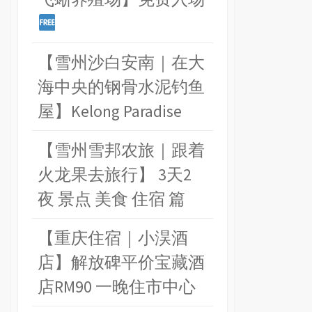
【雪州沙白安南｜在大
海中央的钢骨水泥钓鱼
屋】Kelong Paradise
【雪州雪邦农旅｜跟着
火龙果去旅行】 3天2
夜 景点 美食 住宿 篇
【重庆住宿｜小淏酒
店】解放碑平价宝藏酒
店RM90 一晚住市中心