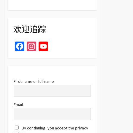
欢迎追踪
Fa
In
Yo
ce
st
u
b
ag
T
o
ra
u
o
m
b
First name or full name
k
e
C
Email
h
a
By continuing, you accept the privacy
n