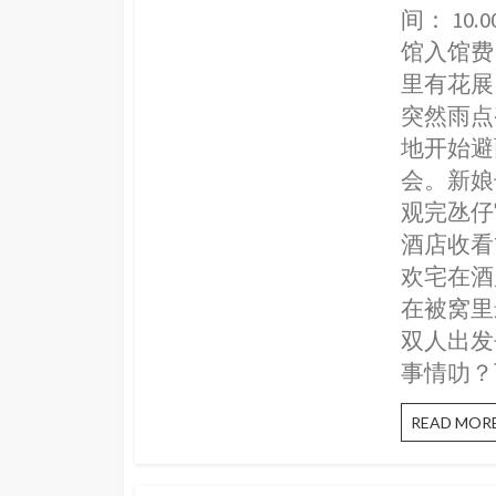
间： 10.
馆入馆费 
里有花展
突然雨点
地开始避
会。新娘
观完氹仔
酒店收看
欢宅在酒
在被窝里
双人出发
事情叻？
READ MOR