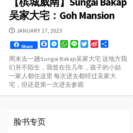
【槟城威南】Sungai Bakap
吴家大宅：Goh Mansion
PUBLISHED
JANUARY 17, 2023
DATE
F
M
W
L
T
S
S
Share
a
e
h
i
w
i
h
周末去一趟Sungai Bakap吴家大宅 这地方我
c
s
a
n
i
n
a
们并不陌生，我曾在住几年，孩子的小姑
e
s
t
e
t
a
r
b
e
s
t
W
e
一家人都住这里 每次进去都经过吴家大
o
n
A
e
e
宅，但还是第一次进去参观
o
g
p
r
i
k
e
p
b
r
o
脸书专页