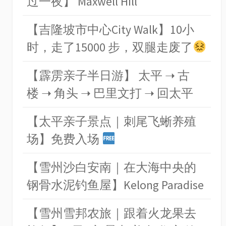
过一夜】 Maxwell Hill
【吉隆坡市中心City Walk】10小
时，走了15000 步，双腿走废了
【霹雳亲子半日游】 太平 ➝ 古
楼 ➝ 角头 ➝ 巴里文打 ➝ 回太平
【太平亲子景点｜刺尾飞蜥养殖
场】免费入场
【雪州沙白安南｜在大海中央的
钢骨水泥钓鱼屋】Kelong Paradise
【雪州雪邦农旅｜跟着火龙果去