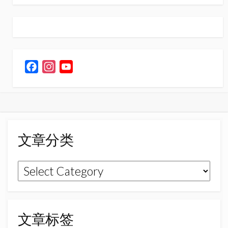
F
I
Y
a
n
o
c
s
u
e
t
T
b
a
u
o
g
b
文章分类
o
r
e
k
a
C
文
m
h
章
a
n
分
n
类
文章标签
e