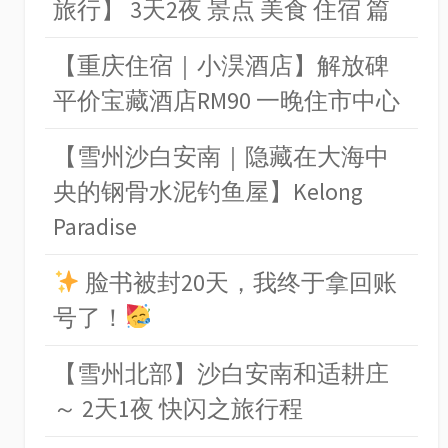
旅行】 3天2夜 景点 美食 住宿 篇
【重庆住宿｜小淏酒店】解放碑
平价宝藏酒店RM90 一晚住市中心
【雪州沙白安南｜隐藏在大海中
央的钢骨水泥钓鱼屋】Kelong
Paradise
脸书被封20天，我终于拿回账
号了！
【雪州北部】沙白安南和适耕庄
～ 2天1夜 快闪之旅行程