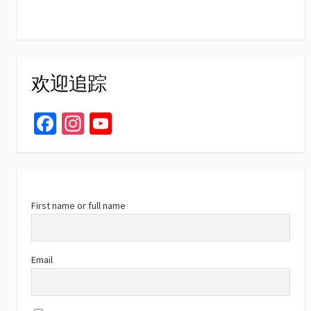
欢迎追踪
Fa
In
Yo
ce
st
u
b
ag
T
o
ra
u
o
m
b
First name or full name
k
e
C
Email
h
a