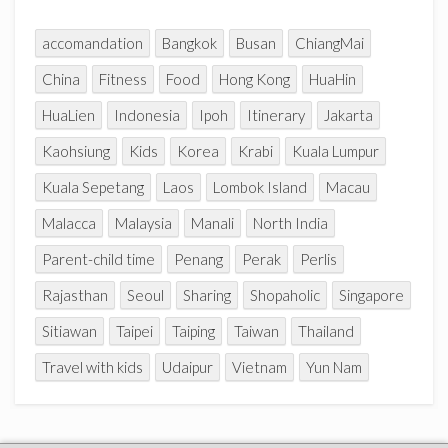
l
accomandation
Bangkok
Busan
ChiangMai
China
Fitness
Food
Hong Kong
HuaHin
HuaLien
Indonesia
Ipoh
Itinerary
Jakarta
Kaohsiung
Kids
Korea
Krabi
Kuala Lumpur
Kuala Sepetang
Laos
Lombok Island
Macau
Malacca
Malaysia
Manali
North India
Parent-child time
Penang
Perak
Perlis
Rajasthan
Seoul
Sharing
Shopaholic
Singapore
Sitiawan
Taipei
Taiping
Taiwan
Thailand
Travel with kids
Udaipur
Vietnam
Yun Nam