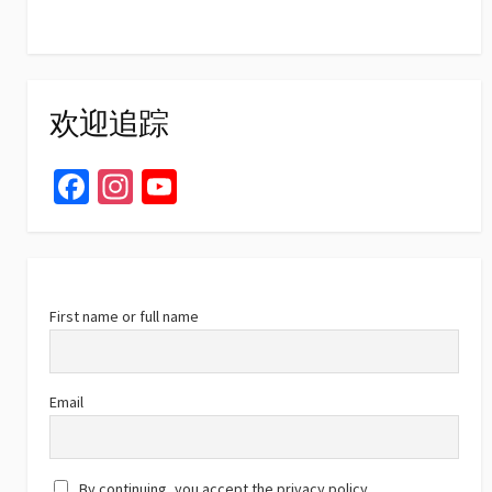
欢迎追踪
Fa
In
Yo
ce
st
u
b
ag
T
o
ra
u
o
m
b
First name or full name
k
e
C
Email
h
a
By continuing, you accept the privacy policy