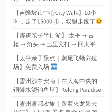
【吉隆坡市中心City Walk】10小
时，走了15000 步，双腿走废了
【霹雳亲子半日游】 太平 ➝ 古
楼 ➝ 角头 ➝ 巴里文打 ➝ 回太平
【太平亲子景点｜刺尾飞蜥养殖
场】免费入场
【雪州沙白安南｜在大海中央的
钢骨水泥钓鱼屋】Kelong Paradise
【雪州雪邦农旅｜跟着火龙果去