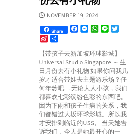
份去有小礼物
PUBLISHED
NOVEMBER 19, 2024
DATE
F
M
W
L
T
Share
a
e
h
i
w
S
S
c
s
a
n
i
i
h
e
s
t
e
t
【带孩子去新加坡环球影城】
n
a
b
e
s
t
Universal Studio Singapore ～ 生
a
r
o
n
A
e
W
e
日月份去有小礼物 如果你问我几
o
g
p
r
e
岁才适合带娃去主题游乐场？任
k
e
p
i
何年龄吧… 无论大人小孩，我们
r
b
都喜欢七彩缤纷色彩的东西吧。
o
因为下雨和孩子生病的关系，我
们都错过大坂环球影城。所以我
才安排到临近的USS。 当天她告
诉我们，今天是她最开心的一