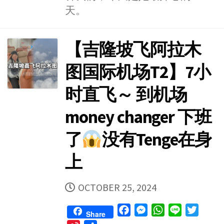
天。
【吉隆坡飞阿拉木
图国际机场T2】7小
时直飞～ 到机场
money changer 下班
了
没有Tenge在身
上
PUBLISHED
OCTOBER 25, 2024
DATE
F
M
W
L
T
Share
a
e
h
i
w