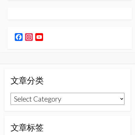
F
I
Y
a
n
o
c
s
u
e
t
T
b
a
u
o
g
b
文章分类
o
r
e
k
a
C
文
m
h
章
a
n
分
n
类
文章标签
e