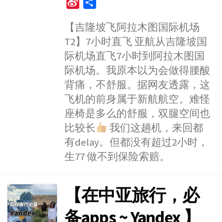
S
S
c
s
a
n
i
i
h
e
s
t
e
t
【吉隆坡飞阿拉木图国际机场
n
a
b
e
s
t
T2】7小时直飞 亚航从吉隆坡国
a
r
o
n
A
e
W
e
际机场直飞7小时到阿拉木图国
o
g
p
r
e
际机场。我原本以为会做得腰酸
k
e
p
i
背痛，不舒服。据网友透露，这
r
b
飞机的前身属于新航航空。难怪
o
座椅是多么的舒服，双腿空间也
比较长
我们这趟机，来回都
有delay。但都没有超过2小时，
生77 做不到保险索赔。
【在中亚旅行，必
备apps ~ Yandex 】