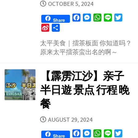
PUBLISHED
OCTOBER 5, 2024
DATE
F
M
W
L
T
Share
a
e
h
i
w
S
S
c
s
a
n
i
i
h
e
s
t
e
t
太平美食｜擂茶板面 你知道吗？
n
a
b
e
s
t
原来太平擂茶蛮出名的啊～
a
r
o
n
A
e
W
e
o
g
p
r
e
【霹雳江沙】亲子
k
e
p
i
r
b
半日遊 景点 行程 晚
o
餐
PUBLISHED
AUGUST 29, 2024
DATE
F
M
W
L
T
Share