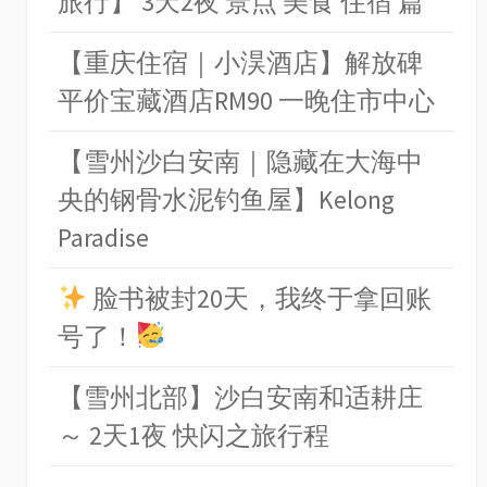
旅行】 3天2夜 景点 美食 住宿 篇
【重庆住宿｜小淏酒店】解放碑
平价宝藏酒店RM90 一晚住市中心
【雪州沙白安南｜隐藏在大海中
央的钢骨水泥钓鱼屋】Kelong
Paradise
脸书被封20天，我终于拿回账
号了！
【雪州北部】沙白安南和适耕庄
～ 2天1夜 快闪之旅行程