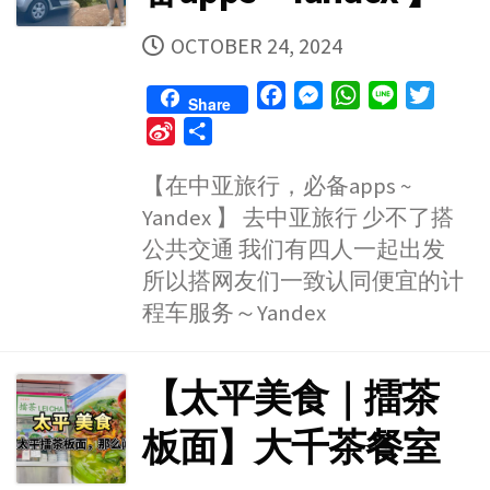
PUBLISHED
OCTOBER 24, 2024
DATE
F
M
W
L
T
Share
a
e
h
i
w
S
S
c
s
a
n
i
i
h
e
s
t
e
t
【在中亚旅行，必备apps ~
n
a
b
e
s
t
Yandex 】 去中亚旅行 少不了搭
a
r
o
n
A
e
W
e
公共交通 我们有四人一起出发
o
g
p
r
e
所以搭网友们一致认同便宜的计
k
e
p
i
程车服务～Yandex
r
b
o
【太平美食｜擂茶
板面】大千茶餐室