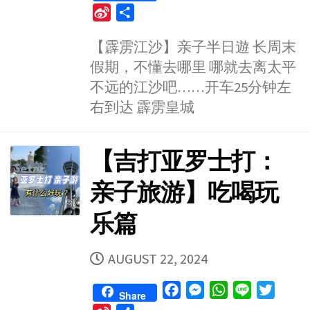
a
e
h
i
w
S
S
c
s
a
n
i
i
h
e
s
t
e
t
【霹雳江沙】亲子半日遊 长周末
n
a
b
e
s
t
假期，不懂去哪里 哪就去离太平
a
r
o
n
A
e
W
e
不远的江沙吧……开车25分钟左
o
g
p
r
e
右到达 霹雳皇城
k
e
p
i
r
b
【吉打亚罗士打：
o
亲子旅游】吃喝玩
乐篇
PUBLISHED
AUGUST 22, 2024
DATE
F
M
W
L
T
Share
a
e
h
i
w