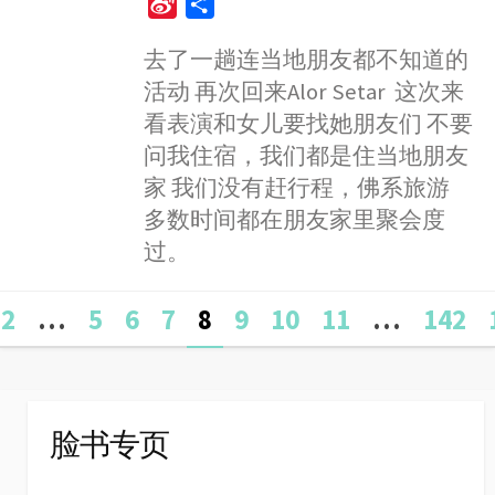
S
S
c
s
a
n
i
i
h
e
s
t
e
t
去了一趟连当地朋友都不知道的
n
a
b
e
s
t
活动 再次回来Alor Setar 这次来
a
r
o
n
A
e
W
e
看表演和女儿要找她朋友们 不要
o
g
p
r
e
问我住宿，我们都是住当地朋友
k
e
p
i
家 我们没有赶行程，佛系旅游
r
b
多数时间都在朋友家里聚会度
o
过。
Posts
2
…
5
6
7
8
9
10
11
…
142
navigation
脸书专页