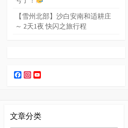
号了！
【雪州北部】沙白安南和适耕庄
～ 2天1夜 快闪之旅行程
F
I
Y
a
n
o
c
s
u
e
t
T
b
a
u
o
g
b
文章分类
o
r
e
k
a
C