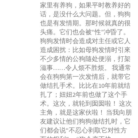
e
s
t
e
t
家里有养狗，如果平时教养好的
n
a
b
e
s
t
话，是没什么大问题。但，狗狗
a
r
o
n
A
e
W
e
也是有发情期。那时候就真的很
o
g
p
r
e
头痛。它们也会被“性”冲昏了。
k
e
p
i
狗狗发情时会造成对主任或它人
r
b
造成困扰：比如母狗发情时引來
o
不少多情的公狗隨处便溺，打架
滋事……令人烦不胜烦。 我通常
会在狗狗第一次发情后，就带它
做结扎手术。比比在10年前就结
扎了；妞妞2年前也做了这个手
术。这次，就轮到囡囡啦！ 这次
主角，就是这家伙啦！ 当我向朋
友建议让他们狗狗做结扎时，它
们都会说“不忍心剥取它对性方