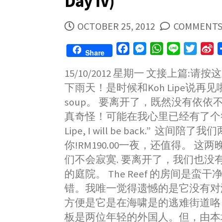
Day IV)
PUBLISHED
OCTOBER 25, 2012
COMMENTS:
DATE
F
M
W
L
T
S
Share
a
e
h
i
w
i
15/10/2012 星期一 文接上篇:请
c
s
a
n
i
n
下雨天！是时候和Koh Lipe说再见啦
e
s
t
e
t
a
b
e
s
t
W
soup。 要离开了，既然没有依依
o
n
A
e
e
真奇怪！可能在我心里已经有了个答
o
g
p
r
i
Lipe, I will be back.” 这间
k
e
p
b
你!RM190.00一夜，还值得。 这
r
o
们不会寂寞. 要离开了，我们也没
的庭院。 The Reef 的房间是蛮
错。我唯一觉得遗憾的是它没有对
方便是它是在海啸是的逃难街道咯！ T
板是两位年轻的外国人。但，由本