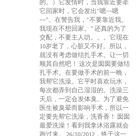
的。）它发情时，当我靠近要牵
它回家时，它会发出“嗯~~嗯
~~”。在警告我，“不要靠近我。
我现在不想回家。” 还真的为了
交配，不要主人叻。。。它现在
10岁老了，心脏又不好。所以，
就没有考虑做结扎手术。让一切
顺其自然吧！ 这次是囡囡要做结
扎手术。在要做手术的前一晚，
我帮它洗澡。它平时喜欢玩水，
每次都弄到自己湿湿的。洗澡三
天后，一定会发体臭。为了避免
医生被臭晕而影响手术，所以一
定要先帮它洗澡，洗香香！ 囡囡
最爱洗澡！看到我拿沐浴露就会
跑过来。 26/10/2012，终于这一