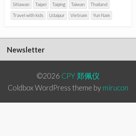
Sitiawan
Taipei
Taiping
Taiwan
Thailand
Travel with kids
Udaipur
Vietnam
Yun Nam
Newsletter
©2026
CPY 郑佩仪
Coldbox WordPress theme by
mirucon