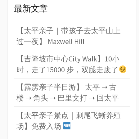
最新文章
【太平亲子｜带孩子去太平山上
过一夜】 Maxwell Hill
【吉隆坡市中心City Walk】10小
时，走了15000 步，双腿走废了
【霹雳亲子半日游】 太平 ➝ 古
楼 ➝ 角头 ➝ 巴里文打 ➝ 回太平
【太平亲子景点｜刺尾飞蜥养殖
场】免费入场