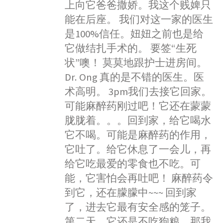
上向它爸爸撒娇。我这个贱婢只
能在后座。 我们对这一家的医生
是100%信任。妞妞之前也是给
它做结扎手术的。 要签“生死
状”噢！ 莫莫地跟护士进房间。
Dr. Ong 真的是不错的医生。医
术高明。 3pm我们去接它回家。
可能麻醉药刚过吧！它还在蒙蒙
胧胧着。。。回到家，给它喝水
它不喝。可能是麻醉药的作用，
它吐了。给它休息了一会儿，再
给它吃最爱的零食也不吃。可
能，它害怕会再吐吧！ 麻醉药令
到它，还在朦朦中~~~ 回到家
了，进去它最有安全感的笼子。
第二天，它还是不吃狗粮。那我