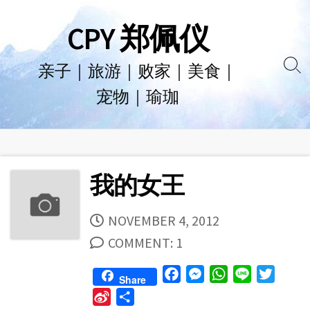
Skip
CPY 郑佩仪
to
content
亲子｜旅游｜败家｜美食｜
Se
宠物｜瑜珈
To
我的女王
PUBLISHED
NOVEMBER 4, 2012
DATE
COMMENT: 1
F
M
W
L
T
Share
a
e
h
i
w
S
S