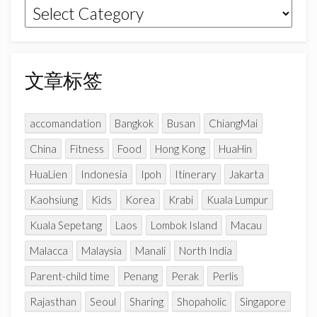
文
m
h
章
a
n
分
n
类
文章标签
e
l
accomandation
Bangkok
Busan
ChiangMai
China
Fitness
Food
Hong Kong
HuaHin
HuaLien
Indonesia
Ipoh
Itinerary
Jakarta
Kaohsiung
Kids
Korea
Krabi
Kuala Lumpur
Kuala Sepetang
Laos
Lombok Island
Macau
Malacca
Malaysia
Manali
North India
Parent-child time
Penang
Perak
Perlis
Rajasthan
Seoul
Sharing
Shopaholic
Singapore