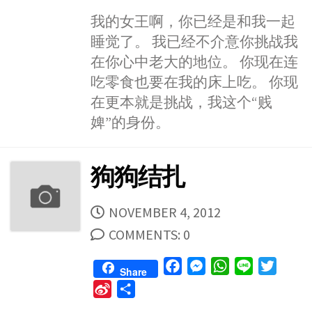
c
s
a
n
i
i
h
e
s
t
e
t
我的女王啊，你已经是和我一起
n
a
b
e
s
t
睡觉了。 我已经不介意你挑战我
a
r
o
n
A
e
W
e
在你心中老大的地位。 你现在连
o
g
p
r
e
吃零食也要在我的床上吃。 你现
k
e
p
i
在更本就是挑战，我这个“贱
r
b
婢”的身份。
o
狗狗结扎
PUBLISHED
NOVEMBER 4, 2012
DATE
COMMENTS: 0
F
M
W
L
T
Share
a
e
h
i
w
S
S
c
s
a
n
i
i
h