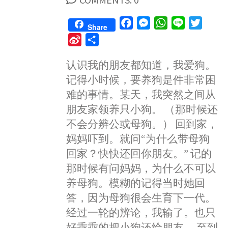
F
M
W
L
T
Share
a
e
h
i
w
S
S
c
s
a
n
i
i
h
e
s
t
e
t
认识我的朋友都知道，我爱狗。
n
a
b
e
s
t
记得小时候，要养狗是件非常困
a
r
o
n
A
e
W
e
难的事情。某天，我突然之间从
o
g
p
r
e
朋友家领养只小狗。 （那时候还
k
e
p
i
不会分辨公或母狗。） 回到家，
r
b
妈妈吓到。就问“为什么带母狗
o
回家？快快还回你朋友。” 记的
那时候有问妈妈，为什么不可以
养母狗。模糊的记得当时她回
答，因为母狗很会生育下一代。
经过一轮的辨论，我输了。也只
好乖乖的把小狗还给朋友。 至到