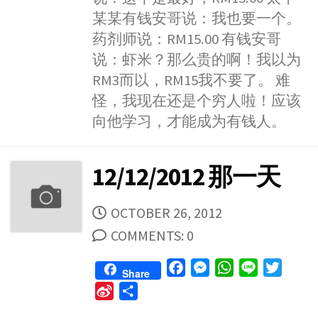
o
g
p
r
e
某某有钱安哥说：我也要一个。
k
e
p
i
药剂师说：RM15.00 有钱安哥
r
b
说：虾米？那么贵的啊！我以为
o
RM3而以，RM15我不要了。 难
怪，我现在还是个穷人啦！应该
向他学习，才能成为有钱人。
12/12/2012 那一天
PUBLISHED
OCTOBER 26, 2012
DATE
COMMENTS: 0
F
M
W
L
T
Share
a
e
h
i
w
S
S
c
s
a
n
i
i
h