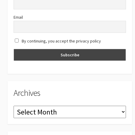
k
e
C
Email
h
a
By continuing, you accept the privacy policy
n
n
el
Archives
Archives