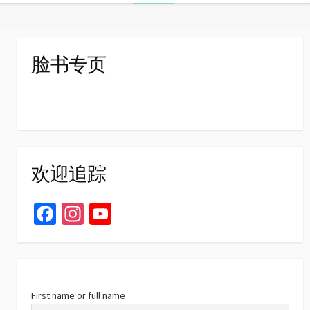
navigation
脸书专页
欢迎追踪
Fa
In
Yo
ce
st
u
b
ag
T
o
ra
u
o
m
b
First name or full name