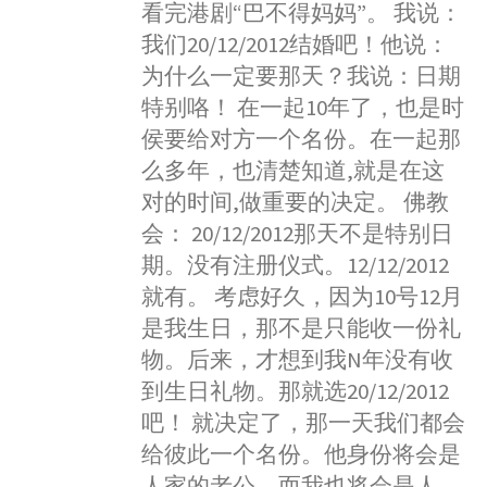
e
s
t
e
t
看完港剧“巴不得妈妈”。 我说：
n
a
b
e
s
t
我们20/12/2012结婚吧！他说：
a
r
o
n
A
e
W
e
为什么一定要那天？我说：日期
o
g
p
r
e
特别咯！ 在一起10年了，也是时
k
e
p
i
侯要给对方一个名份。在一起那
r
b
么多年，也清楚知道,就是在这
o
对的时间,做重要的决定。 佛教
会： 20/12/2012那天不是特别日
期。没有注册仪式。12/12/2012
就有。 考虑好久，因为10号12月
是我生日，那不是只能收一份礼
物。后来，才想到我N年没有收
到生日礼物。那就选20/12/2012
吧！ 就决定了，那一天我们都会
给彼此一个名份。他身份将会是
人家的老公，而我也将会是人