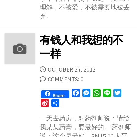
理解，不被爱，不被需要地被丢
弃。
有钱人和我想的不
一样
PUBLISHED
OCTOBER 27, 2012
DATE
COMMENTS: 0
F
M
W
L
T
Share
a
e
h
i
w
S
S
c
s
a
n
i
i
h
e
s
t
e
t
一天去药房，对药剂师说：请给
n
a
b
e
s
t
我某某药膏，要最好的。 药剂师
a
r
o
n
A
e
W
e
说：这个是最好，RM15.00 太平