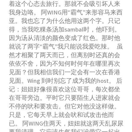
着这个心态去旅行。那就不会吸引坏人来
我身边咯。 阿WING用“霸气”来形容马来西
亚。我也忘了为什么他用这两个字。只记
得，当我吃粿条汤加sambal时，他吓到。
因为汤从清淡的颜色变成了红色。那时他
就说了两字“霸气”我只能说我爱吃辣。 虽
然才相聚了两天而已，但离别时还真的会
依依不舍，因为不知何时何年在哪里再次
见面？但我相信我们一定会有一次在香港
见面。Wing 到时别忘了成为我的host。 后
记：妞妞好像很喜欢这位哥哥，每次都坐
在哥哥旁边。平时它只要陌生人进家就会
不停的吠和要攻击。但它对他没这样做。
只是，它每天早上就会吠和试攻击他而
已。 阿WING住两天，妞妞就这两天乱尿尿