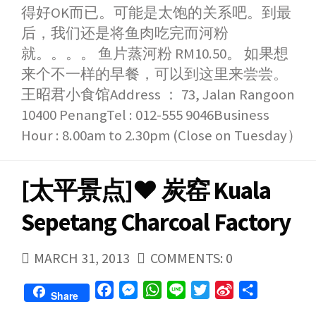
得好OK而已。可能是太饱的关系吧。到最
后，我们还是将鱼肉吃完而河粉
就。。。。 鱼片蒸河粉 RM10.50。 如果想
来个不一样的早餐，可以到这里来尝尝。
王昭君小食馆Address ： 73, Jalan Rangoon
10400 PenangTel : 012-555 9046Business
Hour : 8.00am to 2.30pm (Close on Tuesday）
[太平景点]♥ 炭窑 Kuala
Sepetang Charcoal Factory
PUBLISHED
MARCH 31, 2013
COMMENTS: 0
DATE
F
M
W
L
T
S
S
Share
a
e
h
i
w
i
h