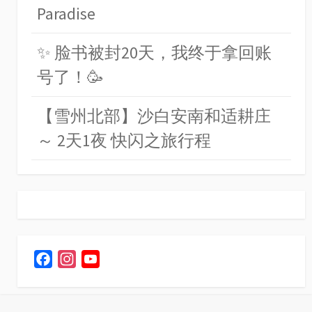
Paradise
✨ 脸书被封20天，我终于拿回账
号了！🥳
【雪州北部】沙白安南和适耕庄
～ 2天1夜 快闪之旅行程
F
I
Y
a
n
o
c
s
u