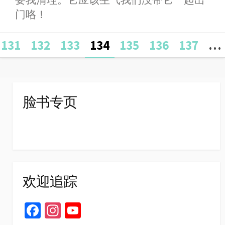
要我清理。它应该生气我们没带它一起出
门咯！
Posts
131
132
133
134
135
136
137
…
navigation
脸书专页
欢迎追踪
Fa
In
Yo