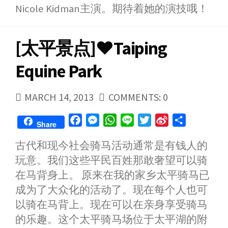
Nicole Kidman主演。期待着她的演技哦！
[太平景点]♥Taiping
Equine Park
PUBLISHED
MARCH 14, 2013
COMMENTS: 0
DATE
F
M
W
L
T
S
S
Share
a
e
h
i
w
i
h
古代和现今社会骑马活动通常是有钱人的
c
s
a
n
i
n
a
玩意。我们这些平民百姓那敢奢望可以骑
e
s
t
e
t
a
r
b
e
s
t
W
e
在马背身上。 原来在我的家乡太平骑马已
o
n
A
e
e
成为了大众化的活动了。现在每个人也可
o
g
p
r
i
以骑在马背上。现在可以在亲身享受骑马
k
e
p
b
的乐趣。这个太平骑马场位于太平湖的附
r
o