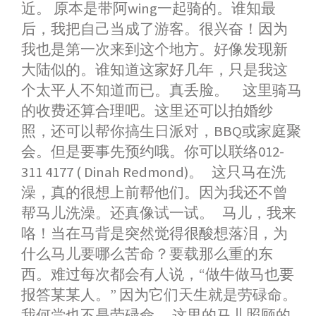
近。 原本是带阿wing一起骑的。谁知最
后，我把自己当成了游客。很兴奋！因为
我也是第一次来到这个地方。好像发现新
大陆似的。谁知道这家好几年，只是我这
个太平人不知道而已。真丢脸。 这里骑马
的收费还算合理吧。这里还可以拍婚纱
照，还可以帮你搞生日派对，BBQ或家庭聚
会。但是要事先预约哦。你可以联络012-
311 4177 ( Dinah Redmond)。 这只马在洗
澡，真的很想上前帮他们。因为我还不曾
帮马儿洗澡。还真像试一试。 马儿，我来
咯！当在马背是突然觉得很酸想落泪，为
什么马儿要哪么苦命？要载那么重的东
西。难过每次都会有人说，“做牛做马也要
报答某某人。” 因为它们天生就是劳碌命。
我何尝也不是劳碌命。 这里的马儿照顾的