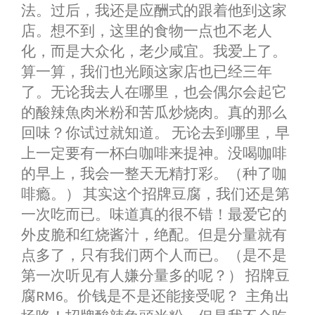
o
g
p
r
i
法。过后，我还是应酬式的跟着他到这家
k
e
p
b
店。想不到，这里的食物一点也不老人
r
o
化，而是大众化，老少咸宜。我爱上了。
算一算，我们也光顾这家店也已经三年
了。无论我去人在哪里，也会偶尔会起它
的酸辣魚肉米粉和苦瓜炒烧肉。真的那么
回味？你试过就知道。 无论去到哪里，早
上一定要有一杯白咖啡来提神。没喝咖啡
的早上，我会一整天无精打彩。（种了咖
啡瘾。） 其实这个招牌豆腐，我们还是第
一次吃而已。味道真的很不错！最爱它的
外皮脆和红烧酱汁，绝配。但是分量就有
点多了，只有我们两个人而已。（是不是
第一次听见有人嫌分量多的呢？） 招牌豆
腐RM6。价钱是不是还能接受呢？ 主角出