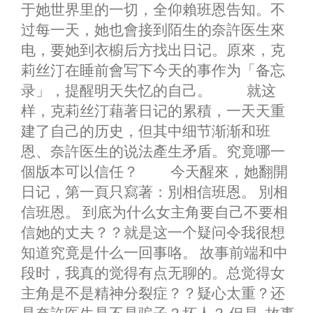
于她世界里的一切，全仰賴班恩告知。不
过每一天，她也會接到陌生的奈許医生來
电，要她到衣櫥后方找出日记。原來，克
莉丝汀在睡前會写下今天的事作为「备忘
录」，提醒明天失忆的自己。 就这
样，克莉丝汀藉著日记的累積，一天天重
建了自己的历史，但其中细节渐渐和班
恩、奈許医生的说法產生矛盾。究竟哪一
個版本可以信任？ 今天醒來，她翻開
日记，第一頁只寫著：別相信班恩。 別相
信班恩。 到底为什么女主角要自己不要相
信她的丈夫？？就是这一个疑问令我很想
知道究竟是什么一回事咯。 故事前端和中
段时，我真的觉得有点无聊的。总觉得女
主角是不是精神分裂症？？疑心太重？还