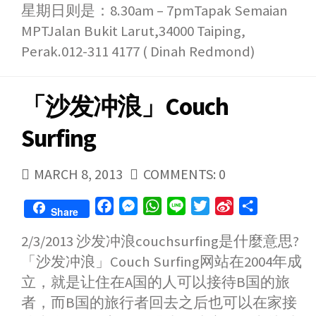
星期日则是：8.30am – 7pmTapak Semaian
MPTJalan Bukit Larut,34000 Taiping,
Perak.012-311 4177 ( Dinah Redmond)
「沙发冲浪」Couch
Surfing
PUBLISHED
MARCH 8, 2013
COMMENTS: 0
DATE
F
M
W
L
T
S
S
Share
a
e
h
i
w
i
h
2/3/2013 沙发冲浪couchsurfing是什麼意思?
c
s
a
n
i
n
a
「沙发冲浪」Couch Surfing网站在2004年成
e
s
t
e
t
a
r
b
e
s
t
W
e
立，就是让住在A国的人可以接待B国的旅
o
n
A
e
e
者，而B国的旅行者回去之后也可以在家接