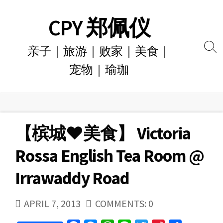
Skip
CPY 郑佩仪
to
content
亲子｜旅游｜败家｜美食｜
Se
宠物｜瑜珈
To
【槟城♥美食】 Victoria
Rossa English Tea Room @
Irrawaddy Road
PUBLISHED
APRIL 7, 2013
COMMENTS: 0
DATE