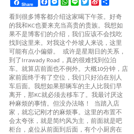
F
M
W
L
T
S
S
Share
a
e
h
i
w
i
h
看到很多博客都介绍这家喝下午茶。好奇
c
s
a
n
i
n
a
的我和KC也要来充当高贵的贵族。我想如
e
s
t
e
t
a
r
b
e
s
t
W
e
果不是博客们的介绍，我们应该不会找吃
o
n
A
e
e
找到这里来。对我这个外坡人来说，这里
o
g
p
r
i
可能有点小偏僻。 或许是星期日的关系，
k
e
p
b
到了Irrawady Road，真的很难找到位泊
r
o
车。就算店前面也不例外。大概10分钟，店
家前面终于有了空位，我们只好泊在别人
车后面。我想如果那辆车的主人比我们早
离开，那KC就必须去移车了。我最讨厌这
种麻烦的事情。但没办法咯！ 当踏入店
家，就忘记刚才的麻烦事。这里的布置不
会太夸张，就是简约风为主，前面就是吧
柜台，桌位从前面到后面，有个小厨房在