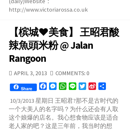
(daily)Website：
http://www.victoriarossa.co.uk
【槟城♥美食】 王昭君酸
辣魚頭米粉 @ Jalan
Rangoon
PUBLISHED
APRIL 3, 2013
COMMENTS: 0
DATE
F
M
W
L
T
S
S
Share
a
e
h
i
w
i
h
10/3/2013 星期日 王昭君?那不是古时代的
c
s
a
n
i
n
a
一个大美人的名字吗？为什么还会有人取
e
s
t
e
t
a
r
b
e
s
t
W
e
这个娘爆的店名。我心想食物应该是适合
o
n
A
e
e
老人家的吧？这是三年前，我当时的想