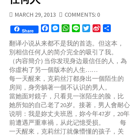
PUBLISHED
MARCH 29, 2013
COMMENTS: 0
DATE
F
M
W
L
T
S
S
Share
a
e
h
i
w
i
h
翻译小说从来都不是我的首选。但这本，
c
s
a
n
i
n
a
別相信任何人的简介完全的吸引了我。
e
s
t
e
t
a
r
b
e
s
t
W
e
（内容簡介) 当你发現身边最信任的人，為
o
n
A
e
e
你虛构了另一個版本的人生……
o
g
p
r
i
每一天醒來，克莉丝汀都身出一個陌生的
k
e
p
b
房间，身旁躺著一個不认识的男人。
r
o
當她面对鏡子，只看見一张陌生的脸，比
她所知的自己老了20岁。接著，男人會耐心
说明：我是妳丈夫班恩，妳今年47岁，20年
前遭遇严重車禍，从此记憶受损。 每
一天醒來，克莉丝汀就像懵懂的孩子，关