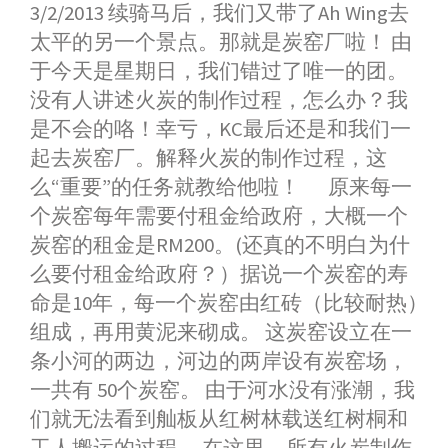
3/2/2013 续骑马后，我们又带了Ah Wing去
c
s
a
n
i
n
a
太平的另一个景点。那就是炭窑厂啦！ 由
e
s
t
e
t
a
r
b
e
s
t
W
e
于今天是星期日，我们错过了唯一的团。
o
n
A
e
e
没有人讲述火炭的制作过程，怎么办？我
o
g
p
r
i
是不会的咯！幸亏，KC最后还是和我们一
k
e
p
b
起去炭窑厂。解释火炭的制作过程，这
r
o
么“重要”的任务就教给他啦！ 原来每一
个炭窑每年需要付租金给政府，大概一个
炭窑的租金是RM200。(还真的不明白为什
么要付租金给政府？）据说一个炭窑的寿
命是10年，每一个炭窑由红砖（比较耐热）
组成，再用黄泥来砌成。 这炭窑设立在一
条小河的两边，河边的两岸设有炭窑场，
一共有 50个炭窑。 由于河水没有涨潮，我
们就无法看到舢板从红树林载送红树桐和