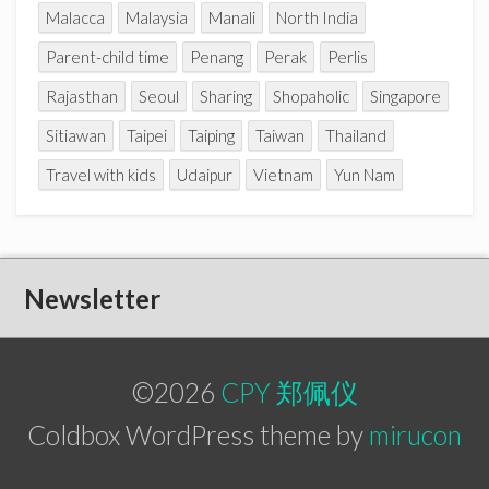
Malacca
Malaysia
Manali
North India
Parent-child time
Penang
Perak
Perlis
Rajasthan
Seoul
Sharing
Shopaholic
Singapore
Sitiawan
Taipei
Taiping
Taiwan
Thailand
Travel with kids
Udaipur
Vietnam
Yun Nam
Newsletter
©2026
CPY 郑佩仪
Coldbox WordPress theme by
mirucon