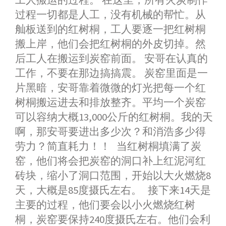
工人搬运的过程。 在这里，所有火炭制作
过程一切都是人工，没有机械的帮忙。从
舢板送到的红树桐，工人要逐一把红树桐
搬上岸，他们会把红树桐的外皮切掉。然
后工人在搬运到炭窑前面。 安哥在认真的
工作，不要在那边搞搞震。 炭窑里面是一
片黑暗，安哥靠着微微的灯光把每一个红
树桐搬运进去和排放整齐。平均一个炭窑
可以容纳大概13,000公斤的红树桐。我的天
啊，那安哥要进出多少次？和消浩多少得
劳力？简直耗力！！ 当红树桐填满了炭
窑，他们将会把炭窑的洞口补上红泥河红
砖块，缩小了洞口范围，开始以大火燃烧8
天，大概是85度摄氏左右。 接下来14天是
主要的过程，他们要会以小火燃烧红树
桐，炭窑要保持240度摄氏左右。他们会利