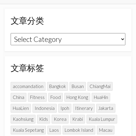
e
t
T
b
a
u
o
g
b
文章分类
o
r
e
k
a
C
文
m
h
章
a
n
分
n
类
文章标签
e
l
accomandation
Bangkok
Busan
ChiangMai
China
Fitness
Food
Hong Kong
HuaHin
HuaLien
Indonesia
Ipoh
Itinerary
Jakarta
Kaohsiung
Kids
Korea
Krabi
Kuala Lumpur
Kuala Sepetang
Laos
Lombok Island
Macau