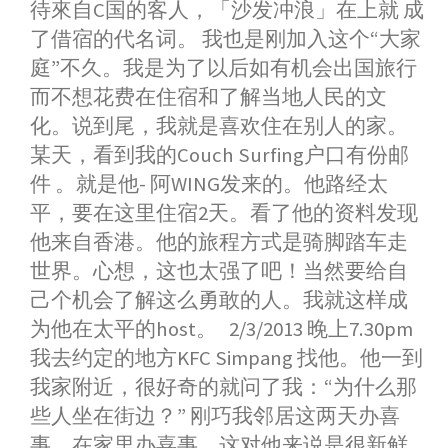
o
g
p
r
i
待來自C国的客人，「沙发冲浪」在上就 成
k
e
p
b
了借宿的代名词。 我也是刚加入这个“大家
r
o
庭”不久。我是为了以后如有机会出国旅行
而不想花费在住宿和了解当地人民的文
化。说到尾，我就是喜欢住在别人的家。
某天，看到我的Couch Surfing户口有份邮
件 。就是他- 阿WING发来的。他路经太
平，要在这里住宿2天。看了他的资料发现
他来自香港。他的旅程方式是骑脚踏车走
世界。心想，这也太强了吧！当然要给自
己个机会了解这么勇敢的人。我就这样成
为他在太平的host。 2/3/2013 晚上7.30pm
我去约定的地方KFC Simpang 找他。他一到
我家附近，很好奇的就问了我：“为什么那
些人坐在街边？” 刚巧我邻居这两天办喜
事。在家里办喜事，这对他来说是很新鲜