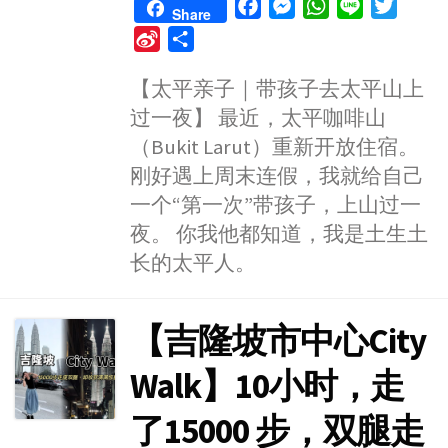
F
M
W
L
T
Share
a
e
h
i
w
S
S
c
s
a
n
i
i
h
e
s
t
e
t
【太平亲子｜带孩子去太平山上
n
a
b
e
s
t
过一夜】 最近，太平咖啡山
a
r
o
n
A
e
W
e
（Bukit Larut）重新开放住宿。
o
g
p
r
e
刚好遇上周末连假，我就给自己
k
e
p
i
一个“第一次”带孩子，上山过一
r
b
夜。 你我他都知道，我是土生土
o
长的太平人。
【吉隆坡市中心City
Walk】10小时，走
了15000 步，双腿走