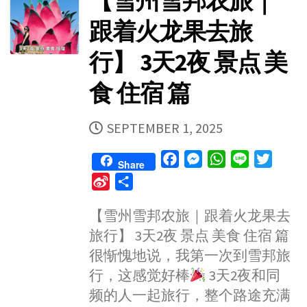
【雪州雪邦农旅｜
o
跟着火龙果去旅
行】 3天2夜 景点 美
食 住宿 篇
PUBLISHED
SEPTEMBER 1, 2025
DATE
F
M
W
L
T
Share
a
e
h
i
w
S
S
c
s
a
n
i
i
h
e
s
t
e
t
【雪州雪邦农旅｜跟着火龙果去
n
a
b
e
s
t
旅行】 3天2夜 景点 美食 住宿 篇
a
r
o
n
A
e
W
e
很惭愧地说，我第一次到雪邦旅
o
g
p
r
e
行，这感觉好棒
3天2夜和同
k
e
p
i
频的人一起旅行，整个路途充满
r
b