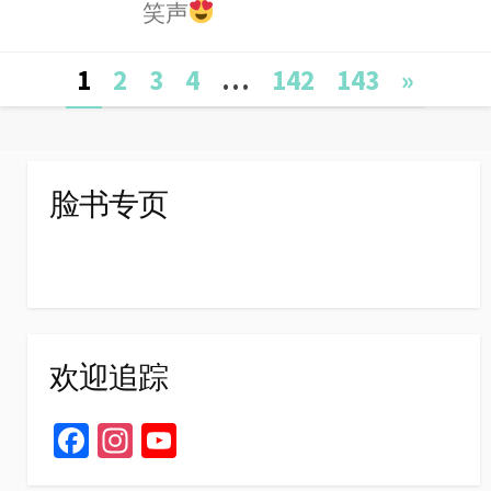
笑声
o
Posts
1
2
3
4
…
142
143
»
navigation
脸书专页
欢迎追踪
Fa
In
Yo
ce
st
u