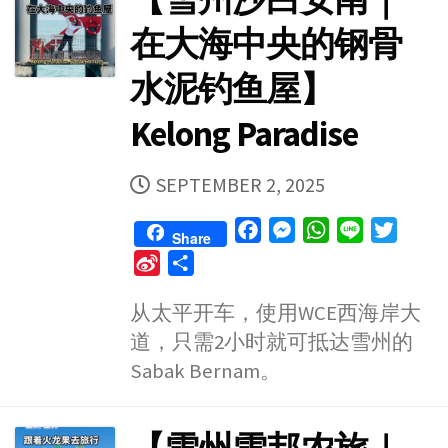
o
在大海中央的钢骨
水泥钓鱼屋】
Kelong Paradise
PUBLISHED
SEPTEMBER 2, 2025
DATE
F
M
W
L
T
Share
a
e
h
i
w
S
S
c
s
a
n
i
i
h
e
s
t
e
t
从太平开车，使用WCE西海岸大
n
a
b
e
s
t
道，只需2小时就可抵达雪州的
a
r
o
n
A
e
W
e
Sabak Bernam。
o
g
p
r
e
k
e
p
i
r
b