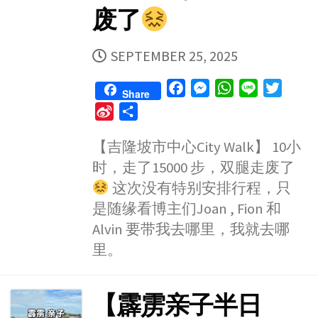
废了
PUBLISHED
SEPTEMBER 25, 2025
DATE
F
M
W
L
T
Share
a
e
h
i
w
S
S
c
s
a
n
i
i
h
e
s
t
e
t
【吉隆坡市中心City Walk】 10小
n
a
b
e
s
t
时，走了15000 步，双腿走废了
a
r
o
n
A
e
W
e
这次没有特别安排行程，只
o
g
p
r
e
是随缘看博主们Joan , Fion 和
k
e
p
i
Alvin 要带我去哪里，我就去哪
r
b
里。
o
【霹雳亲子半日