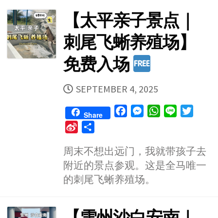
o
【太平亲子景点｜
刺尾飞蜥养殖场】
免费入场
PUBLISHED
SEPTEMBER 4, 2025
DATE
F
M
W
L
T
Share
a
e
h
i
w
S
S
c
s
a
n
i
i
h
e
s
t
e
t
周末不想出远门，我就带孩子去
n
a
b
e
s
t
附近的景点参观。这是全马唯一
a
r
o
n
A
e
W
e
的刺尾飞蜥养殖场。
o
g
p
r
e
k
e
p
i
【雪州沙白安南｜
r
b