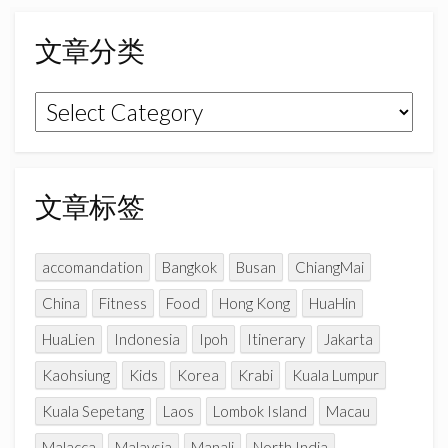
b
a
u
o
g
b
文章分类
o
r
e
k
a
C
文
m
h
章
a
n
分
n
类
文章标签
e
l
accomandation
Bangkok
Busan
ChiangMai
China
Fitness
Food
Hong Kong
HuaHin
HuaLien
Indonesia
Ipoh
Itinerary
Jakarta
Kaohsiung
Kids
Korea
Krabi
Kuala Lumpur
Kuala Sepetang
Laos
Lombok Island
Macau
Malacca
Malaysia
Manali
North India