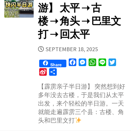
游】 太平 ➝ 古
楼 ➝ 角头 ➝ 巴里文
打 ➝ 回太平
PUBLISHED
SEPTEMBER 18, 2025
DATE
F
M
W
L
T
Share
a
e
h
i
w
S
S
c
s
a
n
i
i
h
e
s
t
e
t
【霹雳亲子半日游】 突然想到好
n
a
b
e
s
t
多年没去古楼，于是我们从太平
a
r
o
n
A
e
W
e
出发，来个轻松的半日游。一天
o
g
p
r
e
就能走遍霹雳三个县：古楼、角
k
e
p
i
头和巴里文打
r
b