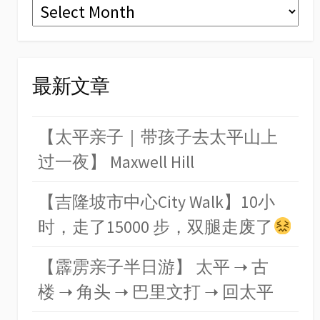
Archives
最新文章
【太平亲子｜带孩子去太平山上
过一夜】 Maxwell Hill
【吉隆坡市中心City Walk】10小
时，走了15000 步，双腿走废了
【霹雳亲子半日游】 太平 ➝ 古
楼 ➝ 角头 ➝ 巴里文打 ➝ 回太平