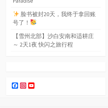
Paradise
脸书被封20天，我终于拿回账
号了！
【雪州北部】沙白安南和适耕庄
～ 2天1夜 快闪之旅行程
F
I
Y
a
n
o
c
s
u
e
t
T