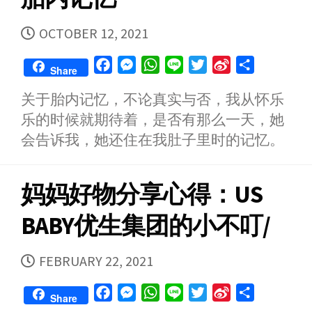
PUBLISHED
OCTOBER 12, 2021
DATE
F
M
W
L
T
S
S
Share
a
e
h
i
w
i
h
关于胎内记忆，不论真实与否，我从怀乐
c
s
a
n
i
n
a
乐的时候就期待着，是否有那么一天，她
e
s
t
e
t
a
r
b
e
s
t
W
e
会告诉我，她还住在我肚子里时的记忆。
o
n
A
e
e
o
g
p
r
i
妈妈好物分享心得：US
k
e
p
b
r
o
BABY优生集团的小不叮/
PUBLISHED
FEBRUARY 22, 2021
DATE
F
M
W
L
T
S
S
Share
a
e
h
i
w
i
h