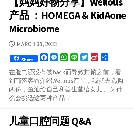
【妈妈好物分享】Wellous
产品 ：HOMEGA & KidAone
Microbiome
PUBLISHED
MARCH 31, 2022
DATE
F
M
W
L
T
S
S
Share
a
e
h
i
w
i
h
在脸书还没有被hack而导致封锁之前，看
c
s
a
n
i
n
a
到部落客YY介绍Wellous产品，我就去选购
e
s
t
e
t
a
r
b
e
s
t
W
e
两份，鱼油给自己和益生菌给女儿。 为什
o
n
A
e
e
么会挑选这两种产品？
o
g
p
r
i
k
e
p
b
儿童口腔问题 Q&A
r
o