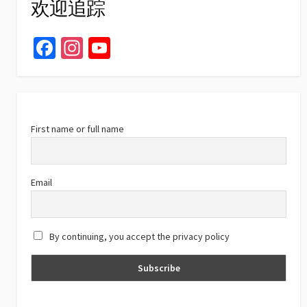
欢迎追踪
Fa
In
Yo
ce
st
u
b
ag
T
o
ra
u
o
m
b
First name or full name
k
e
C
Email
h
a
By continuing, you accept the privacy policy
n
n
el