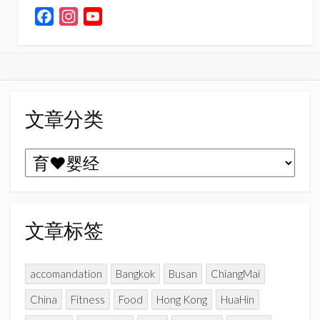
F
I
Y
a
n
o
c
s
u
e
t
T
b
a
u
o
g
b
文章分类
o
r
e
k
a
C
文
m
h
章
a
n
分
n
类
文章标签
e
l
accomandation
Bangkok
Busan
ChiangMai
China
Fitness
Food
Hong Kong
HuaHin