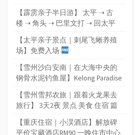
【霹雳亲子半日游】 太平 ➝ 古
楼 ➝ 角头 ➝ 巴里文打 ➝ 回太平
【太平亲子景点｜刺尾飞蜥养殖
场】免费入场
【雪州沙白安南｜在大海中央的
钢骨水泥钓鱼屋】Kelong Paradise
【雪州雪邦农旅｜跟着火龙果去
旅行】 3天2夜 景点 美食 住宿 篇
【重庆住宿｜小淏酒店】解放碑
平价宝藏酒店RM90 一晚住市中心