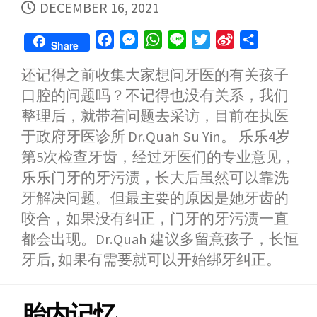
PUBLISHED
DECEMBER 16, 2021
DATE
F
M
W
L
T
S
S
Share
a
e
h
i
w
i
h
还记得之前收集大家想问牙医的有关孩子
c
s
a
n
i
n
a
口腔的问题吗？不记得也没有关系，我们
e
s
t
e
t
a
r
b
e
s
t
W
e
整理后，就带着问题去采访，目前在执医
o
n
A
e
e
于政府牙医诊所 Dr.Quah Su Yin。 乐乐4岁
o
g
p
r
i
第5次检查牙齿，经过牙医们的专业意见，
k
e
p
b
乐乐门牙的牙污渍，长大后虽然可以靠洗
r
o
牙解决问题。但最主要的原因是她牙齿的
咬合，如果没有纠正，门牙的牙污渍一直
都会出现。Dr.Quah 建议多留意孩子，长恒
牙后, 如果有需要就可以开始绑牙纠正。
胎内记忆