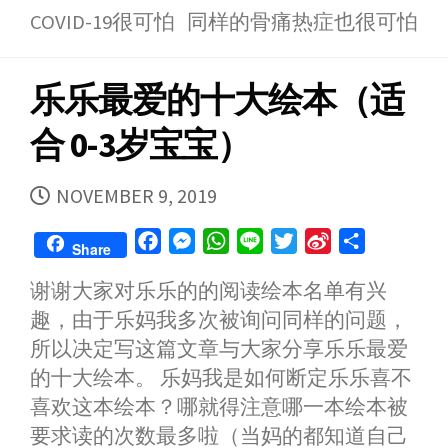
COVID-19很可怕 同样的骨痛热症也很可怕
c
s
a
n
i
n
a
e
s
t
e
t
a
r
b
e
s
t
W
e
乐乐最爱的十大绘本（适
o
n
A
e
e
o
g
p
r
i
合 0-3岁宝宝）
k
e
p
b
r
o
PUBLISHED
NOVEMBER 9, 2019
DATE
F
M
W
L
T
S
S
Share
a
e
h
i
w
i
h
谢谢大家对乐乐的的阅读绘本名单有兴
c
s
a
n
i
n
a
趣，由于乐妈我多次被询问同样的问题，
e
s
t
e
t
a
r
b
e
s
t
W
e
所以决定写这篇文章与大家分享乐乐最爱
o
n
A
e
e
的十大绘本。 乐妈我是如何断定乐乐喜不
o
g
p
r
i
喜欢这本绘本？哪就得注意哪一本绘本被
k
e
p
b
要求读的次数最多啦（当妈的都知道自己