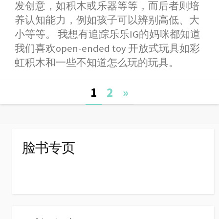
b
e
s
t
W
e
发创意，如积木或乐器等等，而后者则培
o
n
A
e
e
养认知能力，例如孩子可以辨别高低、大
o
g
p
r
i
小等等。 我想有追踪乐乐IG的妈咪都知道
k
e
p
b
我们喜欢open-ended toy 开放式玩具如彩
r
o
虹积木和一些不知道怎么玩的玩具。
Posts
1
2
»
navigation
脸书专页