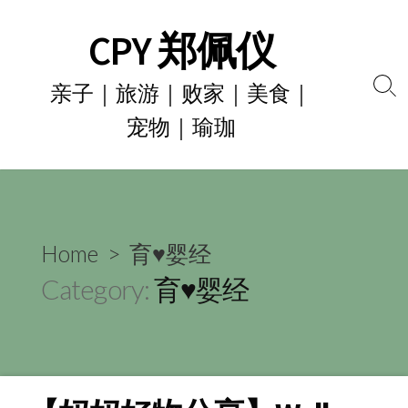
Skip
CPY 郑佩仪
to
content
亲子｜旅游｜败家｜美食｜
Se
宠物｜瑜珈
To
Home
> 育♥婴经
Category:
育♥婴经