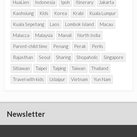
HuaLien
Indonesia
Ipoh
Itinerary
Jakarta
Kaohsiung
Kids
Korea
Krabi
Kuala Lumpur
Kuala Sepetang
Laos
Lombok Island
Macau
Malacca
Malaysia
Manali
North India
Parent-child time
Penang
Perak
Perlis
Rajasthan
Seoul
Sharing
Shopaholic
Singapore
Sitiawan
Taipei
Taiping
Taiwan
Thailand
Travel with kids
Udaipur
Vietnam
Yun Nam
Newsletter