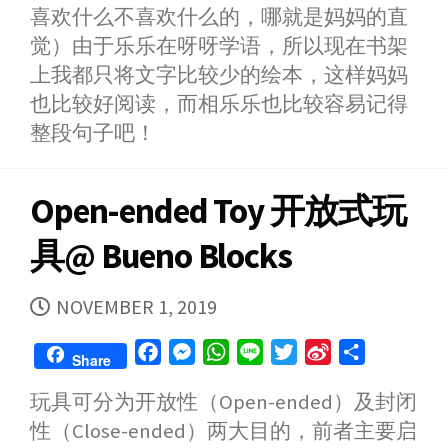
r
o
喜欢什么不喜欢什么的，哪就是妈妈的直
觉）由于乐乐在呀呀学语，所以现在书架
上我都只将文字比较少的绘本，这样妈妈
也比较好阅读，而相乐乐也比较容易记得
整段句子吧！
Open-ended Toy 开放式玩
具@ Bueno Blocks
PUBLISHED
NOVEMBER 1, 2019
DATE
F
M
W
L
T
S
S
Share
a
e
h
i
w
i
h
玩具可分为开放性（Open-ended）及封闭
c
s
a
n
i
n
a
性（Close-ended）两大目的，前者主要启
e
s
t
e
t
a
r