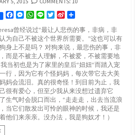
SHED
RY 5, 2015
COMMENTS: 10
F
M
W
L
T
S
S
a
e
h
i
w
i
h
r Teresa曾经说过“最让人悲伤的事，非病，非
c
s
a
n
i
n
a
认为自己不被这个世界所需要。”这也可以有
e
s
t
e
t
a
r
b
e
s
t
W
e
狗身上不是吗？ 对狗来说，最悲伤的事，非
o
n
A
e
e
，而是不被主人理解，不被爱，不被需要地
o
g
p
r
i
 我当初也是为了家里的皇后“妞妞“而踏入宠
k
e
p
b
一行，因为它有个怪妈妈，每次带它去大美
r
o
妈妈会流泪。真的很奇怪！到目前为止，我
己很有爱心，但至少我从来没想过遗弃它
了生气时会脱口而出，“走走走，出去当流浪
，当它们散发出可怜的眼神的时候，我还是
着他们来亲亲。没办法，我是狗奴才！）
我
E