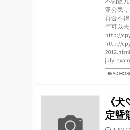
不知道几
亚公民，
再舍不得
空可以去
http://c
http://cp
2012.htm
july-exa
READ MOR
《犬♡
定曁競
PUBLI
JULY 1