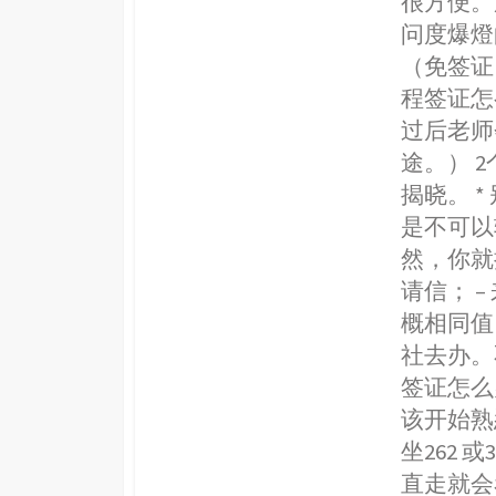
很方便。
问度爆燈
（免签证
程签证怎
过后老师
途。） 
揭晓。 
是不可以
然，你就
请信； 
概相同值
社去办。
签证怎么
该开始熟
坐262
直走就会