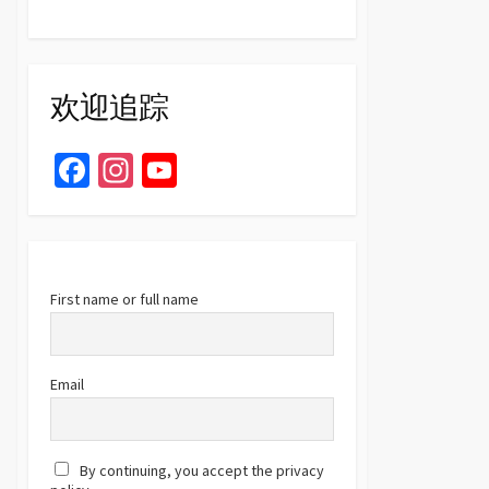
欢迎追踪
Fa
In
Yo
ce
st
u
b
ag
T
o
ra
u
o
m
b
First name or full name
k
e
C
Email
h
a
By continuing, you accept the privacy
n