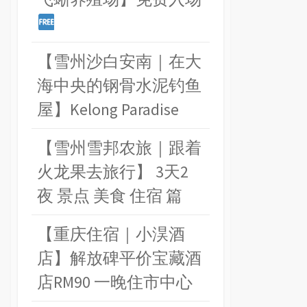
【雪州沙白安南｜在大
海中央的钢骨水泥钓鱼
屋】Kelong Paradise
【雪州雪邦农旅｜跟着
火龙果去旅行】 3天2
夜 景点 美食 住宿 篇
【重庆住宿｜小淏酒
店】解放碑平价宝藏酒
店RM90 一晚住市中心