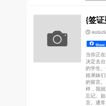
{签
PUBLI
AUGUST
DATE
Share
当你正在
决定去台
的学生。
姐弟妹们
的留言。
样，我就
忘记。如
言。通常