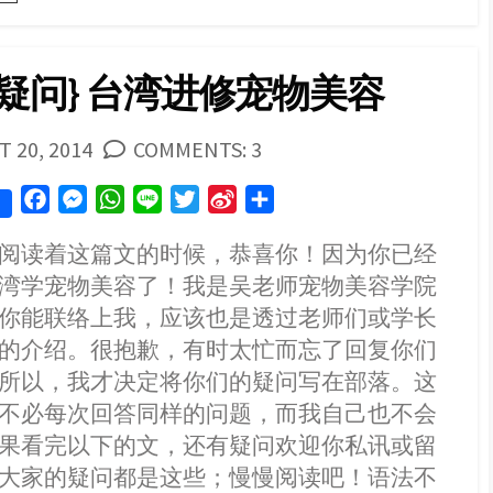
可
以
养
狗
证疑问} 台湾进修宠物美容
吗？
SHED
 20, 2014
COMMENTS: 3
F
M
W
L
T
S
S
a
e
h
i
w
i
h
阅读着这篇文的时候，恭喜你！因为你已经
c
s
a
n
i
n
a
湾学宠物美容了！我是吴老师宠物美容学院
e
s
t
e
t
a
r
b
e
s
t
W
e
你能联络上我，应该也是透过老师们或学长
o
n
A
e
e
的介绍。很抱歉，有时太忙而忘了回复你们
o
g
p
r
i
所以，我才决定将你们的疑问写在部落。这
k
e
p
b
不必每次回答同样的问题，而我自己也不会
r
o
果看完以下的文，还有疑问欢迎你私讯或留
大家的疑问都是这些；慢慢阅读吧！语法不