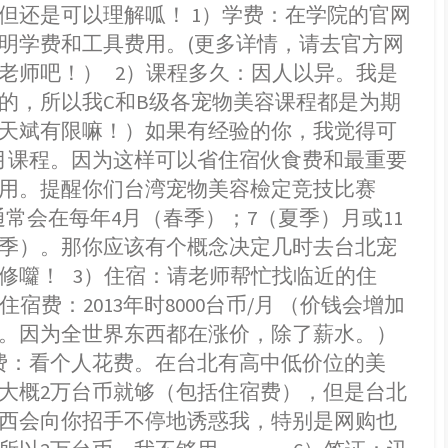
但还是可以理解呱！ 1）学费：在学院的官网
明学费和工具费用。(更多详情，请去官方网
老师吧！） 2）课程多久：因人以异。我是
的，所以我C和B级各宠物美容课程都是为期
天斌有限嘛！）如果有经验的你，我觉得可
月课程。因为这样可以省住宿伙食费和最重要
用。提醒你们台湾宠物美容檢定竞技比赛
A)通常会在每年4月（春季）；7（夏季）月或11
季）。那你应该有个概念决定几时去台北宠
修囖！ 3）住宿：请老师帮忙找临近的住
住宿费：2013年时8000台币/月 （价钱会增加
。因为全世界东西都在涨价，除了薪水。）
费：看个人花费。在台北有高中低价位的美
大概2万台币就够（包括住宿费），但是台北
西会向你招手不停地诱惑我，特别是网购也