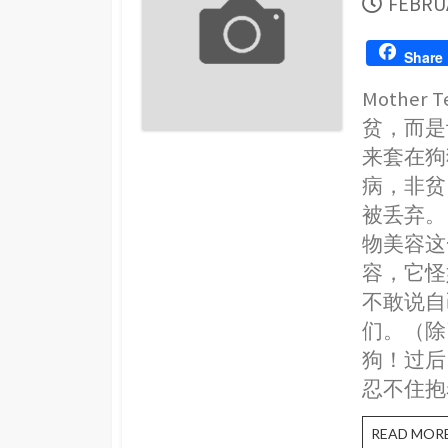
PUBLI
FEBRUA
DATE
Share
Mothe
贫，而是
来套在狗
病，非贫
被丢弃。
物美容这
容，它怪
不敢说自
们。（除
狗！过后
忍不住抱
READ MOR