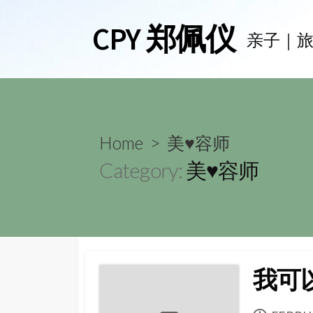
Skip
CPY 郑佩仪
to
亲子｜
content
Home
> 美♥容师
Category:
美♥容师
我可