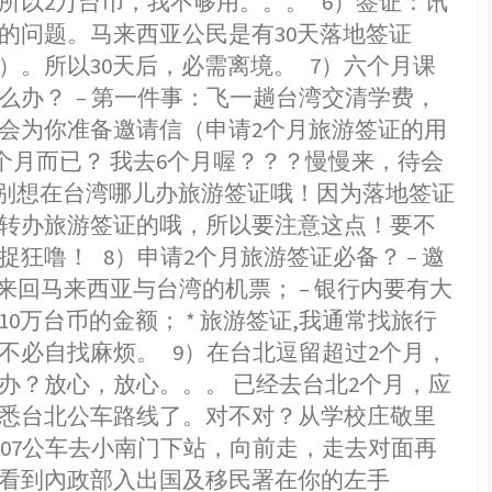
所以2万台币，我不够用。。。 6）签证：讯
的问题。马来西亚公民是有30天落地签证
）。所以30天后，必需离境。 7）六个月课
么办？ – 第一件事：飞一趟台湾交清学费，
会为你准备邀请信（申请2个月旅游签证的用
2个月而已？ 我去6个月喔？？？慢慢来，待会
* 别想在台湾哪儿办旅游签证哦！因为落地签证
转办旅游签证的哦，所以要注意这点！要不
捉狂噜！ 8）申请2个月旅游签证必备？ – 邀
– 来回马来西亚与台湾的机票； – 银行内要有大
10万台币的金额； * 旅游签证,我通常找旅行
不必自找麻烦。 9）在台北逗留超过2个月，
办？放心，放心。。。 已经去台北2个月，应
悉台北公车路线了。对不对？从学校庄敬里
 或307公车去小南门下站，向前走，走去对面再
看到內政部入出国及移民署在你的左手