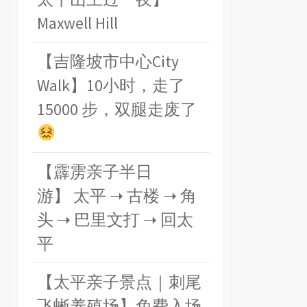
Maxwell Hill
【吉隆坡市中心City
Walk】10小时，走了
15000 步，双腿走废了
【霹雳亲子半日
游】 太平 ➝ 古楼 ➝ 角
头 ➝ 巴里文打 ➝ 回太
平
【太平亲子景点｜刺尾
飞蜥养殖场】免费入场