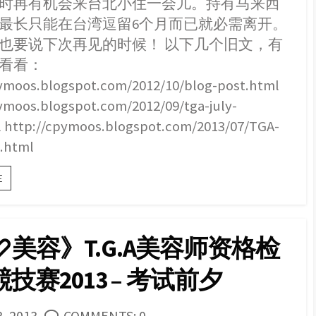
时再有机会来台北小住一会儿。持有马来西
最长只能在台湾逗留6个月而已就必需离开。
也要说下次再见的时候！ 以下几个旧文，有
看看：
pymoos.blogspot.com/2012/10/blog-post.html
ymoos.blogspot.com/2012/09/tga-july-
l http://cpymoos.blogspot.com/2013/07/TGA-
m.html
{签
E
证
疑
问}
台
美容》T.G.A美容师资格检
湾
进
技赛2013 – 考试前夕
修
宠
物
美
SHED
3, 2013
COMMENTS: 0