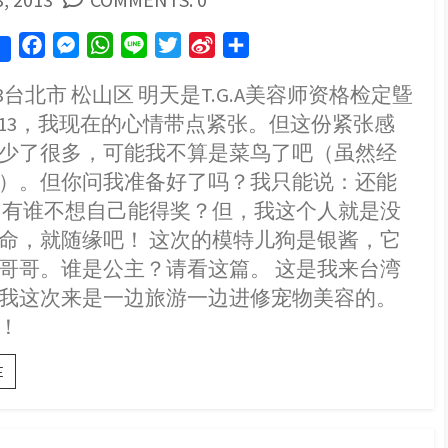
容
F
M
W
L
T
S
S
a
e
h
i
w
i
h
.2013台北市 松山区 明天是T.G.A美容师资格检定曁
c
s
a
n
i
n
a
013，我现在的心情带点紧张。但这份紧张感
e
s
t
e
t
a
r
b
e
s
t
W
e
少了很多，可能我不算是菜鸟了吧（虽然经
o
n
A
e
e
）。但你问我准备好了吗？我只能说：还能
o
g
p
r
i
 有谁不想自己能得奖？但，我这个人就是没
k
e
p
b
命，就随缘吧！ 这次的模特儿狗是银酱，它
r
o
哥哥。谁是公主？请看这篇。 这是我来台湾
我这次来是一边旅游一边进修宠物美容的。
！
《犬
E
♡
美
容》
T.G.A