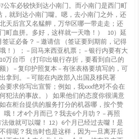
307公车必较快到达小南门。而小南门是西门町
站，就到达小南门囖。嗯，去小南门之外，还
北天后宫又名艋舺，万华区哪一带走走；还
门町血拼。多好，这样就一天噜！） 10）延
月签证必备？ – 邀请信 （签证要到期前，记得
哦！）； – 回马来西亚机票； – 银行内要有大
10万台币 （打印出银行存折，要看到自己的
额） – 复印护照复本 – 有张表格要填写的，可
出拿到。 – 可能在內政部入出国及移民署
会要求你写出宣誓；例如，我xxx绝对不会在
何犯法的事故。） 如果他们的态度你很满意
如在柜台提供的服务打分的机器哪，按个赞
） 哦！才4个月而已？我去6个月叻？ – 再照
0的方法做就可以囖！ 12）6个月已经过去囖！是
不得呢？我当时也是这样，因为一旦离开后