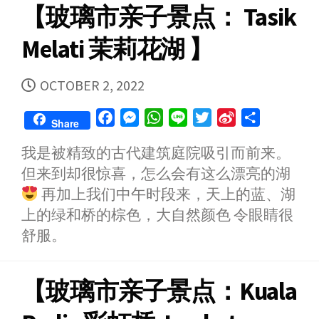
【玻璃市亲子景点： Tasik
Melati 茉莉花湖 】
PUBLISHED
OCTOBER 2, 2022
DATE
F
M
W
L
T
S
S
Share
a
e
h
i
w
i
h
我是被精致的古代建筑庭院吸引而前来。
c
s
a
n
i
n
a
但来到却很惊喜，怎么会有这么漂亮的湖
e
s
t
e
t
a
r
b
e
s
t
W
e
再加上我们中午时段来，天上的蓝、湖
o
n
A
e
e
上的绿和桥的棕色，大自然颜色 令眼睛很
o
g
p
r
i
舒服。
k
e
p
b
r
o
【玻璃市亲子景点：Kuala