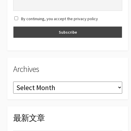
h
a
By continuing, you accept the privacy policy
n
n
el
Archives
Archives
最新文章