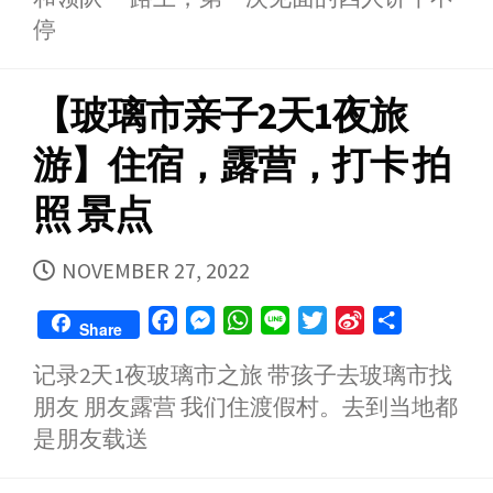
k
e
p
b
停
r
o
【玻璃市亲子2天1夜旅
游】住宿，露营，打卡 拍
照 景点
PUBLISHED
NOVEMBER 27, 2022
DATE
F
M
W
L
T
S
S
Share
a
e
h
i
w
i
h
记录2天1夜玻璃市之旅 带孩子去玻璃市找
c
s
a
n
i
n
a
朋友 朋友露营 我们住渡假村。去到当地都
e
s
t
e
t
a
r
b
e
s
t
W
e
是朋友载送
o
n
A
e
e
o
g
p
r
i