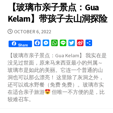
【玻璃市亲子景点：Gua
k
e
p
b
r
o
Kelam】带孩子去山洞探险
PUBLISHED
OCTOBER 6, 2022
DATE
F
M
W
L
T
S
S
Share
a
e
h
i
w
i
h
【玻璃市亲子景点：Gua Kelam】 我实在是
c
s
a
n
i
n
a
没见过世面，原来马来西亚最小的州属～
e
s
t
e
t
a
r
b
e
s
t
W
e
玻璃市是如此的美丽。它连一个普通的山
o
n
A
e
e
洞也可以那么漂亮！ 这里除了灰洞之外，
o
g
p
r
i
还可以戏水野餐（免费 免费）。玻璃市实
k
e
p
b
在适合亲子旅游
但唯一不方便的是，比
r
o
较难召车。