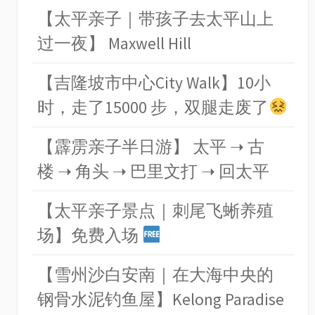
【太平亲子｜带孩子去太平山上
过一夜】 Maxwell Hill
【吉隆坡市中心City Walk】10小
时，走了15000 步，双腿走废了
【霹雳亲子半日游】 太平 ➝ 古
楼 ➝ 角头 ➝ 巴里文打 ➝ 回太平
【太平亲子景点｜刺尾飞蜥养殖
场】免费入场
【雪州沙白安南｜在大海中央的
钢骨水泥钓鱼屋】Kelong Paradise