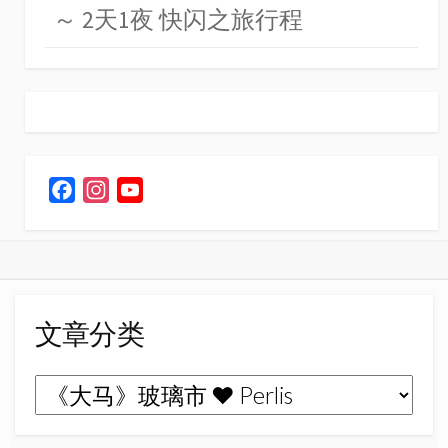
～ 2天1夜 快闪之旅行程
F
I
Y
a
n
o
c
s
u
e
t
T
b
a
u
o
g
b
文章分类
o
r
e
k
a
C
文
m
h
章
a