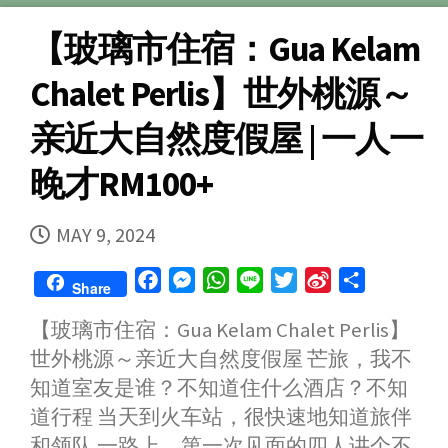
【玻璃市住宿：Gua Kelam
Chalet Perlis】世外桃源～
亲近大自然度假屋 | 一人一
晚才RM100+
PUBLISHED
MAY 9, 2024
DATE
F
M
W
L
T
S
S
Share
a
e
h
i
w
i
h
【玻璃市住宿：Gua Kelam Chalet Perlis】
c
s
a
n
i
n
a
世外桃源～亲近大自然度假屋 芒旅，我不
e
s
t
e
t
a
r
b
e
s
t
W
e
知道室友是谁？不知道住什么酒店？不知
o
n
A
e
e
道行程 当天到火车站，很快速地知道旅伴
o
g
p
r
i
和领队 一路上，第一次见面的四人讲个不