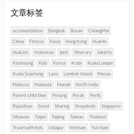
n
分
n
类
文章标签
e
l
accomandation
Bangkok
Busan
ChiangMai
China
Fitness
Food
Hong Kong
HuaHin
HuaLien
Indonesia
Ipoh
Itinerary
Jakarta
Kaohsiung
Kids
Korea
Krabi
Kuala Lumpur
Kuala Sepetang
Laos
Lombok Island
Macau
Malacca
Malaysia
Manali
North India
Parent-child time
Penang
Perak
Perlis
Rajasthan
Seoul
Sharing
Shopaholic
Singapore
Sitiawan
Taipei
Taiping
Taiwan
Thailand
Travel with kids
Udaipur
Vietnam
Yun Nam