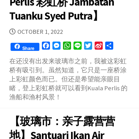
Perlis 彩虹桥 Jambatan
Tuanku Syed Putra】
PUBLISHED
OCTOBER 1, 2022
DATE
F
M
W
L
T
S
S
Share
a
e
h
i
w
i
h
在还没有出发来玻璃市之前，我被这彩虹
c
s
a
n
i
n
a
桥有吸引到。虽然知道，它只是一座桥涂
e
s
t
e
t
a
r
b
e
s
t
W
e
上彩虹颜色而已。但还是希望能亲眼目
o
n
A
e
e
睹，登上彩虹桥就可以看到Kuala Perlis 的
o
g
p
r
i
渔船和渔村风景！
k
e
p
b
r
o
【玻璃市：亲子露营营
地】Santuari Ikan Air