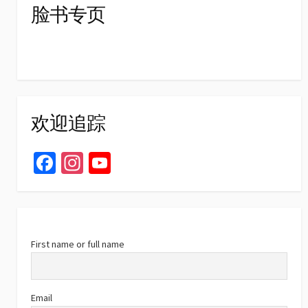
脸书专页
欢迎追踪
Fa
In
Yo
ce
st
u
b
ag
T
o
ra
u
o
m
b
First name or full name
k
e
C
Email