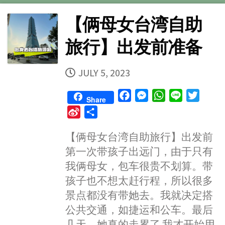
【俩母女台湾自助
旅行】出发前准备
PUBLISHED
JULY 5, 2023
DATE
F
M
W
L
T
Share
a
e
h
i
w
S
S
c
s
a
n
i
i
h
e
s
t
e
t
【俩母女台湾自助旅行】出发前
n
a
b
e
s
t
第一次带孩子出远门，由于只有
a
r
o
n
A
e
W
e
我俩母女，包车很贵不划算。带
o
g
p
r
e
孩子也不想太赶行程，所以很多
k
e
p
i
景点都没有带她去。我就决定搭
r
b
公共交通，如捷运和公车。最后
o
几天，她真的走累了 我才开始用