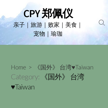
Skip
CPY 郑佩仪
to
content
亲子｜旅游｜败家｜美食｜
Se
宠物｜瑜珈
To
Home
> 《国外》 台湾♥Taiwan
Category:
《国外》 台湾
♥Taiwan