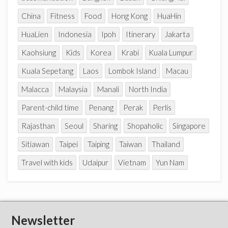
China
Fitness
Food
Hong Kong
HuaHin
HuaLien
Indonesia
Ipoh
Itinerary
Jakarta
Kaohsiung
Kids
Korea
Krabi
Kuala Lumpur
Kuala Sepetang
Laos
Lombok Island
Macau
Malacca
Malaysia
Manali
North India
Parent-child time
Penang
Perak
Perlis
Rajasthan
Seoul
Sharing
Shopaholic
Singapore
Sitiawan
Taipei
Taiping
Taiwan
Thailand
Travel with kids
Udaipur
Vietnam
Yun Nam
Newsletter