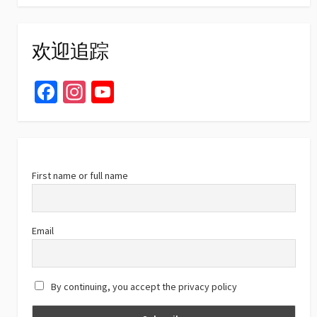
欢迎追踪
Fa
In
Yo
ce
st
u
b
ag
T
o
ra
u
o
m
b
First name or full name
k
e
C
Email
h
a
By continuing, you accept the privacy policy
n