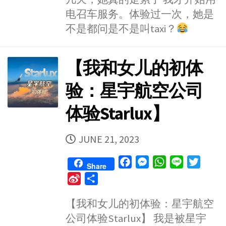
电召车服务。体验过一次，她是
不是都问是不是叫taxi？
【我和女儿的初体
验：星宇航空公司
体验Starlux】
PUBLISHED
JUNE 21, 2023
DATE
F
M
W
L
T
Share
a
e
h
i
w
S
S
c
s
a
n
i
i
h
e
s
t
e
t
【我和女儿的初体验：星宇航空
n
a
b
e
s
t
公司体验Starlux】 我是被星宇
a
r