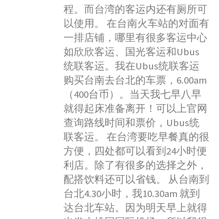
b
程。而台湾的客运内还有厕所可
o
以使用。 在台南火车站的对面有
一排店铺，哪里有很多客运中心
如欣欣客运、国光客运和Ubus
统联客运。我在Ubus统联客运
购买台南去台北的车票，6.00am
（400台币）。当天我七早八早
就得起床准备离开！可以上官网
查询路线时间和票价，Ubus统
联客运。 在台湾要吃早餐真的很
方便，四处都可以看到24小时便
利店。除了有很多的选择之外，
配搭饮料还可以省钱。 从台南到
台北4.30小时，我10.30am 就到
达台北车站。因为明天早上就得