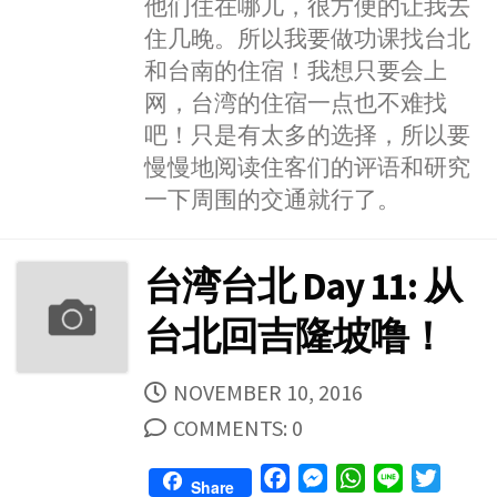
他们住在哪儿，很方便的让我去
住几晚。所以我要做功课找台北
和台南的住宿！我想只要会上
网，台湾的住宿一点也不难找
吧！只是有太多的选择，所以要
慢慢地阅读住客们的评语和研究
一下周围的交通就行了。
台湾台北 Day 11: 从
台北回吉隆坡噜！
PUBLISHED
NOVEMBER 10, 2016
DATE
COMMENTS: 0
F
M
W
L
T
Share