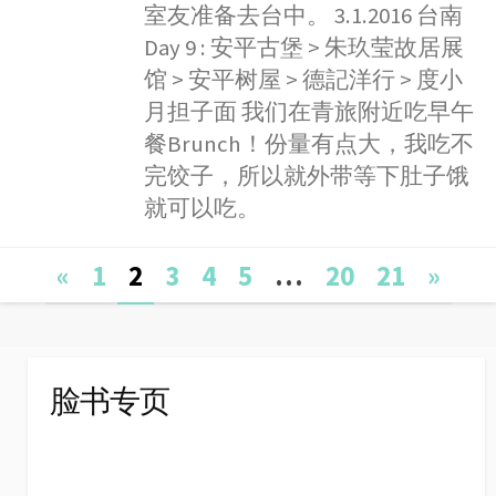
室友准备去台中。 3.1.2016 台南
Day 9 : 安平古堡 > 朱玖莹故居展
馆 > 安平树屋 > 德記洋行 > 度小
月担子面 我们在青旅附近吃早午
餐Brunch！份量有点大，我吃不
完饺子，所以就外带等下肚子饿
就可以吃。
Posts
«
1
2
3
4
5
…
20
21
»
navigation
脸书专页