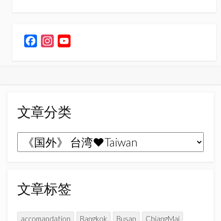
F
I
Y
a
n
o
c
s
u
e
t
T
b
a
u
o
g
b
文章分类
o
r
e
k
a
C
文
m
h
章
a
n
分
n
类
文章标签
e
l
accomandation
Bangkok
Busan
ChiangMai