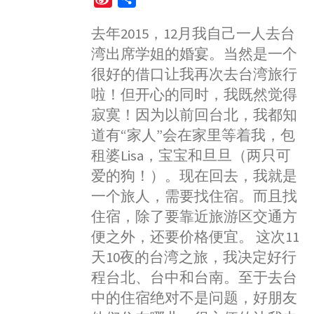
c
s
a
n
i
i
h
e
s
t
e
t
去年2015，12月我自己一人去台
n
a
b
e
s
t
湾出席学姐的婚宴。当然是一个
a
r
o
n
A
e
W
e
很好的借口让我再次去台湾旅行
o
g
p
r
e
啦！但开心的同时，我既然觉得
k
e
p
i
寂寞！因为以前回台北，我都知
r
b
道有“家人”会在家里等着我，包
o
租婆Lisa，宝宝和旦旦（两只可
爱的狗！）。现在回去，我就是
一个旅人，需要找住宿。而且找
住宿，除了要靠近旅游区交通方
便之外，还要价格便宜。 这次11
天10夜的台湾之旅，我决定好行
程台北、台中和台南。至于去台
中的住宿绝对不是问题，好朋友