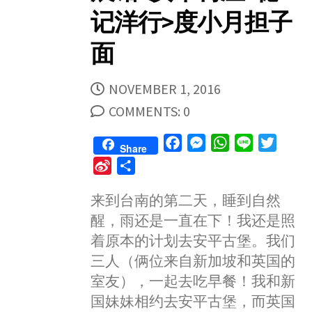
记洋行>度小月担子
面
PUBLISHED
NOVEMBER 1, 2016
DATE
COMMENTS: 0
F
M
W
L
T
Share
a
e
h
i
w
S
S
c
s
a
n
i
i
h
e
s
t
e
t
来到台南的第二天，睡到自然
n
a
b
e
s
t
醒，雨还是一直在下！我还是照
a
r
o
n
A
e
W
e
着原本的计划去安平古堡。我们
o
g
p
r
e
三人（俩位来自新加坡和英国的
k
e
p
i
室友），一起去吃早餐！我和新
r
b
国妹妹相约去安平古堡，而英国
o