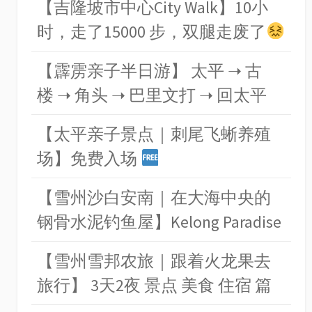
【吉隆坡市中心City Walk】10小
时，走了15000 步，双腿走废了
【霹雳亲子半日游】 太平 ➝ 古
楼 ➝ 角头 ➝ 巴里文打 ➝ 回太平
【太平亲子景点｜刺尾飞蜥养殖
场】免费入场
【雪州沙白安南｜在大海中央的
钢骨水泥钓鱼屋】Kelong Paradise
【雪州雪邦农旅｜跟着火龙果去
旅行】 3天2夜 景点 美食 住宿 篇