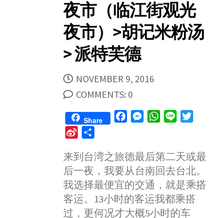
夜市（临江街观光
夜市）>胡记米粉汤
> 派特芙德
PUBLISHED
NOVEMBER 9, 2016
DATE
COMMENTS: 0
F
M
W
L
T
Share
a
e
h
i
w
S
S
c
s
a
n
i
i
h
e
s
t
e
t
来到台湾之旅德最后第二天或最
n
a
b
e
s
t
后一夜，我要从台南回去台北。
a
r
o
n
A
e
W
e
我选择最便宜的交通，就是乘搭
o
g
p
r
e
客运。13小时的客运我都乘搭
k
e
p
i
过，更何况才大概5小时的车
r