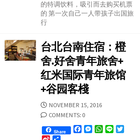
o
n
A
e
W
e
的特调饮料，吸引而去购买机票
o
g
p
r
e
的 第一次自己一人带孩子出国旅
k
e
p
i
行
r
b
o
台北台南住宿：橙
舍.好舍青年旅舍+
红米国际青年旅馆
+谷园客棧
PUBLISHED
NOVEMBER 15, 2016
DATE
COMMENTS: 0
F
M
W
L
T
Share
a
e
h
i
w
S
S