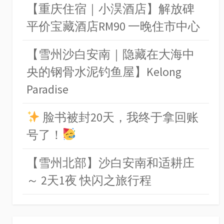
【重庆住宿｜小淏酒店】解放碑
平价宝藏酒店RM90 一晚住市中心
【雪州沙白安南｜隐藏在大海中
央的钢骨水泥钓鱼屋】Kelong
Paradise
脸书被封20天，我终于拿回账
号了！
【雪州北部】沙白安南和适耕庄
～ 2天1夜 快闪之旅行程