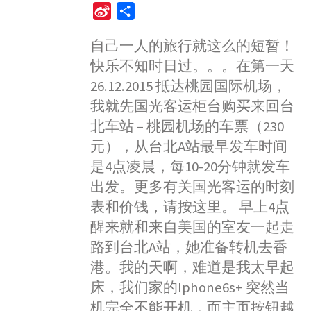
a
e
h
i
w
S
S
c
s
a
n
i
i
h
e
s
t
e
t
自己一人的旅行就这么的短暂！
n
a
b
e
s
t
快乐不知时日过。。。在第一天
a
r
o
n
A
e
W
e
26.12.2015 抵达桃园国际机场，
o
g
p
r
e
我就先国光客运柜台购买来回台
k
e
p
i
北车站 – 桃园机场的车票（230
r
b
元），从台北A站最早发车时间
o
是4点凌晨，每10-20分钟就发车
出发。更多有关国光客运的时刻
表和价钱，请按这里。 早上4点
醒来就和来自美国的室友一起走
路到台北A站，她准备转机去香
港。我的天啊，难道是我太早起
床，我们家的Iphone6s+ 突然当
机完全不能开机，而主页按钮越