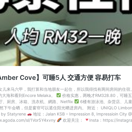
ber Cove】可睡5人 交通方便 容易打车
次带女儿来马六甲，我打算和当地朋友一起住，所以我得找有两间房间的住宿。当地
和看到Encore Melaka。
价格实惠，两晚才RM328.80，可睡
厅、厨房、冰箱、洗衣机、網路、Netflix
6楼有游泳池、杂货店、儿童
但是窗帘可以遮住阳光晒进房内。 附近： UNIQLO Limbongan M
y Statyrene
地址：Jalan KSB – Impression 8, Impressioin City 
ww.agoda.com/sl/1Vor5Y4xvny
欢迎关注：
Insta：https://insta