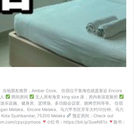
朋友推荐，Amber Cove。 住宿位于靠海也就是靠近 Encore
五人
两间房间
主人房有海景 king size 床，房内有浴室厕所
游乐设施、健身房、篮球场、多功能会议室、烧烤空间等等。 住宿
elaka、Encore Melaka、马六甲市区开车大约10分钟、马六
@ Kota Syahbandar, 75200 Melaka
预定房间：Check out
gram.com/cpycpymoos
小红书：https://bit.ly/3uwN61o
脸书：