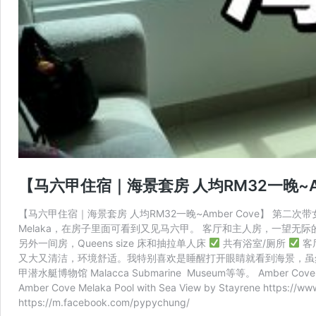
【马六甲住宿｜海景套房 人均RM32一晚~Am
【马六甲住宿｜海景套房 人均RM32一晚~Amber Cove】 第二
Melaka，在房子里面可看到又见马六甲。 客厅和主人房，一望无际的大海
另外一间房，Queens size 床和抽拉单人床
共有浴室/厕所
客
又大又清洁，环境舒适。我特别喜欢是睡醒打开眼睛就看到海景，虽然下午会晒，
甲潜水艇博物馆 Malacca Submarine Museum等等。 Amber Cove b
Amber Cove Melaka Pool with Sea View by Stayrene https://w
https://m.facebook.com/pypychung/