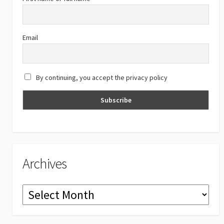
o
m
b
k
e
C
Email
h
a
By continuing, you accept the privacy policy
n
n
el
Archives
Archives