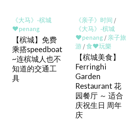
《大马》-槟城
《亲子》时间
/
♥penang
《大马》-槟城
♥penang
/
亲子旅
【槟城】免费
游
/
食♥玩樂
乘搭speedboat
【槟城美食】
~连槟城人也不
Ferringhi
知道的交通工
Garden
具
Restaurant 花
园餐厅 ～ 适合
庆祝生日 周年
庆