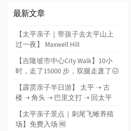
最新文章
【太平亲子｜带孩子去太平山上
过一夜】 Maxwell Hill
【吉隆坡市中心City Walk】10小
时，走了15000 步，双腿走废了😖
【霹雳亲子半日游】 太平 ➝ 古
楼 ➝ 角头 ➝ 巴里文打 ➝ 回太平
【太平亲子景点｜刺尾飞蜥养殖
场】免费入场 🆓