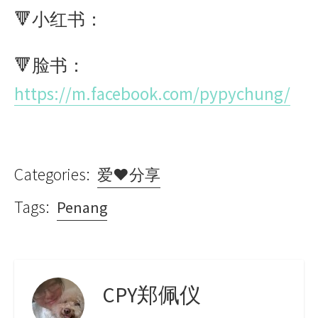
🔻小红书：
🔻脸书：
https://m.facebook.com/pypychung/
Categories:
爱♥分享
Tags:
Penang
CPY郑佩仪