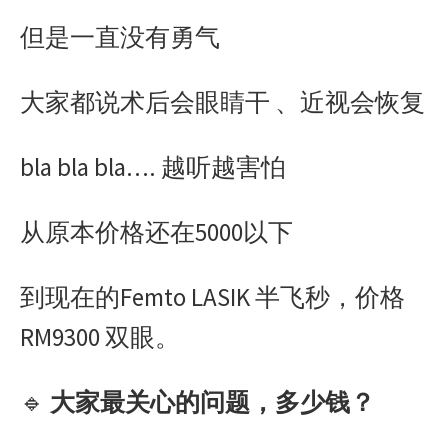
o
g
p
r
i
但是一直没有勇气
k
e
p
b
r
o
大家都说术后会眼睛干 、近视会恢复
bla bla bla…. 越听越害怕
从原本价格还在5000以下
到现在的Femto LASIK 半飞秒，价格
RM9300 双眼。
🔹
大家最关心的问题，多少钱？