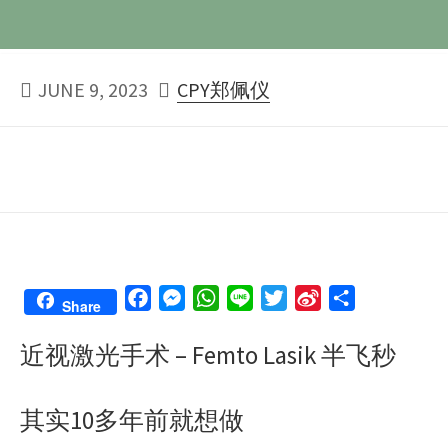
PUBLISHED
AUTHOR
JUNE 9, 2023
CPY郑佩仪
DATE
F
M
W
L
T
S
S
Share
a
e
h
i
w
i
h
近视激光手术 – Femto Lasik 半飞秒
c
s
a
n
i
n
a
e
s
t
e
t
a
r
b
e
s
t
W
e
其实10多年前就想做
o
n
A
e
e