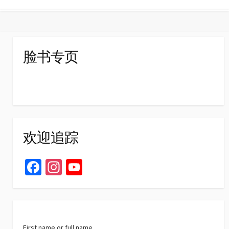
脸书专页
欢迎追踪
Fa
In
Yo
ce
st
u
b
ag
T
o
ra
u
First name or full name