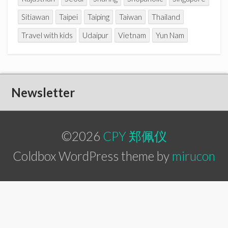
Sitiawan
Taipei
Taiping
Taiwan
Thailand
Travel with kids
Udaipur
Vietnam
Yun Nam
Newsletter
©2026
CPY 郑佩仪
Coldbox WordPress theme by
mirucon