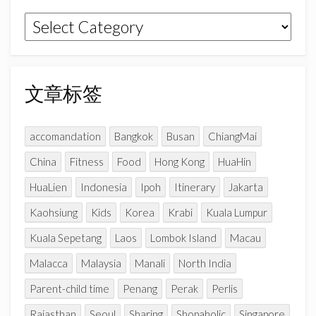
k
a
C
文
m
h
章
a
n
分
n
类
文章标签
e
l
accomandation
Bangkok
Busan
ChiangMai
China
Fitness
Food
Hong Kong
HuaHin
HuaLien
Indonesia
Ipoh
Itinerary
Jakarta
Kaohsiung
Kids
Korea
Krabi
Kuala Lumpur
Kuala Sepetang
Laos
Lombok Island
Macau
Malacca
Malaysia
Manali
North India
Parent-child time
Penang
Perak
Perlis
Rajasthan
Seoul
Sharing
Shopaholic
Singapore