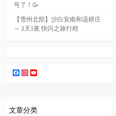
号了！🥳
【雪州北部】沙白安南和适耕庄
～ 2天1夜 快闪之旅行程
F
I
Y
a
n
o
c
s
u
e
t
T
b
a
u
o
g
b
文章分类
o
r
e