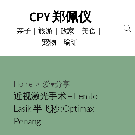
Skip
CPY 郑佩仪
to
content
亲子｜旅游｜败家｜美食｜
Se
宠物｜瑜珈
To
Home
>
爱♥分享
近视激光手术 – Femto
Lasik 半飞秒 :Optimax
Penang