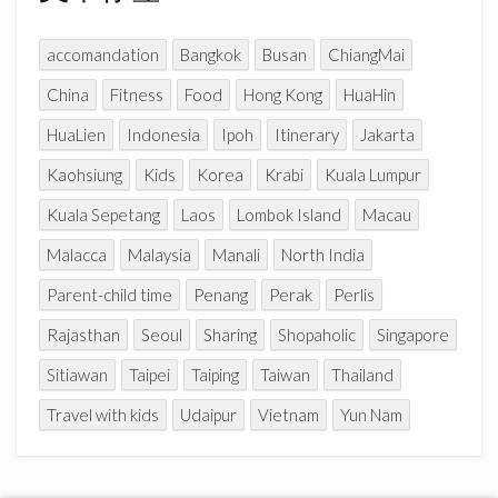
e
l
accomandation
Bangkok
Busan
ChiangMai
China
Fitness
Food
Hong Kong
HuaHin
HuaLien
Indonesia
Ipoh
Itinerary
Jakarta
Kaohsiung
Kids
Korea
Krabi
Kuala Lumpur
Kuala Sepetang
Laos
Lombok Island
Macau
Malacca
Malaysia
Manali
North India
Parent-child time
Penang
Perak
Perlis
Rajasthan
Seoul
Sharing
Shopaholic
Singapore
Sitiawan
Taipei
Taiping
Taiwan
Thailand
Travel with kids
Udaipur
Vietnam
Yun Nam