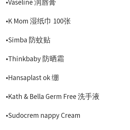
•Vaseline 润唇膏
•K Mom 湿纸巾 100张
•Simba 防蚊贴
•Thinkbaby 防晒霜
•Hansaplast ok 绷
•Kath & Bella Germ Free 洗手液
•Sudocrem nappy Cream