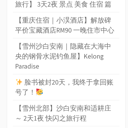
旅行】 3天2夜 景点 美食 住宿 篇
【重庆住宿｜小淏酒店】解放碑
平价宝藏酒店RM90 一晚住市中心
【雪州沙白安南｜隐藏在大海中
央的钢骨水泥钓鱼屋】Kelong
Paradise
脸书被封20天，我终于拿回账
号了！
【雪州北部】沙白安南和适耕庄
～ 2天1夜 快闪之旅行程