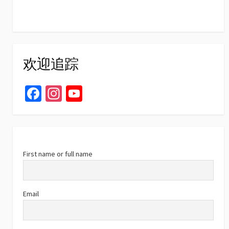
欢迎追踪
Fa
In
Yo
ce
st
u
b
ag
T
o
ra
u
o
m
b
First name or full name
k
e
C
Email
h
a