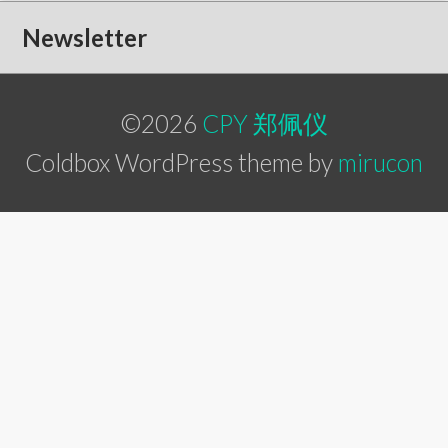
Newsletter
©2026
CPY 郑佩仪
Coldbox WordPress theme by
mirucon