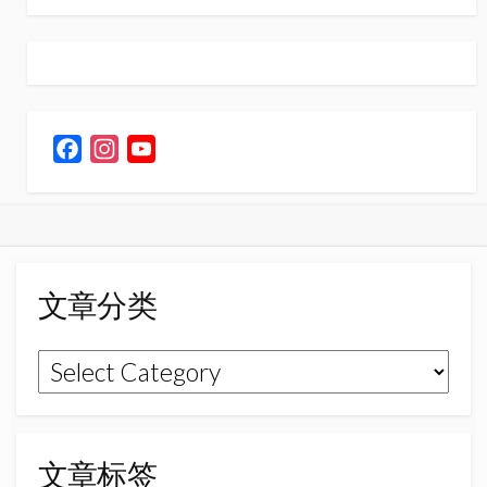
F
I
Y
a
n
o
c
s
u
e
t
T
b
a
u
o
g
b
文章分类
o
r
e
k
a
C
文
m
h
章
a
n
分
n
类
文章标签