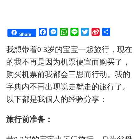
F
M
W
L
T
S
S
Share
a
e
h
i
w
i
h
我想带着0-3岁的宝宝一起旅行，现在
c
s
a
n
i
n
a
e
s
t
e
t
a
r
的我不再是因为机票便宜而购买了，
b
e
s
t
W
e
o
n
A
e
e
购买机票前我都会三思而行动。我的
o
g
p
r
i
字典内不再出现说走就走的旅行了。
k
e
p
b
r
o
以下都是我個人的经验分享：
旅行前准备：