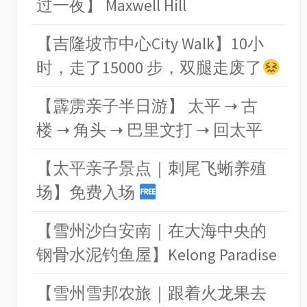
过一夜】 Maxwell Hill
【吉隆坡市中心City Walk】10小
时，走了15000 步，双腿走废了
【霹雳亲子半日游】 太平 ➝ 古
楼 ➝ 角头 ➝ 巴里文打 ➝ 回太平
【太平亲子景点｜刺尾飞蜥养殖
场】免费入场
【雪州沙白安南｜在大海中央的
钢骨水泥钓鱼屋】Kelong Paradise
【雪州雪邦农旅｜跟着火龙果去