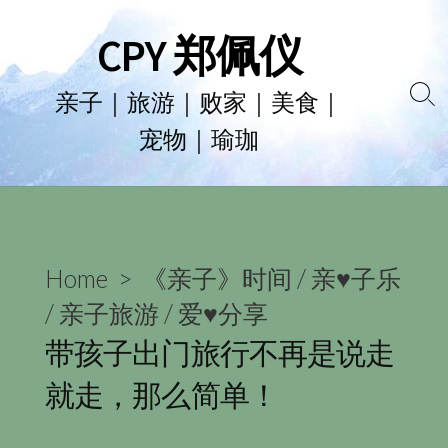
Skip
CPY 郑佩仪
to
content
亲子｜旅游｜败家｜美食｜
Se
宠物｜瑜珈
To
Home
>
《亲子》时间
/
亲♥子乐
/
亲子旅游
/
爱♥分享
带孩子出门旅行不再是说走
就走，那么简单！