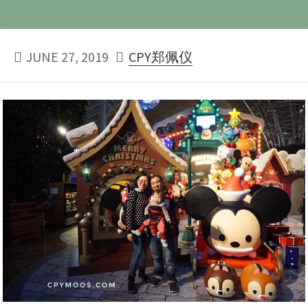
PUBLISHED
AUTHOR
JUNE 27, 2019
CPY郑佩仪
DATE